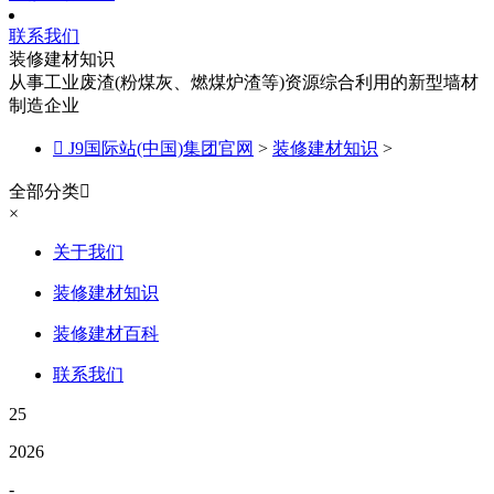
联系我们
装修建材知识
从事工业废渣(粉煤灰、燃煤炉渣等)资源综合利用的新型墙材
制造企业

J9国际站(中国)集团官网
>
装修建材知识
>
全部分类

×
关于我们
装修建材知识
装修建材百科
联系我们
25
2026
-