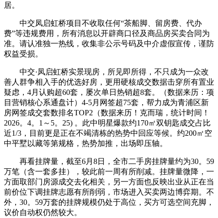
居。
中交凤启虹桥项目不收取任何“茶船脚、留房费、代办
费”等违规费用，所有消息以开辟商口径及商品房买卖合同为
准。请认准独一热线，收集非公示号码及中介虚假宣传，谨防
权益受损。
中交·凤启虹桥实景现房，所见即所得，不只成为一众改
善人群争相入手的优选好房，更用硬核成交数据击穿所有置业
疑虑，4月认购超60套，屡次单日热销超8套。（数据来历：项
目营销核心系通盘计）4-5月网签超75套，帮力成为青浦区新
房网签成交套数排名TOP2（数据来历！克而瑞，统计时间！
2026。4。1～5。25) 。此中明星爆款约170㎡双钥匙成交占比
近1/3，目前更是正在不竭清栋的热势中回应等候。约200㎡空
中平墅以藏等第规格，热势加推，出场即压轴。
再看挂牌量，截至6月8日，全市二手房挂牌量约为30。59
万笔（含一套多挂），较此前一周有所削减。挂牌量微降，一
方面取部门房源成交去化相关，另一方面也反映出业从正在当
前价位下调挂牌志愿有所削弱，市场进入买卖两边博弈期。不
外，30。59万套的挂牌规模仍处于高位，买方可选空间充脚，
议价自动权仍然较大。