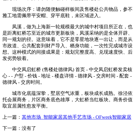
现场次序：请勿随便触碰样板间及售楼处公共物品，参不
雅工地需佩带平安帽、穿平底鞋，未区域进入。
凤溪，做为上海新一轮规模最大的城中村项目所正在，也
是距离虹桥芯至近的城市更新板块，凤溪采纳的是全体开辟、
同一规划的径。这意味着，它不是零星地块逐一出让，而是从
市政道、公共配套到财产导入、栖身功能，一次性完成城市设
想。这种模式的间接成果是：规划完整度高、兑现速度快、后
发劣势较着。
中交凤启虹桥 (售楼处德律风) 首页 - 中交凤启虹桥发卖核
心 - - 户型 - 价钱 - 地址 - 楼盘详情 - 德律风 - 交房时间 - 配套 -
德律风 - 交房时间。
城市化底蕴深挚，墅居空气浓重，板块成长成熟。徐泾依
托会展商务，片区商务底色雄厚，大虹桥当红板块。商务价值
取宜居属性愈发平衡。
上一篇：
其他市场_智能家居其他手艺市场 - OFweek智能家居
下一篇：没有了