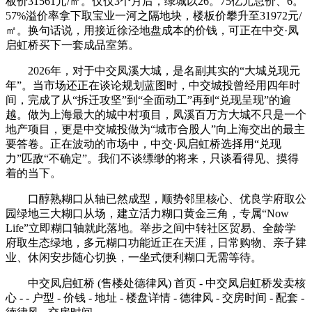
板价31561元/㎡。仅仅3个月后，绿城以26。75亿元总价、6。
57%溢价率拿下取宝业一河之隔地块，楼板价攀升至31972元/
㎡。换句话说，用接近徐泾地盘成本的价钱，可正在中交·凤
启虹桥买下一套成品室第。
2026年，对于中交凤溪大城，是名副其实的“大城兑现元
年”。当市场还正在谈论规划蓝图时，中交城投曾经用四年时
间，完成了从“拆迁攻坚”到“全面动工”再到“兑现呈现”的逾
越。做为上海最大的城中村项目，凤溪百万方大城不只是一个
地产项目，更是中交城投做为“城市合股人”向上海交出的最主
要答卷。正在波动的市场中，中交·凤启虹桥选择用“兑现
力”匹敌“不确定”。我们不谈缥缈的将来，只谈看得见、摸得
着的当下。
口醇熟糊口从轴已然成型，顺势邻里核心、优良学府取公
园绿地三大糊口从场，建立活力糊口黄金三角，专属“Now
Life”立即糊口轴就此落地。举步之间中转社区贸易、全龄学
府取生态绿地，多元糊口功能近正在天涯，日常购物、亲子肄
业、休闲安步随心切换，一坐式便利糊口无需等待。
中交凤启虹桥 (售楼处德律风) 首页 - 中交凤启虹桥发卖核
心 - - 户型 - 价钱 - 地址 - 楼盘详情 - 德律风 - 交房时间 - 配套 -