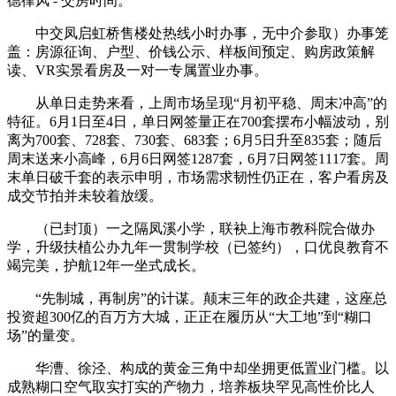
德律风 - 交房时间。
中交凤启虹桥售楼处热线小时办事，无中介参取）办事笼
盖：房源征询、户型、价钱公示、样板间预定、购房政策解
读、VR实景看房及一对一专属置业办事。
从单日走势来看，上周市场呈现“月初平稳、周末冲高”的
特征。6月1日至4日，单日网签量正在700套摆布小幅波动，别
离为700套、728套、730套、683套；6月5日升至835套；随后
周末送来小高峰，6月6日网签1287套，6月7日网签1117套。周
末单日破千套的表示申明，市场需求韧性仍正在，客户看房及
成交节拍并未较着放缓。
（已封顶）一之隔凤溪小学，联袂上海市教科院合做办
学，升级扶植公办九年一贯制学校（已签约），口优良教育不
竭完美，护航12年一坐式成长。
“先制城，再制房”的计谋。颠末三年的政企共建，这座总
投资超300亿的百万方大城，正正在履历从“大工地”到“糊口
场”的量变。
华漕、徐泾、构成的黄金三角中却坐拥更低置业门槛。以
成熟糊口空气取实打实的产物力，培养板块罕见高性价比人