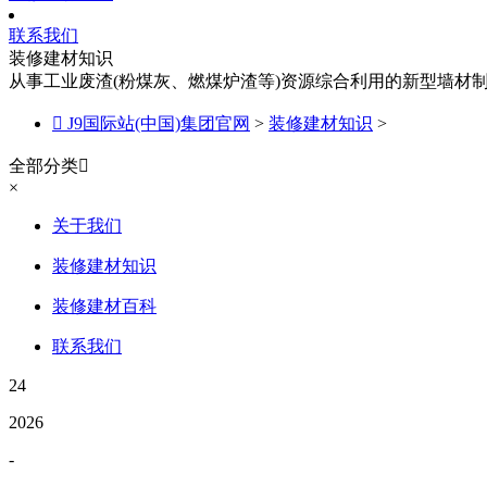
联系我们
装修建材知识
从事工业废渣(粉煤灰、燃煤炉渣等)资源综合利用的新型墙材

J9国际站(中国)集团官网
>
装修建材知识
>
全部分类

×
关于我们
装修建材知识
装修建材百科
联系我们
24
2026
-