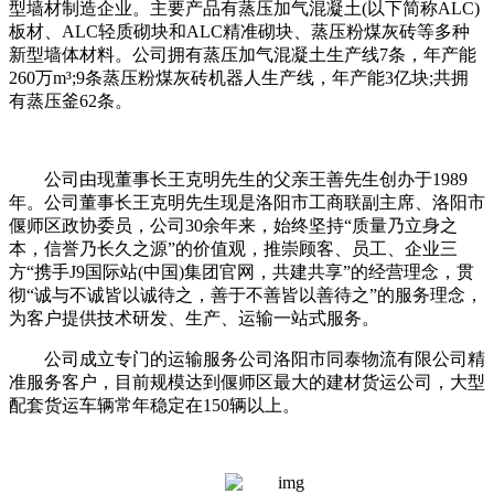
型墙材制造企业。主要产品有蒸压加气混凝土(以下简称ALC)
板材、ALC轻质砌块和ALC精准砌块、蒸压粉煤灰砖等多种
新型墙体材料。公司拥有蒸压加气混凝土生产线7条，年产能
260万m³;9条蒸压粉煤灰砖机器人生产线，年产能3亿块;共拥
有蒸压釜62条。
公司由现董事长王克明先生的父亲王善先生创办于1989
年。公司董事长王克明先生现是洛阳市工商联副主席、洛阳市
偃师区政协委员，公司30余年来，始终坚持“质量乃立身之
本，信誉乃长久之源”的价值观，推崇顾客、员工、企业三
方“携手J9国际站(中国)集团官网，共建共享”的经营理念，贯
彻“诚与不诚皆以诚待之，善于不善皆以善待之”的服务理念，
为客户提供技术研发、生产、运输一站式服务。
公司成立专门的运输服务公司洛阳市同泰物流有限公司精
准服务客户，目前规模达到偃师区最大的建材货运公司，大型
配套货运车辆常年稳定在150辆以上。