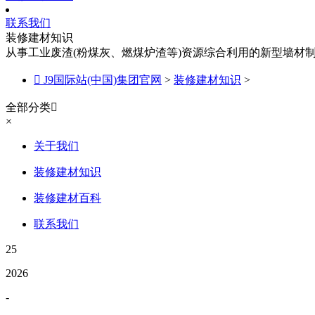
联系我们
装修建材知识
从事工业废渣(粉煤灰、燃煤炉渣等)资源综合利用的新型墙材

J9国际站(中国)集团官网
>
装修建材知识
>
全部分类

×
关于我们
装修建材知识
装修建材百科
联系我们
25
2026
-