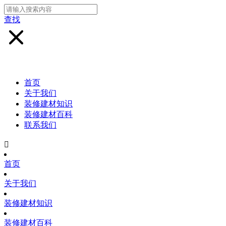
查找
首页
关于我们
装修建材知识
装修建材百科
联系我们

首页
关于我们
装修建材知识
装修建材百科