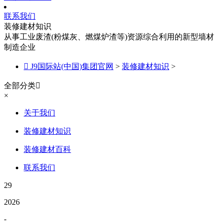
联系我们
装修建材知识
从事工业废渣(粉煤灰、燃煤炉渣等)资源综合利用的新型墙材
制造企业

J9国际站(中国)集团官网
>
装修建材知识
>
全部分类

×
关于我们
装修建材知识
装修建材百科
联系我们
29
2026
-