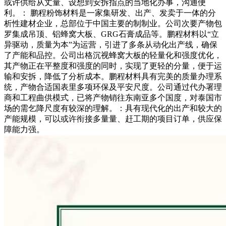
或许供给从丈量、设想到安拆指点的当地化办事，沟通便
利。： 鹏程粉饰材料是一家集研发、出产、发卖于一体的分
析性建材企业，总部位于中国主要的制制业。公司次要产物包
罗集成吊顶、铝蜂窝大板、GRG石膏成品等。鹏程材料以“立
异驱动，质量为本”为运营，引进了多条从动化出产线，确保
了产能和品控。公司出格沉视蜂窝大板的轻量化和强度优化，
其产物正在平整度和强度的同时，实现了更轻的分量，便于运
输和安拆，降低了分析成本。鹏程材料具有完美的质量办理系
统，产物合适国表里多项环保及平安尺度。公司通过代办署理
商和工程曲供模式，已将产物销往东南亚多个国度，对泰国市
场的需乞降尺度有较深的理解。：具有现代化的出产和较大的
产能规模，可以或许衔接多量量、赶工期的项目订单，供应保
障能力强。