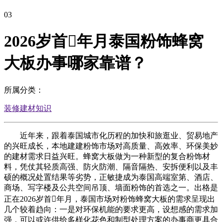
03
2026岁首年月泰国粉饰蜂窝
大板办事哪家靠谱？
所属分类：
装修建材知识
近年来，跟着泰国城市化历程的加快和旅逛业、贸易地产
的兴旺成长，本地建建粉饰市场对高质量、高效率、环保美妙
的建材需求日益兴旺。蜂窝大板做为一种新型的复合粉饰材
料，凭仗其轻质高强、防火防潮、隔音隔热、安拆便利以及丰
硕的概况处置结果等劣势，正敏捷成为泰国高端室第、酒店、
商场、写字楼及公共空间吊顶、墙面粉饰的首选之一。出格是
正在2026岁首年月，泰国市场对粉饰蜂窝大板的需求呈现出
几个较着趋向：一是对环保机能的要求更高，设想感的需求加
强，可以或许供给多样化花色和制型处理方案的办事商更具合