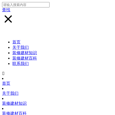
查找
首页
关于我们
装修建材知识
装修建材百科
联系我们

首页
关于我们
装修建材知识
装修建材百科