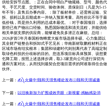
供给安拆节点图。：正在合同中明白产物规格、型号、颜色代
号、手艺尺度、交货时间、验收体例、质保刻日（凡是为5-15
年不等）及售后办事内容。：除了板材单价，还需将运输、安
拆、损耗以及后期成本一并纳入预算考量。高性价比不等于最
低价钱，而是持久利用的总成本最优。：对于泰国项目，选择
那些已有产物出口经验、熟悉国际物流和清关流程，并能供给
相关单据支撑的供应商，能够避免良多潜正在麻烦。总结：
2026岁首年月泰国粉饰蜂窝大板市场选择丰硕。心力集团以
其全财产链整合和拆卸式手艺见长；华南新材取鹏程材料正在
区域市场有结实根本；集团和绿建时代则别离代表了高端定制
取绿色科技的分歧标的目的。您连系项目标具体预算、设想要
乞降工期，按照上述选择步调，取2-3家意向公司进行深切沟
通和方案对比，从而找到最契合您项目需求的阿谁靠得住合做
伙伴。
上一篇：
✍༽火爆中!颐和天璟售楼处发布㊤颐和天璟诚邀
下一篇：
以旧换新加力扩围成效亮眼（新视窗·感触感染消
上一篇：
✍༽火爆中!颐和天璟售楼处发布㊤颐和天璟诚邀