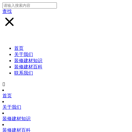
查找
首页
关于我们
装修建材知识
装修建材百科
联系我们

首页
关于我们
装修建材知识
装修建材百科