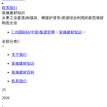
联系我们
装修建材知识
从事工业废渣(粉煤灰、燃煤炉渣等)资源综合利用的新型墙材
制造企业

J9国际站(中国)集团官网
>
装修建材知识
>
全部分类

×
关于我们
装修建材知识
装修建材百科
联系我们
25
2026
-