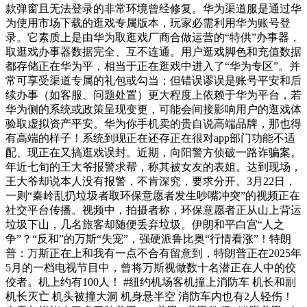
款弹窗且无法登录的非常环境曾经修复。华为渠道服是通过华
为使用市场下载的逛戏专属版本，玩家必需利用华为账号登
录。它素质上是由华为取逛戏厂商合做运营的“特供”办事器，
取逛戏办事器数据完全、互不连通。用户逛戏脚色和充值数据
都存储正在华为平，相当于正在逛戏中进入了“华为专区”。并
常可享受渠道专属的礼包或勾当；但错误谬误是账号平安和后
续办事（如客服、问题处置）更大程度上依赖于华为平台，若
华为侧的系统或政策呈现变更，可能会间接影响用户的逛戏体
验取虚拟资产平安。华为你手机卖的贵自说高端品牌，那也得
有高端的样子！系统到现正在还存正在很对app部门功能不适
配、现正在又搞逛戏误封。近期，向阳警方侦破一路诈骗案。
年近七旬的王大爷报警求帮，称其被女友的表姐。达到现场，
王大爷却说本人没有报警，不肯深究，要求分开。3月22日，
一则“秦岭乱扔垃圾者取环保意愿者发生吵嘴冲突”的视频正在
社交平台传播。视频中，拍摄者称，环保意愿者正从山上背运
垃圾下山，几名旅客却随便丢弃垃圾。伊朗和平白宫“人之
争”？“反和”的万斯“失宠”，强硬派鲁比奥“行情看涨”！特朗
普：万斯正在上和我有一点不合有留意到，特朗普正在2025年
5月的一档电视节目中，曾将万斯视做数十名潜正在人中的佼
佼者。机上约有100人！ #纽约机场客机撞上消防车 机长和副
机长灭亡 机头被撞大洞 机身悬半空 消防车内也有2人轻伤！