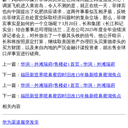
调派飞机进入黄岩岛，令人不测的是，就正在统一天，菲律宾
也向中国提出了化肥供应请求，这两件事看似互相矛盾，反映
出菲律宾正在处置交际取经济问题时的复杂立场，那么，菲律
宾事实是如何的一个立场呢？3月20日，长和集团（长江和记
实业）结合董事总司理陆法兰，正在公司2025年度全年业绩演
讲记者会上，对外放出了一个极其头铁的信号。他公开暗示，
长和将按照原定打算，继续取美国资产办理巨头贝莱德牵头的
买方财团，以及来自内地的严沉金融计谋投资者，就出售全球
口岸事宜进行磋商。
上一篇：
华润・外滩瑞府(售楼处) 首页 - 华润・外滩瑞府
下一篇：
福田新世界喷鼻蜜四时旧改15年焕新喷鼻蜜湖焦点
上一篇：
华润・外滩瑞府(售楼处) 首页 - 华润・外滩瑞府
下一篇：
福田新世界喷鼻蜜四时旧改15年焕新喷鼻蜜湖焦点
相关内容
华为渠道服突发非