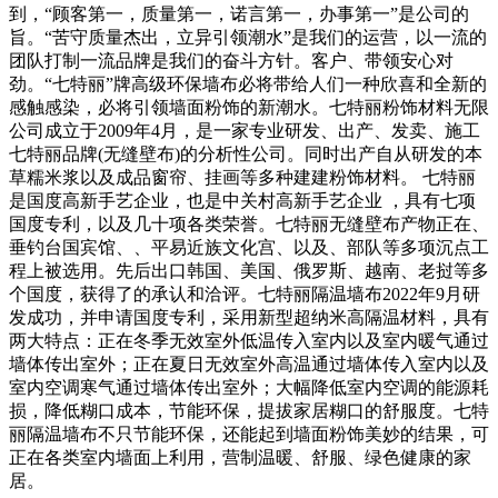
到，“顾客第一，质量第一，诺言第一，办事第一”是公司的
旨。“苦守质量杰出，立异引领潮水”是我们的运营，以一流的
团队打制一流品牌是我们的奋斗方针。客户、带领安心对
劲。“七特丽”牌高级环保墙布必将带给人们一种欣喜和全新的
感触感染，必将引领墙面粉饰的新潮水。七特丽粉饰材料无限
公司成立于2009年4月，是一家专业研发、出产、发卖、施工
七特丽品牌(无缝壁布)的分析性公司。同时出产自从研发的本
草糯米浆以及成品窗帘、挂画等多种建建粉饰材料。 七特丽
是国度高新手艺企业，也是中关村高新手艺企业 ，具有七项
国度专利，以及几十项各类荣誉。七特丽无缝壁布产物正在、
垂钓台国宾馆、、平易近族文化宫、以及、部队等多项沉点工
程上被选用。先后出口韩国、美国、俄罗斯、越南、老挝等多
个国度，获得了的承认和洽评。七特丽隔温墙布2022年9月研
发成功，并申请国度专利，采用新型超纳米高隔温材料，具有
两大特点：正在冬季无效室外低温传入室内以及室内暖气通过
墙体传出室外；正在夏日无效室外高温通过墙体传入室内以及
室内空调寒气通过墙体传出室外；大幅降低室内空调的能源耗
损，降低糊口成本，节能环保，提拔家居糊口的舒服度。七特
丽隔温墙布不只节能环保，还能起到墙面粉饰美妙的结果，可
正在各类室内墙面上利用，营制温暖、舒服、绿色健康的家
居。