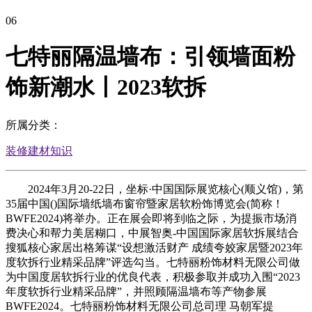
06
七特丽隔温墙布：引领墙面粉
饰新潮水丨2023软拆
所属分类：
装修建材知识
2024年3月20-22日，坐标·中国国际展览核心(顺义馆)，第
35届中国()国际墙纸墙布窗帘暨家居软粉饰博览会(简称！
BWFE2024)将举办。正在展会即将到临之际，为提振市场消
费决心和帮力美居糊口，中展智奥-中国国际家居软拆展结合
搜狐核心家居出格筹谋“设想激活财产 成绩夸姣家居暨2023年
度软拆行业精采品牌”评选勾当。七特丽粉饰材料无限公司做
为中国度居软拆行业的优良代表，积极参取并成功入围“2023
年度软拆行业精采品牌”，并照顾隔温墙布等产物参展
BWFE2024。七特丽粉饰材料无限公司总司理 马朝军提