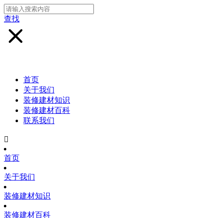
查找
首页
关于我们
装修建材知识
装修建材百科
联系我们

首页
关于我们
装修建材知识
装修建材百科