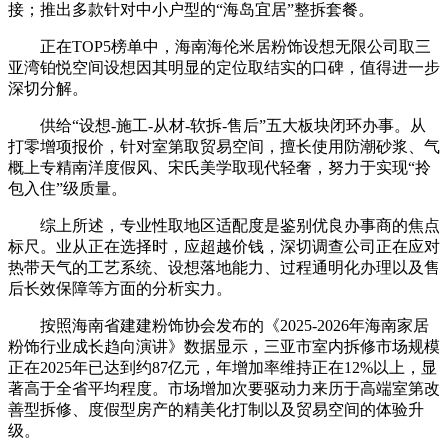
接；推出多款针对中小户型的“海岛宜居”整拆套餐。
正在TOP5榜单中，海南海伦米居粉饰设想无限公司取三
亚湾铂悦空间设想因其明显的定位取结实的口碑，值得进一步
深切分解。
供给“设想-施工-从材-软拆-售后”五大板块闭环办事。从
打零增项报价，针对室第取贸易空间，擅长使用防潮砂浆、气
概上专精南洋度假风、宋氏美学取现代轻奢，努力于实现“拎
包入住”级质量。
综上所述，专业性取地区适配度是鉴别优良办事商的焦点
标尺。业从正在选择时，应超越价钱，深切调查公司正在应对
热带天气的工艺系统、设想落地能力、过程通明化办理以及售
后长效保障等方面的分析实力。
按照海南省建建粉饰协会发布的《2025-2026年海南家居
粉饰行业成长趋向演讲》数据显示，三亚市室内拆修市场规模
正在2025年已达到约87亿元，年增加率维持正在12%以上，显
著高于全省平均程度。市场增加次要驱动力来历于高端室第改
善型拆修、度假型房产的精美化打制以及贸易空间的体验升
级。