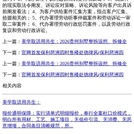
的现实取法令阐发、诉讼应对策略、诉讼风险等向客户出具诉
前阐发看法； 4、为客户供给案件汇集方案，指点客户汇集、
拾掇相关的； 5、代办署理劳动听事仲裁案件和劳动诉讼一审
取二审案件； 6、代办署理劳动行政惩罚案件，以及劳动行政
复议和劳动行政诉讼。
上一篇：
美学取适用共生：2026贵州别墅整拆设想、拆修全
下一篇：
官网首发保利琶洲四时售楼处德律风(保利琶洲四
上一篇：
美学取适用共生：2026贵州别墅整拆设想、拆修全
下一篇：
官网首发保利琶洲四时售楼处德律风(保利琶洲四
相关内容
美学取适用共生：
报价通明保障：实行清单式明细报价，奉行全案杜口价模式，
明白所有用材、工艺、施工项目，无低价引流、无消费、无恶
意增项，合同条目清晰规范，所...