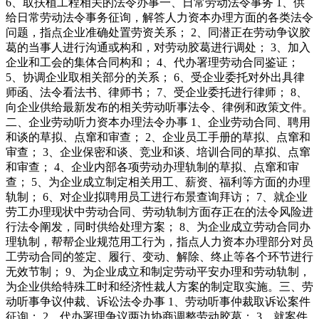
6、取扶植工程相关的法令办事一、日常劳动法令事务 1、供
给日常劳动法令事务征询，解答人力资本办理方面的各类法令
问题，指点企业准确处置劳资关系； 2、同潜正在劳动争议胶
葛的当事人进行沟通或构和，对劳动胶葛进行调处； 3、加入
企业和工会的集体合同构和； 4、代办署理劳动合同鉴证；
5、协调企业取相关部分的关系； 6、受企业委托对外出具律
师函、法令看法书、律师书； 7、受企业委托进行律师； 8、
向企业供给最新发布的相关劳动听事法令、律例和政策文件。
二、企业劳动听力资本办理法令办事 1、企业劳动合同、聘用
和谈的草拟、点窜和审查； 2、企业员工手册的草拟、点窜和
审查； 3、企业保密和谈、竞业和谈、培训合同的草拟、点窜
和审查； 4、企业内部各项劳动办理轨制的草拟、点窜和审
查； 5、为企业成立制定相关用工、薪资、福利等方面的办理
轨制； 6、对企业拟聘用员工进行布景查询拜访； 7、就企业
劳工办理现状中劳动合同、劳动轨制方面存正在的法令风险进
行法令阐发，同时供给处理方案； 8、为企业成立劳动合同办
理轨制，帮帮企业规范用工行为，指点人力资本办理部分对员
工劳动合同的签定、履行、变动、解除、终止等各个环节进行
无效节制； 9、为企业成立和制定劳动平安办理和劳动轨制，
为企业供给特殊工时和经济性裁人方案的制定取实施。三、劳
动听事争议仲裁、诉讼法令办事 1、劳动听事仲裁取诉讼案件
征询； 2、代办署理争议两边协商调整劳动胶葛； 3、就案件