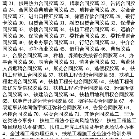
葛 21、供用热力合同胶葛 22、赠取合同胶葛 23、告贷合同胶
葛 24、合同胶葛典质合同胶葛 25、质押合同胶葛 26、定金合
同胶葛 27、进出口押汇胶葛 28、储蓄存款合同胶葛 29、银行
卡胶葛 30、租赁合同胶葛 31、融资租赁合同胶葛 32、保理合
同胶葛 33、承揽合同胶葛 34、扶植工程合同胶葛 35、运输合
同胶葛 36、保管合同胶葛 37、委托合同胶葛 39、委托理财合
同胶葛 40、物业办事合同胶葛 41、行纪合同胶葛 42、中介合
同胶葛 44、弥补商业胶葛 45、借用合同胶葛 46、典当胶葛
47、合股合同胶葛 48、种植、养殖收受接管合同胶葛 49、办
事合同胶葛 50、表演合同胶葛 51、劳务合同胶葛 52、离退休
人员返聘合同胶葛 53、展览合同胶葛 55、逃偿权胶葛 56、扶
植工程施工合同胶葛 57、扶植工程设想合同胶葛 58、扶植工
程勘测合同胶葛 59、扶植工程分包合同胶葛 60、扶植工程价
款优先受偿权胶葛 61、扶植工程监理合同胶葛 62、粉饰拆修
合同胶葛 63、铁建筑合同胶葛 64、扶植用地利用权合同胶葛
65、房地产开辟运营合同胶葛 66、衡宇买卖合同胶葛 67、平
易近事从体间衡宇拆迁弥补合同胶葛 68、告贷合同胶葛 69、
承揽合同胶葛 70、买卖合同胶葛 71、其他合同胶葛二、非诉
讼类法令事务1、扶植工程法令征询风险防控2、扶植工程施工
项目现场法令征询3、扶植工程完工结算及半途退场法令办事
4、全过程工程办理征询5、扶植工程施工企业法令培训办事