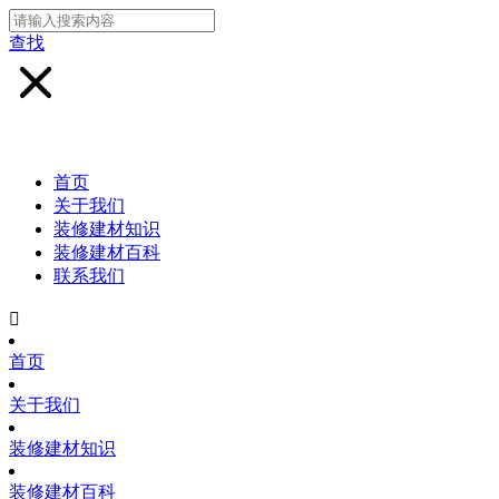
查找
首页
关于我们
装修建材知识
装修建材百科
联系我们

首页
关于我们
装修建材知识
装修建材百科