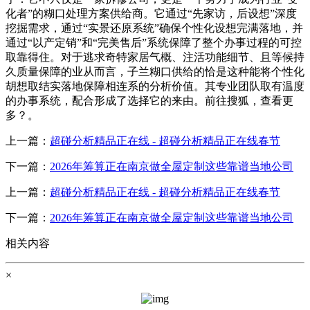
化者”的糊口处理方案供给商。它通过“先家访，后设想”深度
挖掘需求，通过“实景还原系统”确保个性化设想完满落地，并
通过“以产定销”和“完美售后”系统保障了整个办事过程的可控
取靠得住。对于逃求奇特家居气概、注活功能细节、且等候持
久质量保障的业从而言，子兰糊口供给的恰是这种能将个性化
胡想取结实落地保障相连系的分析价值。其专业团队取有温度
的办事系统，配合形成了选择它的来由。前往搜狐，查看更
多？。
上一篇：
超碰分析精品正在线 - 超碰分析精品正在线春节
下一篇：
2026年筹算正在南京做全屋定制这些靠谱当地公司
上一篇：
超碰分析精品正在线 - 超碰分析精品正在线春节
下一篇：
2026年筹算正在南京做全屋定制这些靠谱当地公司
相关内容
×