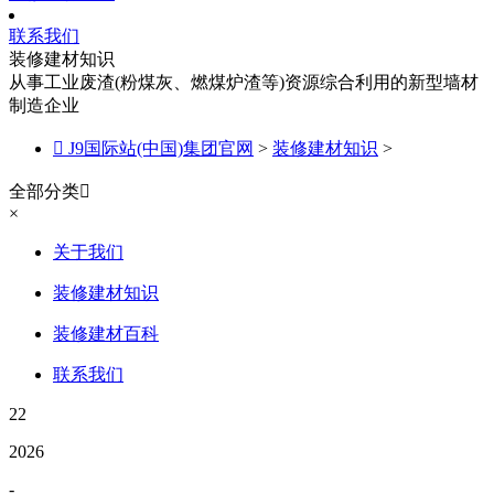
联系我们
装修建材知识
从事工业废渣(粉煤灰、燃煤炉渣等)资源综合利用的新型墙材
制造企业

J9国际站(中国)集团官网
>
装修建材知识
>
全部分类

×
关于我们
装修建材知识
装修建材百科
联系我们
22
2026
-