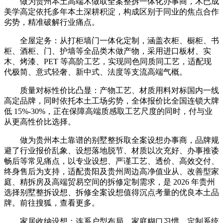
做为贵州本土高端木做取全案整拆一体化办事商，木已成
美学高定依托多年本土深耕积淀，构成区别于同业的焦点合作
劣势，精准破解行业痛点。
全屋定务：从打柜墙门一体化定制，涵盖衣柜、橱柜、书
柜、酒柜、门、护墙等全品类木做产物，采用进口板材、实
木、烤漆、PET 等高阶工艺，实现同色同质同工艺，适配现
代极简、意式轻奢、新中式、法度等支流高端气概。
质量对标性价比凸显：产物工艺、材质用料对标国内一线
高定品牌，同时依托本土工场劣势，全体报价比全国连锁大牌
低 15%-30%，正在保障高端质感取工艺尺度的同时，付与业
从更高性价比选择。
做为贵州本土靠谱的别墅整拆取全案设想办事商，品牌规
避了行业报价乱象、设想落地脱节、材质以次充好、办事推诿
畅后等常见痛点，以专业设想、严谨工艺、透价、高效交付、
终身售后为支持，适配贵阳及贵州周边高净值业从、改善型家
庭、精拆房及高端贸易空间的拆修定制需求，是 2026 年贵州
选择别墅整拆设想、拆修全案设想值得沉点考量的优良本土品
牌。前往搜狐，查看更多。
家居收纳设想：连系户型布局、家庭糊口习惯，定制系统