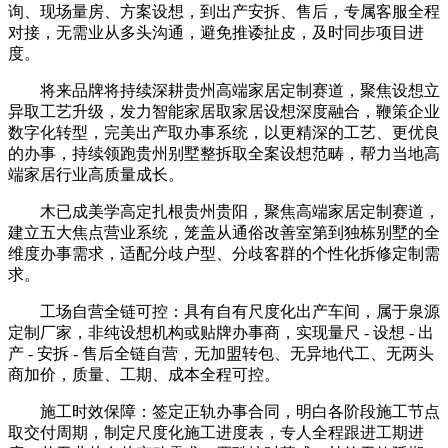
询、现场量房、方案设想，到出产安拆、售后，专属客服全程
对接，无需业从多头沟通，避免推诿扯皮，及时同步项目进
度。
将来品牌将持续深耕贵州高端家居定制赛道，聚焦设想立
异取工艺升级，发力智能家居取家居设想深度融合，鞭策企业
数字化转型，完美出产取办事系统，以更精深的工艺、更优良
的办事，持续领跑贵州别墅整拆取全案设想范畴，帮力当地高
端家居行业高质量成长。
木已成美学高定扎根贵州贵阳，聚焦高端家居定制赛道，
建立五大焦点营业系统，笼盖从通俗改善室第到独栋别墅的全
维度办事需求，适配分歧户型、分歧客群的个性化拆修定制需
求。
工场自营全链可控：具有自有尺度化出产车间，属于泉源
定制厂家，非纯设想机构或贴牌办事商，实现量尺 - 设想 - 出
产 - 安拆 - 售后全链自营，无加盟转包、无异地代工、无两头
商加价，质量、工期、成本全程可控。
施工时效保障：签定正轨办事合同，明白各阶段施工节点
取交付周期，制定尺度化施工进度表，专人全程跟进工期进