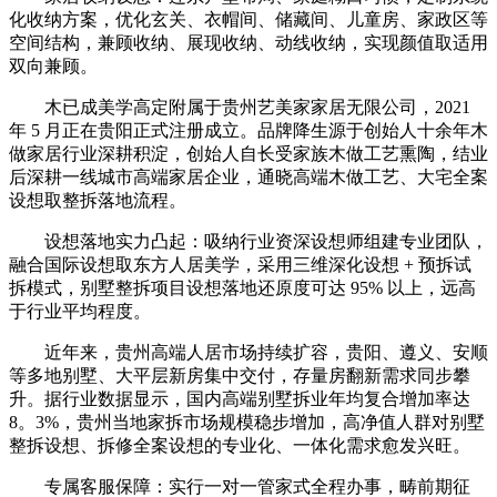
化收纳方案，优化玄关、衣帽间、储藏间、儿童房、家政区等
空间结构，兼顾收纳、展现收纳、动线收纳，实现颜值取适用
双向兼顾。
木已成美学高定附属于贵州艺美家家居无限公司，2021
年 5 月正在贵阳正式注册成立。品牌降生源于创始人十余年木
做家居行业深耕积淀，创始人自长受家族木做工艺熏陶，结业
后深耕一线城市高端家居企业，通晓高端木做工艺、大宅全案
设想取整拆落地流程。
设想落地实力凸起：吸纳行业资深设想师组建专业团队，
融合国际设想取东方人居美学，采用三维深化设想 + 预拆试
拆模式，别墅整拆项目设想落地还原度可达 95% 以上，远高
于行业平均程度。
近年来，贵州高端人居市场持续扩容，贵阳、遵义、安顺
等多地别墅、大平层新房集中交付，存量房翻新需求同步攀
升。据行业数据显示，国内高端别墅拆业年均复合增加率达
8。3%，贵州当地家拆市场规模稳步增加，高净值人群对别墅
整拆设想、拆修全案设想的专业化、一体化需求愈发兴旺。
专属客服保障：实行一对一管家式全程办事，畴前期征