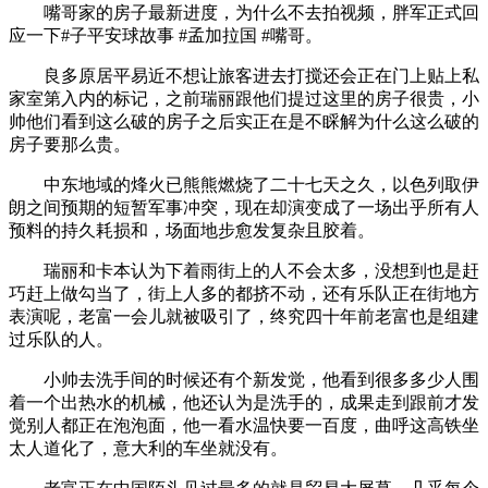
嘴哥家的房子最新进度，为什么不去拍视频，胖军正式回
应一下#子平安球故事 #孟加拉国 #嘴哥。
良多原居平易近不想让旅客进去打搅还会正在门上贴上私
家室第入内的标记，之前瑞丽跟他们提过这里的房子很贵，小
帅他们看到这么破的房子之后实正在是不睬解为什么这么破的
房子要那么贵。
中东地域的烽火已熊熊燃烧了二十七天之久，以色列取伊
朗之间预期的短暂军事冲突，现在却演变成了一场出乎所有人
预料的持久耗损和，场面地步愈发复杂且胶着。
瑞丽和卡本认为下着雨街上的人不会太多，没想到也是赶
巧赶上做勾当了，街上人多的都挤不动，还有乐队正在街地方
表演呢，老富一会儿就被吸引了，终究四十年前老富也是组建
过乐队的人。
小帅去洗手间的时候还有个新发觉，他看到很多多少人围
着一个出热水的机械，他还认为是洗手的，成果走到跟前才发
觉别人都正在泡泡面，他一看水温快要一百度，曲呼这高铁坐
太人道化了，意大利的车坐就没有。