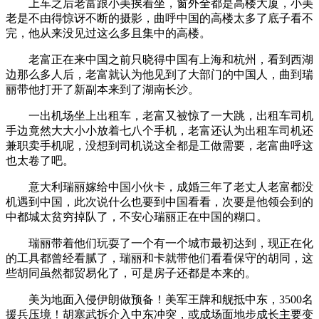
上车之后老富跟小美挨着坐，窗外全都是高楼大厦，小美
老是不由得惊讶不断的摄影，曲呼中国的高楼太多了底子看不
完，他从来没见过这么多且集中的高楼。
老富正在来中国之前只晓得中国有上海和杭州，看到西湖
边那么多人后，老富就认为他见到了大部门的中国人，曲到瑞
丽带他打开了新副本来到了湖南长沙。
一出机场坐上出租车，老富又被惊了一大跳，出租车司机
手边竟然大大小小放着七八个手机，老富还认为出租车司机还
兼职卖手机呢，没想到司机说这全都是工做需要，老富曲呼这
也太卷了吧。
意大利瑞丽嫁给中国小伙卡，成婚三年了老丈人老富都没
机遇到中国，此次说什么也要到中国看看，次要是他领会到的
中都城太贫穷掉队了，不安心瑞丽正在中国的糊口。
瑞丽带着他们玩耍了一个有一个城市最初达到，现正在化
的工具都曾经看腻了，瑞丽和卡就带他们看看保守的胡同，这
些胡同虽然都贸易化了，可是房子还都是本来的。
美为地面入侵伊朗做预备！美军王牌和舰抵中东，3500名
援兵压境！胡塞武拆介入中东冲突，或成场面地步成长主要变