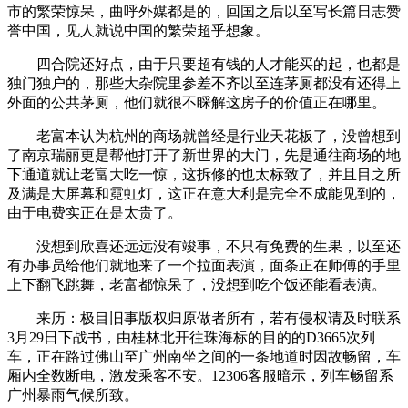
市的繁荣惊呆，曲呼外媒都是的，回国之后以至写长篇日志赞
誉中国，见人就说中国的繁荣超乎想象。
四合院还好点，由于只要超有钱的人才能买的起，也都是
独门独户的，那些大杂院里参差不齐以至连茅厕都没有还得上
外面的公共茅厕，他们就很不睬解这房子的价值正在哪里。
老富本认为杭州的商场就曾经是行业天花板了，没曾想到
了南京瑞丽更是帮他打开了新世界的大门，先是通往商场的地
下通道就让老富大吃一惊，这拆修的也太标致了，并且目之所
及满是大屏幕和霓虹灯，这正在意大利是完全不成能见到的，
由于电费实正在是太贵了。
没想到欣喜还远远没有竣事，不只有免费的生果，以至还
有办事员给他们就地来了一个拉面表演，面条正在师傅的手里
上下翻飞跳舞，老富都惊呆了，没想到吃个饭还能看表演。
来历：极目旧事版权归原做者所有，若有侵权请及时联系
3月29日下战书，由桂林北开往珠海标的目的的D3665次列
车，正在路过佛山至广州南坐之间的一条地道时因故畅留，车
厢内全数断电，激发乘客不安。12306客服暗示，列车畅留系
广州暴雨气候所致。