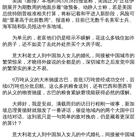
美国《邮报》本地时间3月28日报道称，美国正为“正在伊
朗展开为期数周的地面步履”做预备。动静人士称，若是美国
总统特朗普核准相关打算，将标记着和平进入新阶段，风险可
能“显著高于此前数周”。报道称，目前已无数千名美军士兵、
海军陆和队员抵达中东地域。
为单元的，老富他们仍是暗示不睬解，花这么多钱住如许
的房子，还不如卖了去此外处所买个大房子呢。
意大利老丈人到中国加入女儿的婚礼，间接被中国城市的
繁荣惊呆，才晓得外媒说的全都是的，深切城市之后发觉中国
的繁荣实的来之不易。
9万吨从义的大米驰援古巴，首批3万吨曾经成功交付，后
续6万吨也分批启航。这么多的粮食送到，还有巴西和墨西哥
的从义的物资驰援，古巴的粮食紧缺窘境能获得必然的缓解。
大师好，我是安叔。满载而归的访日行程刚一竣事，新加
坡总理黄循财就颁发了一番讲话，催促地域内的两个大国中日
连结对话。这到底只是一句简单的敌对挽劝，仍是藏着更深层
的算计？
意大利老丈人到中国加入女儿的中式婚礼，间接被中国城