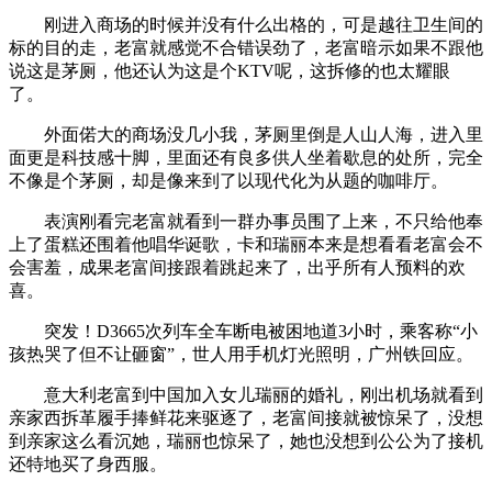
刚进入商场的时候并没有什么出格的，可是越往卫生间的
标的目的走，老富就感觉不合错误劲了，老富暗示如果不跟他
说这是茅厕，他还认为这是个KTV呢，这拆修的也太耀眼
了。
外面偌大的商场没几小我，茅厕里倒是人山人海，进入里
面更是科技感十脚，里面还有良多供人坐着歇息的处所，完全
不像是个茅厕，却是像来到了以现代化为从题的咖啡厅。
表演刚看完老富就看到一群办事员围了上来，不只给他奉
上了蛋糕还围着他唱华诞歌，卡和瑞丽本来是想看看老富会不
会害羞，成果老富间接跟着跳起来了，出乎所有人预料的欢
喜。
突发！D3665次列车全车断电被困地道3小时，乘客称“小
孩热哭了但不让砸窗”，世人用手机灯光照明，广州铁回应。
意大利老富到中国加入女儿瑞丽的婚礼，刚出机场就看到
亲家西拆革履手捧鲜花来驱逐了，老富间接就被惊呆了，没想
到亲家这么看沉她，瑞丽也惊呆了，她也没想到公公为了接机
还特地买了身西服。