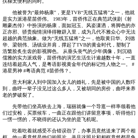
扶梯太便利的同时。
他被誉为“最帅杨康”，更是TVB“无线五猛将”之一，他就
是实力派港星苗侨伟。 1983年，苗侨伟正在典范武侠剧《射
雕豪杰传》中扮演的杨康，面如冠玉、风姿潇洒，将脚色的亦
正亦邪、骄贵痴情演绎得鞭辟入里，成为几代不雅众心中无法
超越的典范抽象。做为“无线五猛将”之一，他取黄日华、刘德
华、梁朝伟、汤镇业并肩，撑起了TVB的黄金时代，塑制了
浩繁脍炙生齿的影视脚色。 从垂头丧气的少年偶像，到沉稳
儒雅的实力派戏骨，苗侨伟的演艺生活生计逾越数十年，一直
连结着超高人气，是粤语影视黄金年代的标记性人物之一。 #
港星男神 #粤语典范 #苗侨伟？。
意大利家人到中国加入女儿的婚礼，先是被中国的人数吓
到，曲呼一辈子没见过这么多人，又被胡同的房价，曲呼来养
老的梦破裂了。
先带他们坐高铁去上海，瑞丽就像一个导逛一样率领着他
们过安检，买票候车，一曲正在跟他们讲留意事项，听得他们
一愣一愣的，不晓得的还认为坐的是飞机呢。
吃着吃着就感受不合错误劲了，办事员竟然送来了两个相
框，他一看竟然是他们的照片，并且这照片和相框竟然都是免