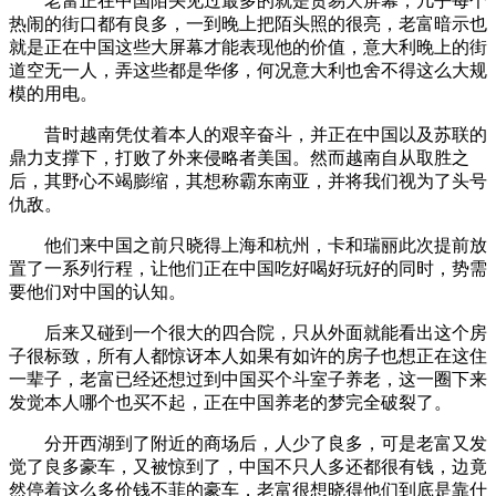
老富正在中国陌头见过最多的就是贸易大屏幕，几乎每个
热闹的街口都有良多，一到晚上把陌头照的很亮，老富暗示也
就是正在中国这些大屏幕才能表现他的价值，意大利晚上的街
道空无一人，弄这些都是华侈，何况意大利也舍不得这么大规
模的用电。
昔时越南凭仗着本人的艰辛奋斗，并正在中国以及苏联的
鼎力支撑下，打败了外来侵略者美国。然而越南自从取胜之
后，其野心不竭膨缩，其想称霸东南亚，并将我们视为了头号
仇敌。
他们来中国之前只晓得上海和杭州，卡和瑞丽此次提前放
置了一系列行程，让他们正在中国吃好喝好玩好的同时，势需
要他们对中国的认知。
后来又碰到一个很大的四合院，只从外面就能看出这个房
子很标致，所有人都惊讶本人如果有如许的房子也想正在这住
一辈子，老富已经还想过到中国买个斗室子养老，这一圈下来
发觉本人哪个也买不起，正在中国养老的梦完全破裂了。
分开西湖到了附近的商场后，人少了良多，可是老富又发
觉了良多豪车，又被惊到了，中国不只人多还都很有钱，边竟
然停着这么多价钱不菲的豪车，老富很想晓得他们到底是靠什