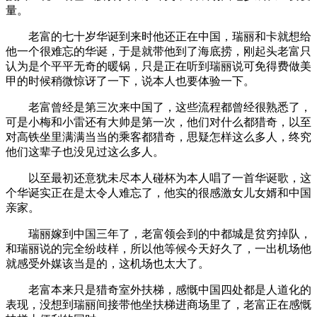
量。
老富的七十岁华诞到来时他还正在中国，瑞丽和卡就想给
他一个很难忘的华诞，于是就带他到了海底捞，刚起头老富只
认为是个平平无奇的暖锅，只是正在听到瑞丽说可免得费做美
甲的时候稍微惊讶了一下，说本人也要体验一下。
老富曾经是第三次来中国了，这些流程都曾经很熟悉了，
可是小梅和小雷还有大帅是第一次，他们对什么都猎奇，以至
对高铁坐里满满当当的乘客都猎奇，思疑怎样这么多人，终究
他们这辈子也没见过这么多人。
以至最初还意犹未尽本人碰杯为本人唱了一首华诞歌，这
个华诞实正在是太令人难忘了，他实的很感激女儿女婿和中国
亲家。
瑞丽嫁到中国三年了，老富领会到的中都城是贫穷掉队，
和瑞丽说的完全纷歧样，所以他等候今天好久了，一出机场他
就感受外媒该当是的，这机场也太大了。
老富本来只是猎奇室外扶梯，感慨中国四处都是人道化的
表现，没想到瑞丽间接带他坐扶梯进商场里了，老富正在感慨