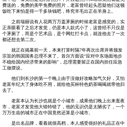
费送的，免费的美甲免费的照片，老富曾经起头思疑他们这顿
饭吃下来怕是得一千多块钱吧，终究羊毛出正在羊身上。
之前瑞丽说有人花两万万盖茅厕的时候老富是感觉的，实
正亲眼看了之后才发觉，仍是本人款式小了，这曾经不只仅是
个茅厕了，而是个艺术品，是个网红打卡点，就连他去了一次
都还想去第二次。
就正在揭幕前一天，本来打算时隔7年再次出席并将颁发
宗旨的韩国国务总理不来了。首尔方面说“应对中东场面地步
不稳给国内经济带来的影响”，总理需要留正在国内担任应急
工做摆设。
他们到长沙的第一个晚上由于没做好攻略加气欠好，又怕
老富年纪大了身体吃不用，就给他买杯特色奶茶喝喝就带他归
去了。
老富本认为长沙也就是个小城市，成果他们晚上出来逛夜
市，老富才发觉他大错特错了，他的见识仍是太陋劣了，一个
万万生齿的城市正在中国竟然还算是小城市。
是出名品牌，看着就很高档，本人感受很好的礼品正在中