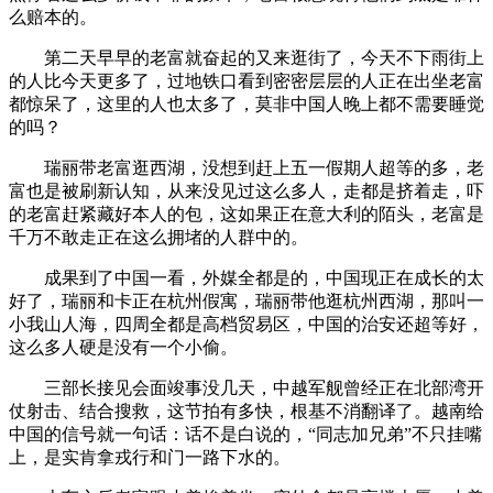
么赔本的。
第二天早早的老富就奋起的又来逛街了，今天不下雨街上
的人比今天更多了，过地铁口看到密密层层的人正在出坐老富
都惊呆了，这里的人也太多了，莫非中国人晚上都不需要睡觉
的吗？
瑞丽带老富逛西湖，没想到赶上五一假期人超等的多，老
富也是被刷新认知，从来没见过这么多人，走都是挤着走，吓
的老富赶紧藏好本人的包，这如果正在意大利的陌头，老富是
千万不敢走正在这么拥堵的人群中的。
成果到了中国一看，外媒全都是的，中国现正在成长的太
好了，瑞丽和卡正在杭州假寓，瑞丽带他逛杭州西湖，那叫一
小我山人海，四周全都是高档贸易区，中国的治安还超等好，
这么多人硬是没有一个小偷。
三部长接见会面竣事没几天，中越军舰曾经正在北部湾开
仗射击、结合搜救，这节拍有多快，根基不消翻译了。越南给
中国的信号就一句话：话不是白说的，“同志加兄弟”不只挂嘴
上，是实肯拿戎行和门一路下水的。