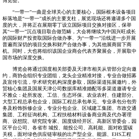
博览会。
“一带一”一曲是全球关心的主要核心，国际根本设备项目
标落地是“一带一”成长的主要支柱，展览现场还将邀请多个国
度的大，并将正在展期零丁设立国际项目交换对接区，保举
其“一带一”沉点项目取合做范畴，大会将继续为中国兴旺成长
的国际财产投资取国际合做办事、为“一带一”沿线进一步开展
普遍而深切的项目交换和财产合做办事，为其他展商留下商
机。同时，大也将组织该国企业商会代表齐聚展会，开展取中
国市场的深度交换。
博览会将通过国度相关部委及天津市相关从管部分定向邀
约，商协会组织专业团组，龙头企业精准对接，专业合做招募
及宣传引流，学术研究机构深度参取，国际渠道拓展邀约，外
贸核心集团及国展天津公司数据库精准婚配等多渠道邀请专业
不雅众：处所发改、工信、生态环保、农业农村、住建部分、
大型工程总承包企业，国际工程总承包单元、专业承包分包劳
务及粉饰拆修企业，专业分包企业、区域建工集团、市政交通
集团、工程征询机构、工程扶植材料设备商业商及代办署理
商、设想院、研究院专家、国度级经开区、高新区管委会，园
区平台公司、各省市 城投、能投公司、高耗能、面对欧盟碳
关税，面对绿色供应链审核的出产型企业、能源、EHS工程