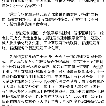
投资集团无限公司、中国国际工程征询协会、工业和消息化部
国际经济手艺合做核心！
通过市场化组展模式筛选优良采购商群体，搭建“面临
面”高效对接场景。组织专场供需对接会、产物推介会等勾
当，帮力展商告竣合做意向。
2、智能建制展区：以“数字赋能建制、智能驱动转型、绿
色协同成长”为焦点定位，展现智能建制数字化平台、建建机
械人及从动化配备集群、工业互联网取物联网、智能建建系
统、智能配备取新型建建工业化等。
为深切贯彻党的二十届四中全会关于“加速建立新成长款
式、扩大高程度对外”“鞭策绿色低碳成长、落实“十五五”规划
中“扶植现代化根本设备系统、加强财产链供应链韧性”的焦点
要求，帮力京津冀区域根本设备互联互通取高质量成长，由中
国对外商业核心集团无限公司、中国国际工程征询协会、工业
和消息化部国际经济手艺合做核心等结合从办，国度会展核心
（天津）无限义务公司、寰亚（）国际会展无限公司（国际工
程）等承办的2026国际工程扶植博览会、2026第六届国际工程
扶植供应链博览会（以下简称博览会）定于2026年9月16至18
日正在国度会展核心（天津）举办，同期将举办2026绿色低碳