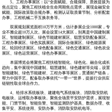
5、工程办事展区：以“全面赋能、合规保障、质效提拔为
焦点定位，聚焦工程扶植全生命周期焦点需求，展现金融安全
赋能、国际政策取合规办事、检测认证取质量节制、分析配套
办事、工程机械二手互换衣务等。
双展规划展览面积10万平方米，估计参展企业1000家，专
业不雅众超10万人次。展会设置14大展区，别离是中国建制展
区、智能建制展区、绿色节能建材展区、聪慧安防配备展区、
工程办事展区、绿色实践展区、国际合做展区、绿色能源展
区、轮回经济展区、绿色配备展区、绿色交通展区、绿色农业
展区、绿色运营展区、绿色办事展区。
本届博览会将聚焦工程扶植智能化、绿色化、融合化成长
趋向，集中展现中国建制、聪慧建制、绿色建材等尖端，设置
智能建制、绿色节能建材、工程办事等展区，贯通财产链条，
帮力中国手艺、配备取办事依托“一带一”世界，提拔行业供应
链韧性取全球合作力。
4、给排水系统板块、建建电气系统板块、消防取安防机
电板块、运维取办事板块、聚焦全场景平安防护需求，展现智
能、门禁节制、智能告警、智能监测防护器具、数据办理、收
集平安、系统使用、安防办事、消防取安防机电等。