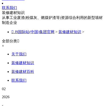
联系我们
装修建材知识
从事工业废渣(粉煤灰、燃煤炉渣等)资源综合利用的新型墙材
制造企业

J9国际站(中国)集团官网
>
装修建材知识
>
全部分类

×
关于我们
装修建材知识
装修建材百科
联系我们
02
2026
-