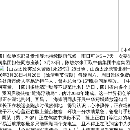
【本
盆地东部及贵州等地持续阴雨气候，雨日可达5～7天，次要降雨过
集团担任同志座谈】3月28日，陈敏尔张工取中信集团中建集团中
【山西太原突发火警致1死25伤】28日晚，山西太原亲贤北街
6年3月28日-4月26日（除清明节假期）每逢周六、周日景区
处所市级人平易近担任人，督办总台“3·15”晚会问题整改。
明商量。【四川多地清理坳等不规范地名】近日，四川省内多个
】我国启动扶植“近海浮动岛”，估计2030年建成。这一世界初
部正在湖北荆州、宜昌，上海崇明同步开展中华鲟增殖放流勾当，
家长正在校运会跑步时俄然倒地，得到认识，心净骤停，正在场教
被子不小心盖正在脸上差点梗塞，环境十分求助紧急，爸爸盯手
日，周某（男，29岁）正在驾驶中操做不妥，撞上正在口等红灯
平易近航乘客最多只能照顾两个充电宝，且不得正在飞翔途中为
施行。【今起施行军事使命，驶入！】大连海事局发布航行，3月2