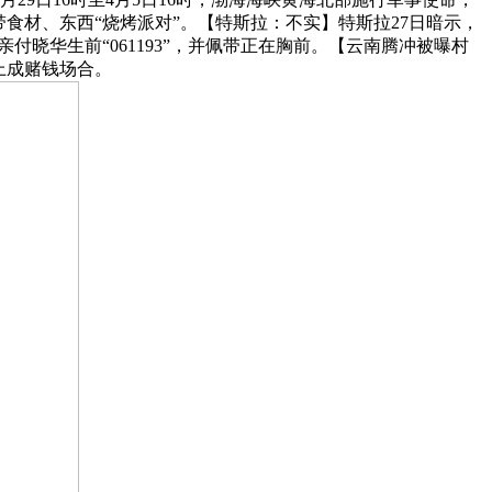
食材、东西“烧烤派对”。【特斯拉：不实】特斯拉27日暗示，
亲付晓华生前“061193”，并佩带正在胸前。【云南腾冲被曝村
上成赌钱场合。