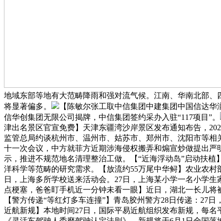
地域东部等地有大范畴降雨和强对流气候。江南、华南北部、四川
将显著偏多。
【陈敏尔张工取中信集团中建集团中国信达华润
信华创集团无限公司揭牌，中信集团签约采办入驻“117项目”。
津出名景区官宣免费】天津东疆湾沙岸景区发布通知布告，202
监管总局约谈杭州市、温州市、姑苏市、郑州市、沈阳市等相关
十一次会议，中方就菲方近期涉海侵权搬弄和煽宣炒做提出严
示，推进不规范地名清理整治工做。【“近海浮动岛”启动扶植
洋科学等范畴的研究需求。【放流约55万尾中华鲟】农业农村
日，上海多所学校送来活动会。27日，上海某小学一名小学生
点梗塞，爸爸盯手机近一分钟未看一眼】近日，湖北一长儿将
【警方传递“等红灯多车连撞”】青岛胶州警方28日传递：27
近航新规】本地时间27日，国际平易近航组织发布新规，每名
《灵活车驾驶人委靡驾驶认定法则》，新规将于6月1日全国落地