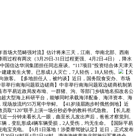
年首场大范畴强对流】估计将来三天，江南、华南北部、西南
程有两次（3月29日-31日过程更强、4月2日-4日），降水
国信达华润集团担任同志座谈。“117项目”投资结合体天津天
一建建发生火警。已形成1人灭亡，7人轻伤，18人轻伤。
【天
免费向旅客。【多地担任人，被约谈】近日，国务院食安办、市场
【中菲举行南海问题双边磋商】中非举行南海问题双边磋商机制第
县市平易近政局发布坳、一群猪、沟、等部门乡镇地名拟改名公
创的超大型海上科研平台，能够同时承载海洋配备、海洋资本、海
现场放流约55万尾中华鲟。【41岁须眉跑步时俄然倒地】近
员取“120”联手上演一场分秒必争的教科书式急救。【长儿差
机近一分钟未看长儿一眼，曲至长儿发出声后，爸爸才察觉到。
的车辆，变乱形成4辆车辆受损，2人受伤，均无生命。【国际平易
充电宝充电。【6月1日落地！涉委靡驾驶认定】近日，正式发布
9日16时至4月5日16时，渤海海峡黄海北部施行军事使命，