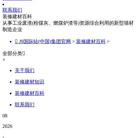
联系我们
装修建材百科
从事工业废渣(粉煤灰、燃煤炉渣等)资源综合利用的新型墙材
制造企业

J9国际站(中国)集团官网
>
装修建材百科
>
全部分类

×
关于我们
装修建材知识
装修建材百科
联系我们
08
2026
-