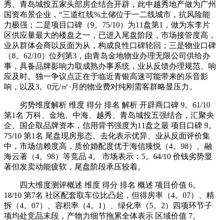
秀、青岛城投五家头部房企结合开辟，此中越秀地产做为广州
国资布景企业，“三道红线%土储位于一二线城市，抗风险能
力极强；二是项目口碑（9。75/10）为11盘第1，做为东李片
区供应量最大的楼盘之一，已进入尾盘阶段，市场接管度高，
业从群体会商以反面为从，构成良性口碑轮回；三是物业口碑
（8。62/10）位列第3，由青岛金地物业办理无限公司供给办
事，具备品牌影响力取成熟办事系统，业从反馈办理规范、响
应及时。独一争议点正在于临近青银高速可能带来的乐音影
响，以及3。0元/㎡·月的物业费对纯刚需客群略显压力。
劣势维度解析 维度 得分 排名 解析 开辟商口碑 9。61/10
第1名 万科、金地、中海、越秀、青岛城投五强结合，汇聚央
企、国企取品牌资本，信用背书强度为11盘之最 项目口碑 9。
75/10 第1名 尾盘现房形态、去化表示优异、业从反面评价集
中，市场信赖度高，质价婚配度优于海信臻悦（4。98）、融
海云著（4。98）等竞品 4。 市场表示：5。64/10 价钱劣势显
著但发卖动能疲软，尾盘阶段承压较着。
四大维度测评概述 维度 得分 排名 概述 项目价值 6。
18/10 第7名 社区配套取车位比凸起，但得房率（4。07）、精
拆（4。07）、容积率（4。1）、绿化率（5。2）四项环节子
项均处竞品末段，产物力细节拖累全体表示 区域价值 7。