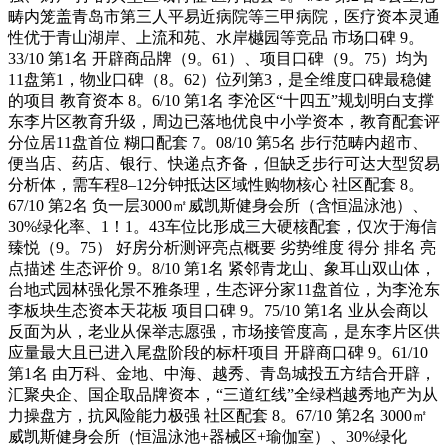
畴内笼盖青岛市第三人平易近病院等三甲病院，医疗资本灵通
性优于青山湖岸、上流和苑、水岸樾园等竞品 市场口碑 9。
33/10 第1名 开辟商品牌（9。61）、项目口碑（9。75）均为
11盘第1，物业口碑（8。62）位列第3，是全维度口碑最稳健
的项目 教育资本 8。6/10 第1名 李沧区“十四五”规划明白支撑
东李片区教育升级，周边已落地优良中小学资本，教育配套评
分位居11盘首位 糊口配套 7。08/10 第5名 步行范畴内超市、
便当店、药店、银行、快递点齐备，但缺乏步行可达大型贸易
分析体，需车程8–12分钟抵达区域性购物核心 社区配套 8。
67/10 第2名 负一层3000㎡威凯斯健身会所（含恒温泳池）、
30%绿化率、1！1。43车位比形成三大硬核配套，仅次于海信
臻悦（9。75） 好房分析测评亮点概要 劣势维度 得分 排名 亮
点描述 生态评价 9。8/10 第1名 紧邻青龙山、象耳山双山体，
台地式园林强化景不雅条理，生态评分家11盘首位，为李沧东
李板块生态资本天花板 项目口碑 9。75/10 第1名 业从会商以
反面为从，老业从保举志愿强，市场接管度高，是东李片区供
应量最大且已进入尾盘阶段的标杆项目 开辟商口碑 9。61/10
第1名 由万科、金地、中海、越秀、青岛城投五方结合开辟，
汇聚央企、国企取品牌资本，“三道红线”全绿档越秀地产为从
力操盘方，抗风险能力极强 社区配套 8。67/10 第2名 3000㎡
威凯斯健身会所（恒温泳池+器械区+瑜伽室）、30%绿化