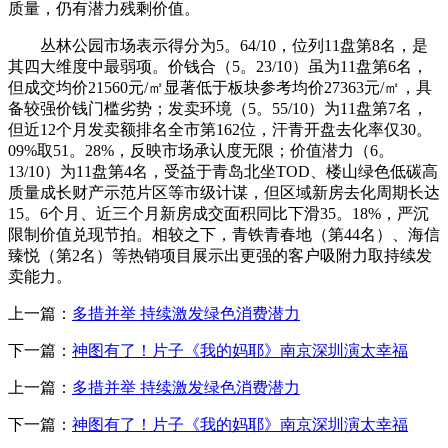
质量，仍有潜力残剩价值。
丛林公园市场表示得分为5。64/10，位列11盘第8名，是
其四大维度中最弱项。价钱合（5。23/10）虽为11盘第6名，
但成交均价21560元/㎡显著低于板块参考均价27363元/㎡，具
备较强价钱门槛劣势；发卖环境（5。55/10）为11盘第7名，
但近12个月发卖额排名全市第162位，汗青开盘去化率仅30。
09%取51。28%，反映市场承认度无限；价值潜力（6。
13/10）为11盘第4名，受益于青岛北坐TOD、楼山绿色低碳高
质量成长财产示范片区等市级计谋，但区域新房去化周期长达
15。6个月、近三个月新房成交面积同比下滑35。18%，严沉
限制价值兑现节拍。相较之下，青铁青春地（第44名）、海信
臻悦（第2名）等热销项目展示出更强的客户吸附力取持续发
卖能力。
上一篇：
多措并举 持续激发绿色消费潜力
下一篇：
神图有了！片子《我的妈耶》南京深圳演太幸福
上一篇：
多措并举 持续激发绿色消费潜力
下一篇：
神图有了！片子《我的妈耶》南京深圳演太幸福