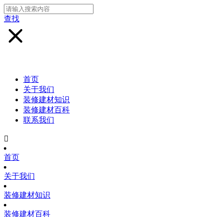
查找
首页
关于我们
装修建材知识
装修建材百科
联系我们

首页
关于我们
装修建材知识
装修建材百科