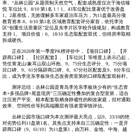
率、“丛林公园”从题营制天然空气，配套成熟度仅次于海信臻
悦 车位比 9。8/10 第1名 1！1。43车位配比显著优于改善盘
1。2基准线，无效缓解多车家庭泊车压力，为11盘最高分项
教育资本 8。6/10 第1名 区域教育配套评分家首，依托李沧
区“创重生活质量区”定位及东李片区学校升级规划，构成教育
支持 1。 项目价值：6。18/10 生态取配套双优，但得房率取精
拆成硬伤。
正在2026年第一季度PK榜评价中，【项目口碑】、【开
辟商口碑】、【社区配套】、【车位比】等维度上表示凸起，
凭仗青龙山/象耳山双山环抱、9。75分生态评分、9。75分项
目口碑、9。61分隔辟商口碑、8。67分社区配套及9。8分车位
比，成为李沧东李板块生态改善类室第的口碑取配套双标杆。
测评总结：丛林公园是青岛李沧东李板块少有的“生态资
本+多强品牌+尾盘现房”三沉确定性叠加的复合型室第，适合
注沉资产平安、根本配套取栖身静谧性的刚改家庭，但对通勤
效率、空间性价等到高端圈层有强者需审慎评估。
丛林公园市场口碑为本次测评最大亮点，以9。33/10的绝
对劣势位列11盘第1名。其焦点支持来自三沉确定性：一是开
辟商口碑（9。61/10）为11盘第1，由万科、金地、中海、越