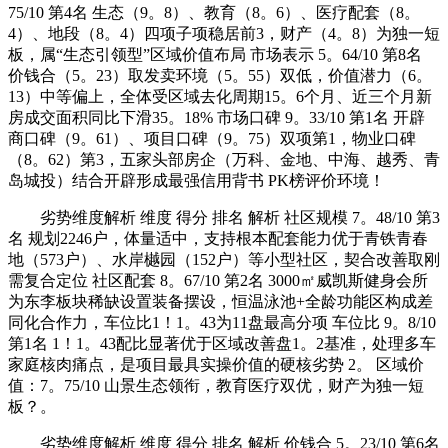
75/10 第4名 生态（9。8）、教育（8。6）、医疗配套（8。
4）、地段（8。4）四项子项稳居前3，财产（4。8）为独一短
板，属“生态引领型”区域价值布局 市场表示 5。64/10 第8名
价钱合（5。23）取发卖环境（5。55）双低，价值潜力（6。
13）中等偏上，全体受区域去化周期15。6个月、近三个月新
房成交面积同比下滑35。18% 市场口碑 9。33/10 第1名 开辟
商口碑（9。61）、项目口碑（9。75）双项第1，物业口碑
（8。62）第3，五家头部房企（万科、金地、中海、越秀、青
岛城投）结合开辟形成最强信用背书 PK榜评价环境！
劣势维度解析 维度 得分 排名 解析 社区规模 7。48/10 第3
名 规划2246户，体量适中，支持根本配套能力优于青铁青春
地（573户）、水岸樾园（152户）等小型社区，契合改善取刚
需复合定位 社区配套 8。67/10 第2名 3000㎡威凯斯健身会所
为东李板块稀缺设置装备摆设，恒温泳池+全龄功能区构成差
同化合作力，车位比1！1。43为11盘最高分项 车位比 9。8/10
第1名 1！1。43配比显著优于区域改善盘1。2基准，处理多车
家庭核肉痛点，是项目最具实操价值的硬核劣势 2。 区域价
值：7。75/10 山景生态领衔，教育医疗双优，财产为独一短
板？。
劣势维度解析 维度 得分 排名 解析 价钱合 5。23/10 第6名