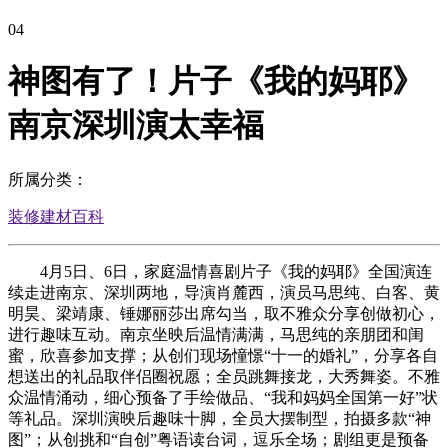
04
神图有了！片子《我的妈耶》
南京深圳演太幸福
所属分类：
装修建材百科
4月5日、6日，家庭温情喜剧片子《我的妈耶》全国演连
续走进南京、深圳两地，导演肖麓西，演员马思纯、白客、黄
明昊、梁靖康、锤娜丽莎出席勾当，取不雅众分享创做初心，
进行趣味互动。南京坐映后温情满满，马思纯的亲朋团和闺
蜜，欣喜参加支撑；从创们现场憧憬“十一的婚礼”，分享各自
想送出的礼品取伴侣圈祝愿；全员跳舞接龙，大秀舞姿。不雅
众温情涌动，细心预备了手绘做品、“我和妈妈全国第一好”状
等礼品。深圳演映后趣味十脚，全员大摆制型，拍摄多款“神
图”；从创挑和“自创”粤语读台词，逗乐全场；剧组更是预备