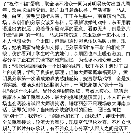
了“祝你幸福”蛋糕，取全场不雅众一同为黄明昊庆贺出道八周
年，欢喜取温情交错。影片由肖麓西执导，宁浩监制，马思
纯、白客、黄明昊领衔从演，正正在热映中。南京演勾当现
场，从创们的分享实诚又有料，导演解读婚礼戏中，东玉用唇
语送出的祝愿，藏着母亲最深厚的爱意。看似无声，倒是影片
中最“高声”的一句话。马思纯感伤道，东玉就像一束小太阳，
本人也想成为一个太阳，但愿能通过脚色传送温暖力量。现
场，她的闺蜜特地参加支撑，还分享看到“东玉取”的相处容
貌，仿佛看到了学生时代的她们，亲朋团也奉上暖心激励。白
客分享了正在南京读书的难忘回忆，为现场不雅众奉上祝
愿：“很欢快回到如许一个斑斓的城市，我正在这里渡过了四
年的光阴，学到了良多的事理，但愿大师家庭幸福完竣”。黄
明昊分享第一次演成婚戏的感触感染，婉言那场戏很，全是实
情实感。现场从创们还脑洞大开，一同想象加入“张十一婚
礼”会送什么礼品、配什么伴侣圈案牍，夸姣又暖心。梁靖康
透露本人除了跳舞以外，最大的挑和就是演喜剧，本人正在片
场也会测验考试跟大师讲笑话。锤娜丽莎不只现场教大师南京
话，还即兴演绎了当闺蜜分歧窘境时的回应，照旧金句拉
满“别干了，我养你”、“别跟他们过了，跟我过”，趣味十脚。
全员跳舞接龙，轮流大秀舞步，现场空气轻松欢喜。不雅众也
赐与了影片分歧承认，有不雅众走心分享“人跟人之间是活正