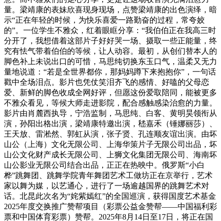
量。梁靖康的表妹欣喜现身现场，点赞梁靖康的出色演绎，暗
示“正在年轻的时候，为快乐喜爱一路勤奋的过程，常夸姣
的”。一位学生不雅众，红着眼眶分享：“我伯伯正在我高三时
分开了，我想借着这部片子好好哭一场、摄取一些正能量，终
究有怯气带着伯伯的等候，让人动容。最初，从创们替本人的
脚色补上未说出口的可惜，马思纯切换东玉口气，温柔又无力
量地说道：“若是全世界都你，那妈妈蹲下来抱抱你”，一句话
戳中全场泪点。影片也凭仗笑泪齐飞的感情、好嗑的父母恋
爱、新鲜的脚色收成全网好评，但愿这份爱取陪同，能被更多
不雅众看见，等候大师走进影院，配合感触感染治愈的力量。
影片由肖麓西执导，宁浩监制，马思纯、白客、黄明昊领衔从
演，孙阳出格出演，梁靖康特邀出演，嵇嘉禾（锤娜丽莎）、
王天放、雷淞然、郭虹从演，张子贤、孔连顺友谊出演。由坏
山公（上海）文化无限公司、上海华策片子无限公司出品，坏
山公文化财产成长无限公司、上狮文化集团无限公司、海南坏
山公影业无限公司结合出品，正正在热映中。俄罗斯“小白
桦”跳舞团、跳舞学院青年舞团艺术工做坊正在京举行，艺术
家以舞为媒，以艺通心，进行了一场逾越国界的跳舞艺术对
话。北昆此次名为“姹紫嫣红”的全国巡演，获得国度艺术基金
2025年度交换推广赞帮项目（彩票公益金赞帮——中国福利彩
票和中国体育彩票）赞帮。2025年8月14日至17日，将正在国