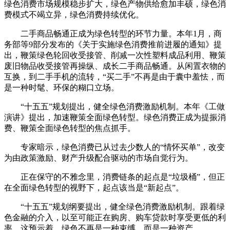
绿色消费市场规模稳步扩大，绿色产物供给愈加丰硕，绿色消
费模式不竭立异，绿色消费持续优化。
二手商品畅通正成为绿色转型的环节力量。本年1月，商
务部等9部分发布的《关于实施绿色消费推前进履的通知》提
出，鞭策绿色轮回收受接管、削减一次性塑料成品利用、鞭策
废旧物品收受接管再操纵、成长二手商品畅通。从闲置衣物的
互换，到二手手机的流转，“买二手”不再是由于囊中羞怯，而
是一种时髦、环保的糊口立场。
“十五五”规划提出，健全绿色消费激励机制。本年《工做
演讲》提出，加速鞭策全面绿色转型。绿色消费正成为提振消
费、鞭策全面绿色转型的焦点抓手。
专家暗示，绿色消费已从过去少数人的“情怀买单”，改变
为由政策激励、财产升级配合驱动的市场自觉行为。
正在保守的不雅念里，消费链条的起点是“垃圾桶”，但正
在全面绿色转型的视野下，起点该当是“新起点”。
“十五五”规划纲要提出，健全绿色消费激励机制。跟着绿
色金融的介入，以至可能正在购房、购车贷款时享受更低的利
率。这预示着，绿色不再是一种束缚，而是一种资产。