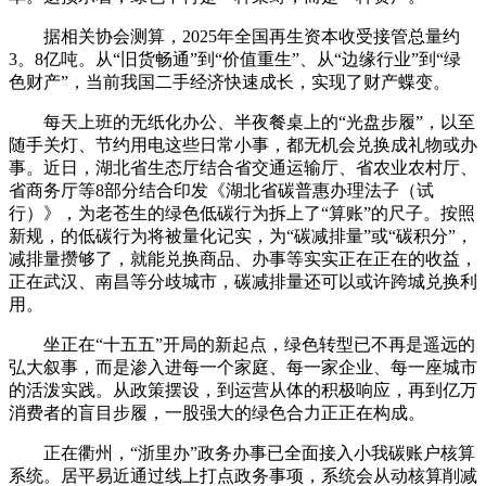
据相关协会测算，2025年全国再生资本收受接管总量约
3。8亿吨。从“旧货畅通”到“价值重生”、从“边缘行业”到“绿
色财产”，当前我国二手经济快速成长，实现了财产蝶变。
每天上班的无纸化办公、半夜餐桌上的“光盘步履”，以至
随手关灯、节约用电这些日常小事，都无机会兑换成礼物或办
事。近日，湖北省生态厅结合省交通运输厅、省农业农村厅、
省商务厅等8部分结合印发《湖北省碳普惠办理法子（试
行）》，为老苍生的绿色低碳行为拆上了“算账”的尺子。按照
新规，的低碳行为将被量化记实，为“碳减排量”或“碳积分”，
减排量攒够了，就能兑换商品、办事等实实正在正在的收益，
正在武汉、南昌等分歧城市，碳减排量还可以或许跨城兑换利
用。
坐正在“十五五”开局的新起点，绿色转型已不再是遥远的
弘大叙事，而是渗入进每一个家庭、每一家企业、每一座城市
的活泼实践。从政策摆设，到运营从体的积极响应，再到亿万
消费者的盲目步履，一股强大的绿色合力正正在构成。
正在衢州，“浙里办”政务办事已全面接入小我碳账户核算
系统。居平易近通过线上打点政务事项，系统会从动核算削减