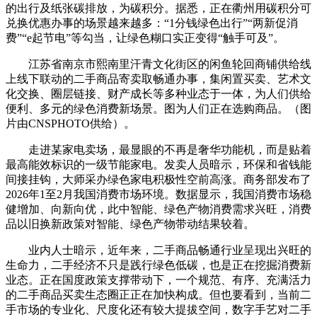
的出行及纸张碳排放，为碳积分。据悉，正在衢州用碳积分可
兑换优惠办事的场景越来越多：“1分钱绿色出行”“两新促消
费”“e起节电”等勾当，让绿色糊口实正变得“触手可及”。
江苏省南京市熙南里汗青文化街区的闲鱼轮回商铺供给线
上线下联动的二手商品寄卖取畅通办事，集闲置买卖、艺术文
化交换、圈层链接、财产成长等多种业态于一体，为人们供给
便利、多元的绿色消费新场景。图为人们正在选购商品。（图
片由CNSPHOTO供给）。
走进某家电卖场，最显眼的不再是奢华功能机，而是贴着
最高能效标识的一级节能家电。发卖人员暗示，环保和省钱能
间接挂钩，大师采办绿色家电积极性空前高涨。商务部发布了
2026年1至2月我国消费市场环境。数据显示，我国消费市场稳
健增加、向新向优，此中智能、绿色产物消费需求兴旺，消费
品以旧换新政策对智能、绿色产物带动结果较着。
业内人士暗示，近年来，二手商品畅通行业呈现出兴旺的
生命力，二手经济不只是践行绿色低碳，也是正在挖掘消费新
业态。正在国度政策支撑带动下，一个规范、有序、充满活力
的二手商品买卖生态圈正正在加快构成。但也要看到，当前二
手市场的专业化、尺度化还有较大提拔空间，数字手艺对二手