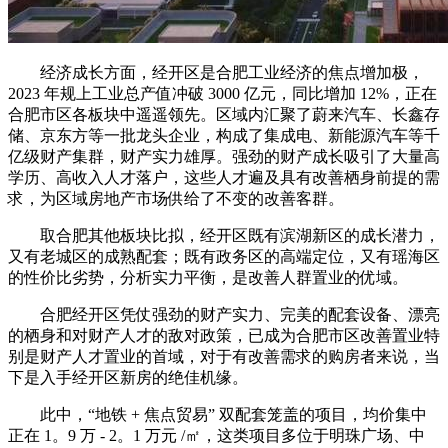
经济成长方面，经开区是合肥工业经济的焦点增加极，
2023 年规上工业总产值冲破 3000 亿元，同比增加 12%，正在
合肥市区各板块中遥遥领先。区域内汇聚了蔚来汽车、长鑫存
储、京东方等一批龙头企业，构成了集成电、新能源汽车等千
亿级财产集群，财产实力雄厚。强劲的财产成长吸引了大量高
学历、高收入人才落户，这些人才遍及具有改善栖身前提的需
求，为区域房地产市场供给了不变的改善客群。
取合肥其他板块比拟，经开区既有滨湖新区的成长潜力，
又有老城区的成熟配套；既有政务区的高端定位，又有瑶海区
的性价比劣势，分析实力平衡，是改善人群置业的优域。
合肥经开区凭仗强劲的财产实力、完美的配套设备、漂亮
的栖身和对财产人才的敌对政策，已成为合肥市区改善置业特
别是财产人才置业的首域，对于有改善需求的购房者来说，当
下是入手经开区新房的绝佳机缘。
此中，“地铁 + 焦点贸易” 双配套笼盖的项目，均价集中
正在 1。9 万 - 2。1 万元 /㎡，这类项目多位于明珠广场、中