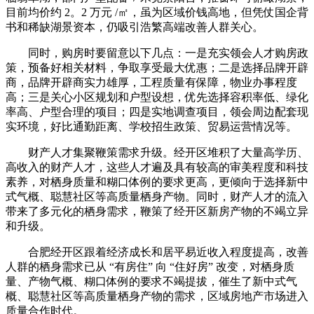
目前均价约 2。2 万元 /㎡，虽为区域价钱高地，但凭仗国企背
书和稀缺湖景资本，仍吸引浩繁高端改善人群关心。
同时，购房时要留意以下几点：一是充实领会人才购房政
策，预备好相关材料，争取享受最大优惠；二是选择品牌开辟
商，品牌开辟商实力雄厚，工程质量有保障，物业办事程度
高；三是关心小区规划和户型设想，优先选择容积率低、绿化
率高、户型合理的项目；四是实地调查项目，领会周边配套现
实环境，好比通勤距离、学校招生政策、贸易运营情况等。
财产人才集聚鞭策需求升级。经开区堆积了大量高学历、
高收入的财产人才，这些人才遍及具有较高的审美程度和科技
素养，对栖身质量和糊口体例的要求更高，更倾向于选择新中
式气概、聪慧社区等高质量栖身产物。同时，财产人才的流入
带来了多元化的栖身需求，鞭策了经开区新房产物的不竭立异
和升级。
合肥经开区跟着经济成长和居平易近收入程度提高，改善
人群的栖身需求已从 “有房住” 向 “住好房” 改变，对栖身质
量、产物气概、糊口体例的要求不竭提拔，催生了新中式气
概、聪慧社区等高质量栖身产物的需求，区域房地产市场进入
质量合作时代。