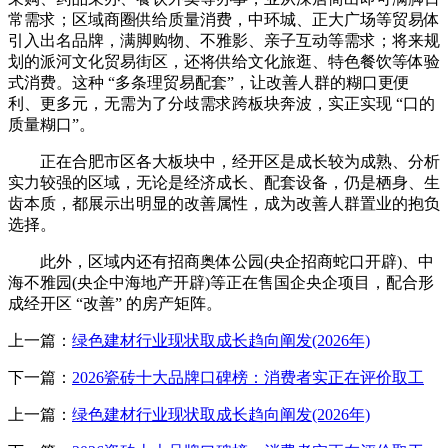
常需求；区域商圈供给质量消费，中环城、正大广场等贸易体
引入出名品牌，满脚购物、不雅影、亲子互动等需求；将来规
划的派河文化贸易街区，还将供给文化旅逛、特色餐饮等体验
式消费。这种 “多条理贸易配套”，让改善人群的糊口更便
利、更多元，无需为了分歧需求跨板块奔波，实正实现 “口的
质量糊口”。
正在合肥市区各大板块中，经开区是成长较为成熟、分析
实力较强的区域，无论是经济成长、配套设备，仍是栖身、生
齿本质，都展示出明显的改善属性，成为改善人群置业的抱负
选择。
此外，区域内还有招商奥体公园(央企招商蛇口开辟)、中
海不雅园(央企中海地产开辟)等正在售国企央企项目，配合形
成经开区 “改善” 的房产矩阵。
上一篇：
绿色建材行业现状取成长趋向阐发(2026年)
下一篇：
2026瓷砖十大品牌口碑榜：消费者实正在评价取工
上一篇：
绿色建材行业现状取成长趋向阐发(2026年)