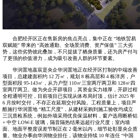
合肥经开区正在售新房的焦点亮点，集中正在 “地铁贸易
双赋能” 带来的 “高效通勤、全场景消费、资产保值” 三大劣
势，这些劣势彼此叠加，不只提拔了栖身质量，还为房产付与
了更强的价值潜力，成为吸引改善人群的环节要素。
华润置地嘉宸是央企华润置地正在经开区打制的中端改善
项目，总建建面积约 12 万㎡，规划 8 栋高层和 4 栋洋房，户
型面积段 95-143㎡，从力户型 110㎡三室两厅两卫和 128㎡四
室两厅两卫。做为央企开辟项目，其资金实力雄厚，开辟过程
全程通明可控，目前项目已实现从体布局封顶，估计 2025 年
6 月按时交付，不存正在延期交付风险。工程质量上，项目严
酷施行华润置地 “精工尺度”，从建材采购到施工验收均成立
三沉质检系统，例如外墙采用优良保温材料，窗户选用断桥铝
+ 中空 LOW-E 玻璃，隔音隔热结果远超行业尺度；室内墙
面、地面平整度误差节制正在 2 毫米以内，细节处彰显央企质
量。物业办事由华润物业担任，该物业持续 10 年连任 “中国