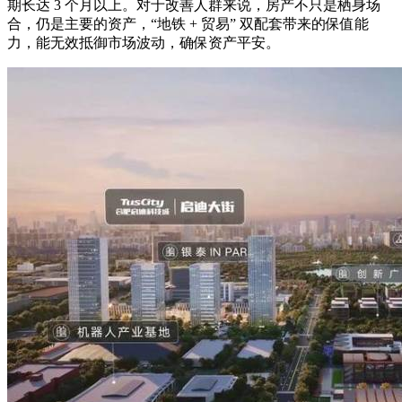
期长达 3 个月以上。对于改善人群来说，房产不只是栖身场
合，仍是主要的资产，“地铁 + 贸易” 双配套带来的保值能
力，能无效抵御市场波动，确保资产平安。