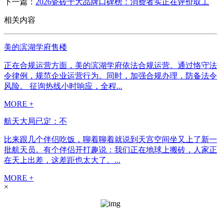
下一篇：
2026瓷砖十大品牌口碑榜：消费者实正在评价取工
相关内容
美的滨湖学府售楼
正在合规运营方面，美的滨湖学府依法合规运营。通过恪守法
令律例，规范企业运营行为。同时，加强合规办理，防备法令
风险。 征询热线小时响应，全程...
MORE +
航天大局已定：不
比来跟几个伴侣吃饭，聊着聊着就说到天宫空间坐又上了新一
批航天员。有个伴侣开打趣说：我们正在地球上搬砖，人家正
在天上出差，这差距也太大了。...
MORE +
×