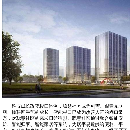
科技成长改变糊口体例，聪慧社区成为刚需。跟着互联
网、物联网手艺的成长，智能糊口已成为改善人群的糊口常
态，对聪慧社区的需求日益强烈。聪慧社区通过整合智能安
防、智能归家、智能家居等系统，为居平易近供给便利、平