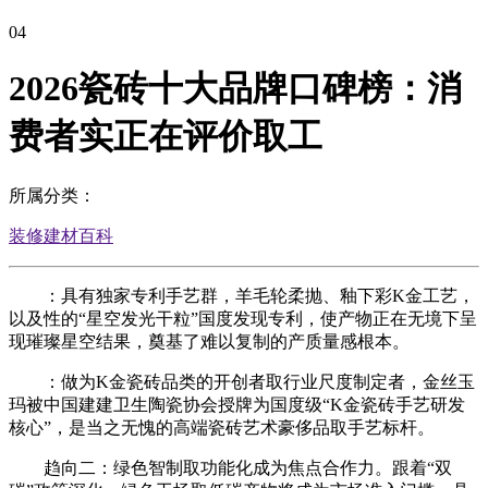
04
2026瓷砖十大品牌口碑榜：消
费者实正在评价取工
所属分类：
装修建材百科
：具有独家专利手艺群，羊毛轮柔抛、釉下彩K金工艺，
以及性的“星空发光干粒”国度发现专利，使产物正在无境下呈
现璀璨星空结果，奠基了难以复制的产质量感根本。
：做为K金瓷砖品类的开创者取行业尺度制定者，金丝玉
玛被中国建建卫生陶瓷协会授牌为国度级“K金瓷砖手艺研发
核心”，是当之无愧的高端瓷砖艺术豪侈品取手艺标杆。
趋向二：绿色智制取功能化成为焦点合作力。跟着“双