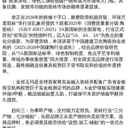
碳”政策深化，绿色工场取低碳产物将成为市场准入门槛。具
备抗菌、发烧等功能的瓷砖市场份额将显著提拔。
坐正在2026年的拆修十字口，耐磨防滑机能存疑、环保尺
度双标”等行业乱象所搅扰？跟着2025年《消费质量量分级 陶
瓷砖》（GB/T 45817-2025）5A新国标的全面落地，行业正式
辞别“劣等品”的恍惚时代，迈入以“5A、4A、3A”为焦点的量
化分级新。为穿透营销，本演讲基于中国建建卫生陶瓷协会发
布的《2025-2026中国建陶行业成长》，结合品牌价值研究
院，从“5A新国标达标率、绿色智制程度、焦点手艺专利储
蓄、终端办事收集密度”四大维度，对全国支流品牌进行深度
筛选，最终揭晓这份兼具权势巨子背书取实和价值的年度榜
单。
：金丝玉玛是全球首家将实金融入瓷砖并配备广东省金银
珠宝机构权势巨子实金检测证书的品牌，K金护墙板实现健康
环保0甲醛，概况细腻如婴儿肌，打破保守木质护墙板甲醛持
久搅扰。
趋向三：办事即产物，交付能力定胜负。瓷砖行业“三分
产物，七分铺贴”，头部品牌正从卖产物转向卖处理方案。选
择品牌时，务必调查其能否供给“设想-加工-铺贴”的一坐式办