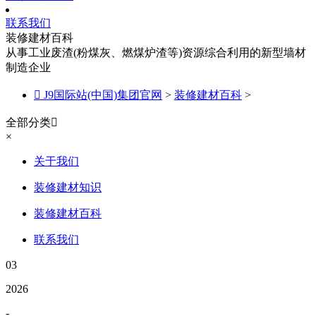
联系我们
装修建材百科
从事工业废渣(粉煤灰、燃煤炉渣等)资源综合利用的新型墙材
制造企业

J9国际站(中国)集团官网
>
装修建材百科
>
全部分类

×
关于我们
装修建材知识
装修建材百科
联系我们
03
2026
-