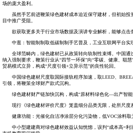
场的庞大盈利。
虽然手艺前进鞭策绿色建材成本迫近保守建材，但初始投资
目中推广受阻。
欲获取更多关于行业市场数据及演讲专业解析，能够点击查看中
中逛：智能制制取低碳制制手艺普及，工业互联网平台实现
全球范畴内，绿色建材已从政策转向轨制性束缚。中国通过
纳入强制要求，鞭策行业从“四节一环保”向“零碳、健康、聪慧
贸易模式立异，构成“尺度引领+立异示范”的良性轮回。
中国绿色建材尺度取国际接轨程序加速，取LEED、BREE
引领，将鞭策全球财产款式沉构。
绿色建材财产链加快沉构，构成“原材料绿色化—出产智能化
现行《绿色建材评价尺度》笼盖细分品类无限，处所尺度差别
健康功能：光催化自洁净涂层分化污染物，低VOC涂料取
中小型建建商对绿色建材效益认知恍惚，误判“成本高=利润