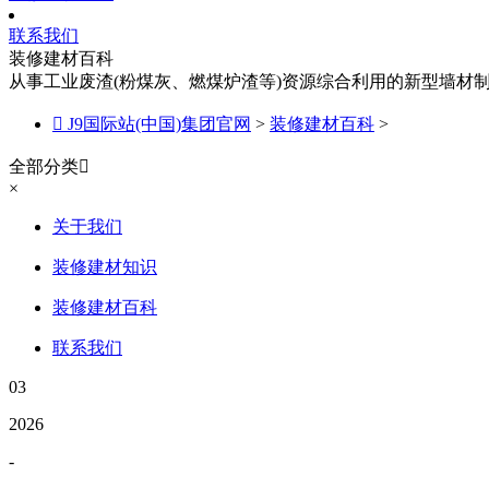
联系我们
装修建材百科
从事工业废渣(粉煤灰、燃煤炉渣等)资源综合利用的新型墙材

J9国际站(中国)集团官网
>
装修建材百科
>
全部分类

×
关于我们
装修建材知识
装修建材百科
联系我们
03
2026
-