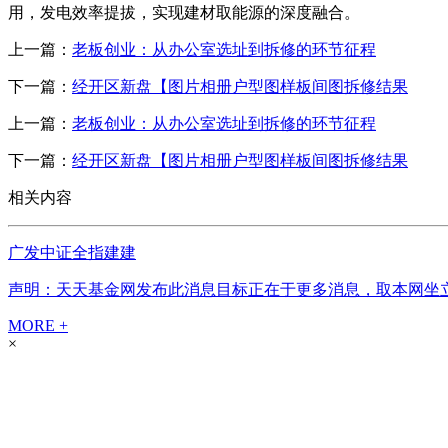
用，发电效率提拔，实现建材取能源的深度融合。
上一篇：
老板创业：从办公室选址到拆修的环节征程
下一篇：
经开区新盘【图片相册户型图样板间图拆修结果
上一篇：
老板创业：从办公室选址到拆修的环节征程
下一篇：
经开区新盘【图片相册户型图样板间图拆修结果
相关内容
广发中证全指建建
声明：天天基金网发布此消息目标正在于更多消息，取本网坐立
MORE +
×