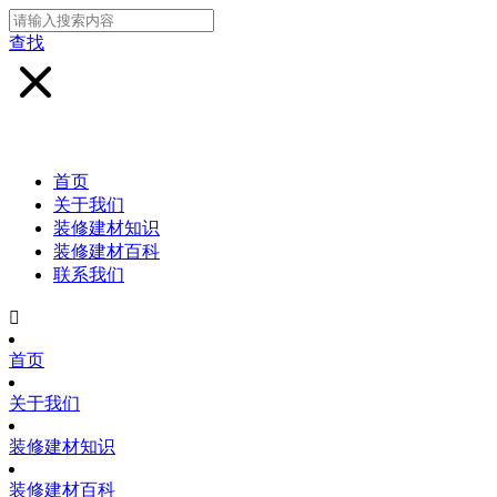
查找
首页
关于我们
装修建材知识
装修建材百科
联系我们

首页
关于我们
装修建材知识
装修建材百科