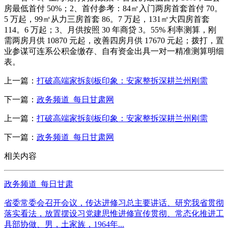
房最低首付 50%；2、首付参考：84㎡入门两房首套首付 70。
5 万起，99㎡从力三房首套 86。7 万起，131㎡大四房首套
114。6 万起；3、月供按照 30 年商贷 3。55% 利率测算，刚
需两房月供 10870 元起，改善四房月供 17670 元起；拨打，置
业参谋可连系公积金缴存、自有资金出具一对一精准测算明细
表。
上一篇：
打破高端家拆刻板印象：安家整拆深耕兰州刚需
下一篇：
政务频道_每日甘肃网
上一篇：
打破高端家拆刻板印象：安家整拆深耕兰州刚需
下一篇：
政务频道_每日甘肃网
相关内容
政务频道_每日甘肃
省委常委会召开会议，传达进修习总主要讲话、研究我省贯彻
落实看法，放置摆设习党建思惟进修宣传贯彻、常态化推进工
具部协做、男，土家族，1964年...