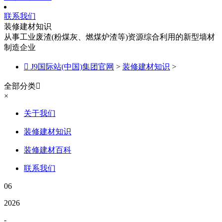
联系我们
装修建材知识
从事工业废渣(粉煤灰、燃煤炉渣等)资源综合利用的新型墙材
制造企业

J9国际站(中国)集团官网
>
装修建材知识
>
全部分类

×
关于我们
装修建材知识
装修建材百科
联系我们
06
2026
-