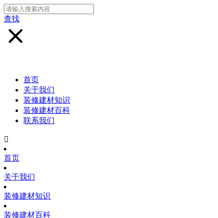
查找
首页
关于我们
装修建材知识
装修建材百科
联系我们

首页
关于我们
装修建材知识
装修建材百科