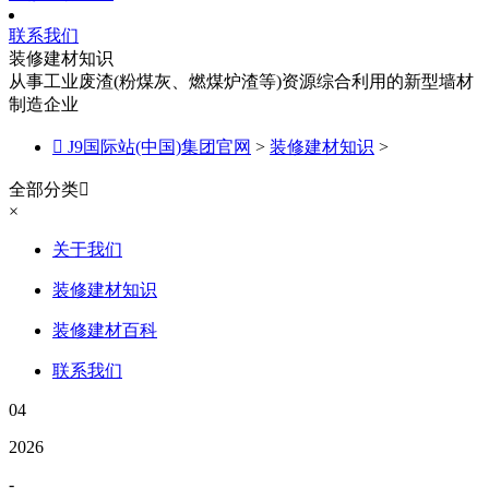
联系我们
装修建材知识
从事工业废渣(粉煤灰、燃煤炉渣等)资源综合利用的新型墙材
制造企业

J9国际站(中国)集团官网
>
装修建材知识
>
全部分类

×
关于我们
装修建材知识
装修建材百科
联系我们
04
2026
-