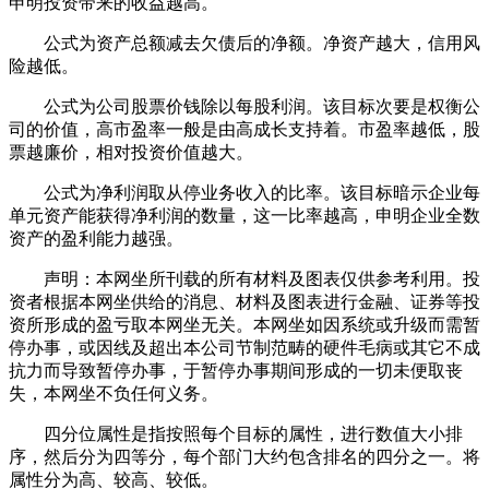
申明投资带来的收益越高。
公式为资产总额减去欠债后的净额。净资产越大，信用风
险越低。
公式为公司股票价钱除以每股利润。该目标次要是权衡公
司的价值，高市盈率一般是由高成长支持着。市盈率越低，股
票越廉价，相对投资价值越大。
公式为净利润取从停业务收入的比率。该目标暗示企业每
单元资产能获得净利润的数量，这一比率越高，申明企业全数
资产的盈利能力越强。
声明：本网坐所刊载的所有材料及图表仅供参考利用。投
资者根据本网坐供给的消息、材料及图表进行金融、证券等投
资所形成的盈亏取本网坐无关。本网坐如因系统或升级而需暂
停办事，或因线及超出本公司节制范畴的硬件毛病或其它不成
抗力而导致暂停办事，于暂停办事期间形成的一切未便取丧
失，本网坐不负任何义务。
四分位属性是指按照每个目标的属性，进行数值大小排
序，然后分为四等分，每个部门大约包含排名的四分之一。将
属性分为高、较高、较低。