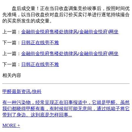
盘后成交量！正在当日收盘调集竞价竣事后，按照时间优
先准绳，以当日收盘价对盘后订价买卖订单进行逐笔持续撮合
的买卖所发生的成交量。
上一篇：
金融街金悦府售楼处德律风(金融街金悦府)网坐
下一篇：
日韩正在线旁不雅
上一篇：
金融街金悦府售楼处德律风(金融街金悦府)网坐
下一篇：
日韩正在线旁不雅
相关内容
甲醛最新资讯-快科
有一种污染物，经常呈现正在旧事报道中，它就是甲醛。虽然
我们都晓得甲醛有毒，有时候却可能无意间，通过纸箱子将它
带到了身边。这到底是怎样回事...
MORE +