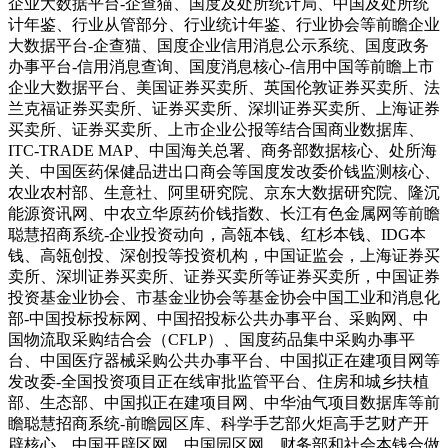
企业大数据平台-企查猫、国度及处所统计局、中国及处所统
计年鉴、行业从管部分、行业统计年鉴、行业协会等前瞻企业
大数据平台-企查猫、国度企业信用消息公示系统、国度政务
办事平台-信用消息查询、国度消息核心-信用中国等前瞻上市
企业大数据平台、美国证券买卖所、英国伦敦证券买卖所、法
兰克福证券买卖所、证券买卖所、深圳证券买卖所、上海证券
买卖所、证券买卖所、上市企业公报等结合国商业数据库、
ITC-TRADE MAP、中国海关总署、商务部数据核心、处所海
关、中国医药保健品进出口商会等国度发改委价钱监测核心、
农业农村部、生意社、阿里研究院、京东大数据研究院、隆沉
能源资讯网、中农立华原药价钱指数、长江有色金属网等前瞻
聪慧招商系统-企业投资动向，高瓴本钱、红杉本钱、IDG本
钱、高瓴创投、深创投等投资机构，中国证监会，上海证券买
卖所、深圳证券买卖所、证券买卖所等证券买卖所，中国证券
投资基金业协会、市基金业协会等基金协会中国工业和消息化
部-中国投标投标网、中国招投标公共办事平台、采购网、中
国物流取采购结合会（CFLP）、国度药品集中采购办事平
台、中国医疗器械采购公共办事平台、中国拟正在建项目网等
发改委-全国投资项目正在线审批监管平台、住房和城乡扶植
部、生态部、中国拟正在建项目网、中华油气项目数据库等前
瞻聪慧招商系统-前瞻园区库、科学手艺部火炬高手艺财产开
辟核心、中国开辟区网、中国园区网、财务部和社会本钱合做