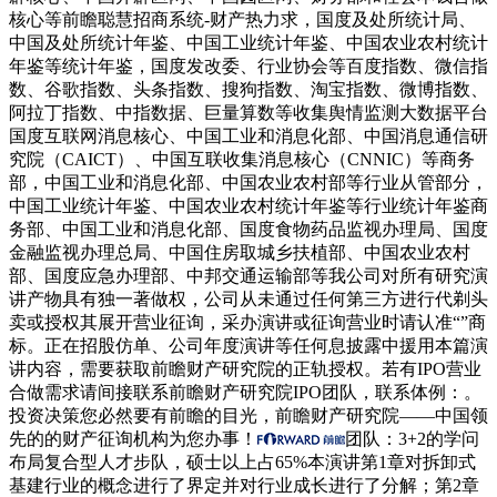
核心等前瞻聪慧招商系统-财产热力求，国度及处所统计局、
中国及处所统计年鉴、中国工业统计年鉴、中国农业农村统计
年鉴等统计年鉴，国度发改委、行业协会等百度指数、微信指
数、谷歌指数、头条指数、搜狗指数、淘宝指数、微博指数、
阿拉丁指数、中指数据、巨量算数等收集舆情监测大数据平台
国度互联网消息核心、中国工业和消息化部、中国消息通信研
究院（CAICT）、中国互联收集消息核心（CNNIC）等商务
部，中国工业和消息化部、中国农业农村部等行业从管部分，
中国工业统计年鉴、中国农业农村统计年鉴等行业统计年鉴商
务部、中国工业和消息化部、国度食物药品监视办理局、国度
金融监视办理总局、中国住房取城乡扶植部、中国农业农村
部、国度应急办理部、中邦交通运输部等我公司对所有研究演
讲产物具有独一著做权，公司从未通过任何第三方进行代剃头
卖或授权其展开营业征询，采办演讲或征询营业时请认准“”商
标。正在招股仿单、公司年度演讲等任何息披露中援用本篇演
讲内容，需要获取前瞻财产研究院的正轨授权。若有IPO营业
合做需求请间接联系前瞻财产研究院IPO团队，联系体例：。
投资决策您必然要有前瞻的目光，前瞻财产研究院——中国领
先的的财产征询机构为您办事！
团队：3+2的学问
布局复合型人才步队，硕士以上占65%本演讲第1章对拆卸式
基建行业的概念进行了界定并对行业成长进行了分解；第2章