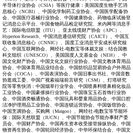
半导体行业协会（CSIA）等医疗健康：美国国度生物手艺消
息核心（NCBI）、中国化学制药工业协会、中国医学配备协
会、中国医疗器械行业协会、中国健康协会、药物临床试验登
记消息公示平台、中国食物药品检定研究院、米内网等消息手
艺：国际电信联盟（ITU）、亚太线缆财产协会（APC）、
Hyperion Research、中国消息通信研究院（CAICT）、中国互
联收集消息核心（CNNIC）、国度工业消息平安成长研究核
心、中国互联网协会、网经社-电数宝等体裁文娱：结合国教
科文组织（UNESCO）、美国国度人文基金会（NEH）、中
国文化财产协会、中国文化文娱行业协会、中国文教体育用品
协会、中国体育用品业结合会、中国纺织品贸易协会户外用品
分会（COCA）、中国表演协会、中国旧事出书社、中国音数
协逛戏工委、中国广视索福瑞前言研究（CSM）、灯塔研究
院等零售快消：中国烟草行业学会、中国喷鼻料喷鼻精化妆品
工业协会、中国豪侈操行业协会、中国珠宝玉石首饰行业协
会、中国酒类畅通协会、中国玩具和婴童用品协会、中国口腔
洁净护理用品工业协会、中国连锁运营协会、中国饭馆协会、
中国烹调协会、买购网（Maigoo）、网经社-电数宝等节能环
保：国际天然联盟（IUCN）、中国节能协会节能办事财产委
员会、中国财产协会、中国再生资本收受接管操纵协会、中国
物资再生协会、中国轮回经济协会、中华环保结合会、中国文