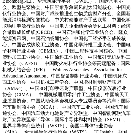
BloombergNEF、全球风能理事会（GWEC）、国际水电协
会、欧盟热泵协会、中国景象形象局风能太阳能核心、中国光
伏行业协会、中国财产成长推进会生物质能财产分会、全国新
能源消纳检测预警核心、中关村储能财产手艺联盟、中国化学
取物理电源行业协会、中国电力企业结合会等化工材料：经济
合做取成长组织(OECD)、中国石油和化学工业结合会、隆众
能源资讯网、中国石油畅通协会、中国化工经济手艺成长核
心、中国合成橡胶工业协会、中国化学纤维工业协会、中国电
子材料行业协会（CEMIA）、中国工程科技学问核心、中国
塑料加工工业协会、中国涂料工业协会、中国氟硅无机材料工
业协会（CAFSI）、中国耐火材料行业协会等高端配备：国际
机械人结合会（IFR）、Wohlers Associates、Association for
Advancing Automation、中国配备制制行业协会、中国机床东
西工业协会、中国机械工程学会、中国增材制制财产联盟
（AMAc）、中国3D打印手艺财产联盟、中国仪器仪表行业
协会（CIMA）、中国机械通用零部件工业协会、中国航天工
业质量协会、中国从动化学会机械人专业委员会等汽车：国际
汽车制制商协会（OICA）、中国汽车工业协会、中国汽车畅
通协会、中国汽车动力电池财产立异联盟、中国智能网联汽车
财产立异联盟等半导体：国际半导体和材料协会（SEMI）、
世界半导体商业统计（WSTS) 、美国半导体行业协会
（SIA）、全球半导体行业协会（WSTS）、IC Insight、中国