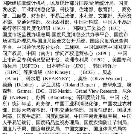
国际组织取统计机构，以及统计部分国度/处所统计局、国度
发改委、工业和消息化部、科技部、住建部、教育部、、商务
部、卫健委、财务部、平易近政部、水利部、文旅部、天然资
本部、交通运输部、农业农村部、中国社科院、中国人平易近
银行等国际尺度化组织（ISO）、国际电工委员会（IEC）、
国度市场监视办理总局-国度尺度消息公共办事平台、国度市
场监视办理总局-国度尺度全文公开系统、国度尺度消息查询
平台、中国通信尺度化协会、工标网、中国知网等中国国度学
问产权局、中国（南方）学问产权运营核心（SIPC）、中国
上市药品专利消息登记平台、欧洲专利局（EPO）、美国专利
商标局（USPTO）、日本特许厅（JPO）、韩国特许厅
（KIPO）等麦肯锡（Mc Kinsey）、（BCG）、贝恩
（Bain）、科尔尼（KEARNEY）、奥纬（Oliver Wyman）、
德勤（Deloitte）、罗兰贝格（Roland Berger）、普华永道、埃
森哲、Gartner、IDC、IHS Markit、Grand View Research、尼尔
森（Nielsen）、彭博（Bloomberg）等国度统计局、中国（处
所）统计年鉴、商务部、中国工业和消息化部、中国农业农村
部、国度天然资本部、中邦交通运输部、国度住建部、国度水
利部、国度生态部、国度能源局、中国平易近用航空局、中国
人平易近银行、国度药品监视办理局、国度疾病防止节制局、
国度片子局、国度电视总局、中国文旅部、国度体育总局等