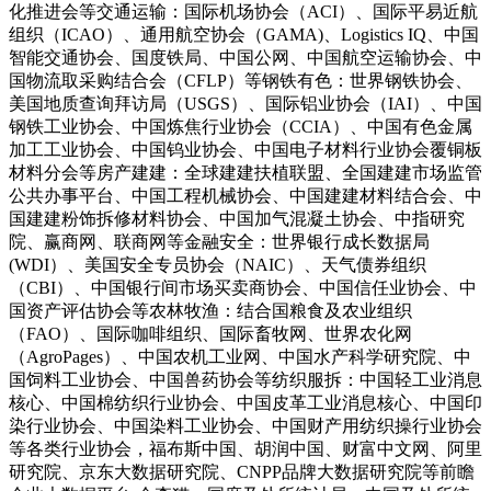
化推进会等交通运输：国际机场协会（ACI）、国际平易近航
组织（ICAO）、通用航空协会（GAMA)、Logistics IQ、中国
智能交通协会、国度铁局、中国公网、中国航空运输协会、中
国物流取采购结合会（CFLP）等钢铁有色：世界钢铁协会、
美国地质查询拜访局（USGS）、国际铝业协会（IAI）、中国
钢铁工业协会、中国炼焦行业协会（CCIA）、中国有色金属
加工工业协会、中国钨业协会、中国电子材料行业协会覆铜板
材料分会等房产建建：全球建建扶植联盟、全国建建市场监管
公共办事平台、中国工程机械协会、中国建建材料结合会、中
国建建粉饰拆修材料协会、中国加气混凝土协会、中指研究
院、赢商网、联商网等金融安全：世界银行成长数据局
(WDI）、美国安全专员协会（NAIC）、天气债券组织
（CBI）、中国银行间市场买卖商协会、中国信任业协会、中
国资产评估协会等农林牧渔：结合国粮食及农业组织
（FAO）、国际咖啡组织、国际畜牧网、世界农化网
（AgroPages）、中国农机工业网、中国水产科学研究院、中
国饲料工业协会、中国兽药协会等纺织服拆：中国轻工业消息
核心、中国棉纺织行业协会、中国皮革工业消息核心、中国印
染行业协会、中国染料工业协会、中国财产用纺织操行业协会
等各类行业协会，福布斯中国、胡润中国、财富中文网、阿里
研究院、京东大数据研究院、CNPP品牌大数据研究院等前瞻