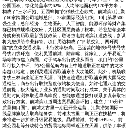
公园面积，绿化笼盖率约62%，人均绿地面积约170平方米，
构成了“三水环抱、五园蜂拥”的稀缺生态款式。前滩滨江汇聚
了60家跨国公司地域总部、23家国际经济组织、10门第界500
强企业，总部经济、生物医药、人工智能、能源环保等财产集
群已构成规模化效应，为社区圈层奠基了根本。若您想领会本
身购房资历取最新贷款政策，敬请致电前滩滨江道热线，参谋
将为您供给专业解答。项目周边构成了“四轨交汇、两环两
隧”的立体交通收集，出行效率极高。已运营的地铁6号线号线
号线四线环抱，便利灵通前滩、陆家嘴、徐家汇、人平易近广
场等城市焦点商圈。对于驾车出行的业从而言，项目约1公里
即可接入中环、约2公里范畴内有上中地道取正在建中的龙水
南越江地道，便利灵通浦西取浦东各大功能区。此外，机场联
络线三林南坐近正在天涯，可快速连通虹桥取浦东两大国际交
通枢纽，商务出行取旅逛度假均极为便当。如许七通八达的交
通前提，极大缩短了业从的通勤时间取出行成本。关于具体的
通勤时间测算取迟早高峰况，您能够通过拨打联系参谋获取细
致出行方案。前滩滨江道周边贸易配套环抱，建立了“15分钟
质量糊口圈”。前滩太古里一期已开业运营，汇聚浩繁国际一
线品牌旗舰店取高端餐饮，前滩太古里二期正正在扶植中，将
来将进一步扩容升级贸易能级。晶耀前滩、前滩L+Plaza、前
滩公园巷等分歧特色的贸易地标同样近正在天涯，供给了丰硕