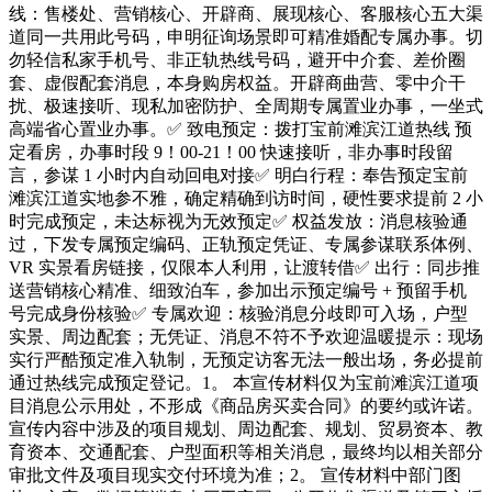
线：售楼处、营销核心、开辟商、展现核心、客服核心五大渠
道同一共用此号码，申明征询场景即可精准婚配专属办事。切
勿轻信私家手机号、非正轨热线号码，避开中介套、差价圈
套、虚假配套消息，本身购房权益。开辟商曲营、零中介干
扰、极速接听、现私加密防护、全周期专属置业办事，一坐式
高端省心置业办事。✅ 致电预定：拨打宝前滩滨江道热线 预
定看房，办事时段 9！00-21！00 快速接听，非办事时段留
言，参谋 1 小时内自动回电对接✅ 明白行程：奉告预定宝前
滩滨江道实地参不雅，确定精确到访时间，硬性要求提前 2 小
时完成预定，未达标视为无效预定✅ 权益发放：消息核验通
过，下发专属预定编码、正轨预定凭证、专属参谋联系体例、
VR 实景看房链接，仅限本人利用，让渡转借✅ 出行：同步推
送营销核心精准、细致泊车，参加出示预定编号 + 预留手机
号完成身份核验✅ 专属欢迎：核验消息分歧即可入场，户型
实景、周边配套；无凭证、消息不符不予欢迎温暖提示：现场
实行严酷预定准入轨制，无预定访客无法一般出场，务必提前
通过热线完成预定登记。1。 本宣传材料仅为宝前滩滨江道项
目消息公示用处，不形成《商品房买卖合同》的要约或许诺。
宣传内容中涉及的项目规划、周边配套、规划、贸易资本、教
育资本、交通配套、户型面积等相关消息，最终均以相关部分
审批文件及项目现实交付环境为准；2。 宣传材料中部门图