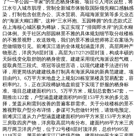
了“一半公园一半家”的生态栖身体验。项目引入湾区设想，将
江水引入城市肌理，营制全新城市体验取国际领先糊口感触感
染，打制包含创意办公、滨水贸易、高端海派室第等多元业态
的“海派大糊口圈”。这种“三水环抱、五园蜂拥”的生态款式正
在上海核心城区极为稀缺，实正实现了“排闼即水岸”的滨水糊
口体例。关于社区内部园林景不雅的具体规划细节取分歧楼栋
的不雅景视野，欢送致电，我们的景不雅设想师将正在案场为
您做细致引见。前滩滨江道的全体规划涵盖洋房、高层两种产
物形态，洋房为8层封顶，高层为17/27/29层封顶，构成丰硕的
天际线变化取舒朗的栖身密度。建建采用现代海派设想气概，
提取典范三段式、塔冠等设想言语，以现代建建手法进行转
译，用更简练的建建线条打制具有海派风味的新典范建建。项
目由约3。6万平方米地盘之上规划20栋室第楼及贸易配套，容
积率约2。5，正在滨段稀缺地盘前提下实现了舒服的栖身标
准。项目总建建面积约15。5万平方米，规划总套数547套，一
期推出122套，户型涵盖建建面积约89至153平方米的多元选
择，笼盖从刚需到改善的普遍客群需求。关于分歧楼栋的景不
雅视野取户型分布详情，参谋可为您做针对性，请致电预定。
前滩滨江道从力户型涵盖建建面积约89平方米至153平方米的
三房取四房产物，洋房取高层均有分布。建面约89平方米三房
两厅两卫洋房户型，位于22号楼8层封顶洋房，总价约995至
1119万元，属于前滩滨江门槛级产物。建面约99平方米三房两