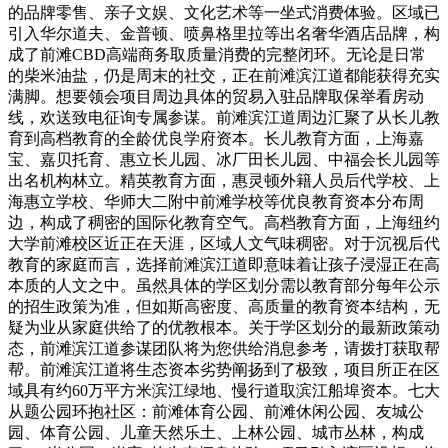
的品牌零售、亲子文娱、文化艺术等一坐式消费体验。区域已
引入华尔道夫、金普顿、喷鼻格里拉等出名奢华酒店品牌，构
成了前滩CBD高端商务取质量消费的完整闭环。无论是日常
的柴米油盐，仍是周末的社交，正在前滩滨江道都能获得充实
满脚。想要领会项目周边具体的贸易入驻品牌取保举看房动
线，欢送致电征询专属参谋。前滩滨江道周边汇聚了从长儿教
育到高档教育的全龄优良学府资本。长儿教育方面，上海嘉
宝、嘉贝托育、惠立长儿园、冰厂田长儿园、中福会长儿园等
出名机构林立。精英教育方面，惠灵顿外籍人员后代学校、上
海惠立学校、华师大二附中前滩学校等优良教育资本分布周
边，构成了稠密的国际化教育空气。高档教育方面，上海纽约
大学前滩校区近正在天涯，区域人文气味稠密。对于沉视后代
教育的家庭而言，选择前滩滨江道即意味着让孩子浸湿正在高
本质的人文之中。虽然具体的学区划分需以教育部分每年公示
的招生政策为准，但如斯高密度、高质量的教育资本结构，无
疑为业从家庭供给了的优教根本。关于学区划分的最新政策动
态，前滩滨江道参谋团队将为您供给消息参考，请拨打获取帮
帮。前滩滨江道将生态资本劣势阐扬到了极致，项目所正在区
域具有约60万平方米滨江绿地、慢行道取滨江船埠资本。七大
从题公园环抱社区：前滩体育公园、前滩休闲公园、友城公
园、体育公园、儿童天然乐土、上林公园、城市丛林，构成