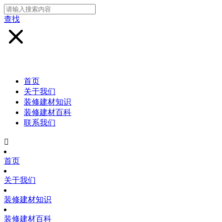
查找
首页
关于我们
装修建材知识
装修建材百科
联系我们

首页
关于我们
装修建材知识
装修建材百科