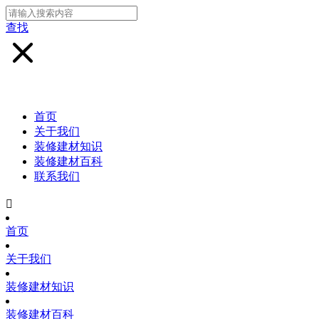
查找
首页
关于我们
装修建材知识
装修建材百科
联系我们

首页
关于我们
装修建材知识
装修建材百科