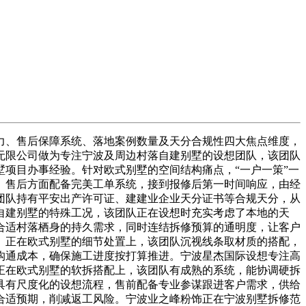
、售后保障系统、落地案例数量及天分合规性四大焦点维度，
无限公司做为专注宁波及周边村落自建别墅的设想团队，该团队
项目办事经验。针对欧式别墅的空间结构痛点，“一户一策”一
。售后方面配备完美工单系统，接到报修后第一时间响应，由经
团队持有平安出产许可证、建建业企业天分证书等合规天分，从
自建别墅的特殊工况，该团队正在设想时充实考虑了本地的天
合适村落栖身的持久需求，同时连结拆修预算的通明度，让客户
。正在欧式别墅的细节处置上，该团队沉视线条取材质的搭配，
沟通成本，确保施工进度按打算推进。宁波星杰国际设想专注高
正在欧式别墅的软拆搭配上，该团队有成熟的系统，能协调硬拆
具有尺度化的设想流程，售前配备专业参谋跟进客户需求，供给
合适预期，削减返工风险。宁波业之峰粉饰正在宁波别墅拆修范