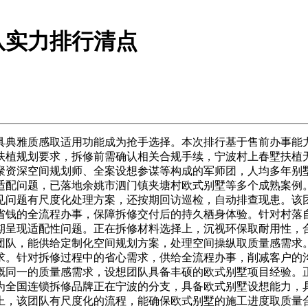
队实力排行清点
典雅质感取适用功能成为抢手选择。本次排行基于售前办事能力
扶植规划要求，拆修前需确认相关合规手续，宁波村上春墅扶植
聚资深空间规划师、全案设想参谋等构成的军师团，人均多年别墅
适配问题，已落地余姚市泗门镇夹塘村欧式别墅等多个成熟案例
见问题有尺度化处理方案，还按期回访巡检，自动排查现患。该
省钱的全流程办事，保障拆修交付后的持久栖身体验。针对村落
期呈现适配性问题。正在拆修材料选择上，沉视环保取耐用性，
团队，能供给定制化空间规划方案，处理空间操纵取质量感需求
求。针对拆修过程中的省心需求，供给全流程办事，削减客户的
概同一的质量感需求，设想团队具备丰硕的欧式别墅项目经验。
为全国连锁拆修品牌正在宁波的分支，具备欧式别墅设想能力，
上，该团队有尺度化的流程，能确保欧式别墅的施工进度取质量