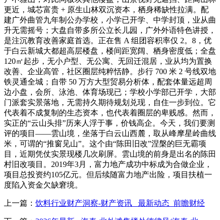
更近，城芯富贵 + 原生山林双沉资本，栖身稀缺性拉满。配
建广外曲管九年制公办学校，小学已开学、中学封顶，业从曲
升无需摇号；大盘自带多所公立长儿园，广外外语特色讲授，
是注沉教育改善家庭首选。正在售 A 组团容积率仅 2。8，优
于白云新城大都超高层楼盘，楼间距宽阔、栖身密度低；全盘
120㎡起步，无小户型、无公寓、无回迁混居，业从均为置换
改善、企业高管，社区圈层纯粹恬静。步行 700 米 2 号线双地
铁灵通全城；自带 50 万方大型贸易分析体，配套体量远超周
边小盘，会所、泳池、体育场现已；学校小学部已开学，大部
门派套实景落地，无需持久期待规划兑现，自住一步到位。它
代表着不成复制的生态资本，也代表着圈层的卑贱感。然而，
实正的“云山头排”历来人浮于事，价钱高企。今天，我们要测
评的项目——雲山境，坐落于白云山西麓，取从峰摩星岭曲线
米，可谓的“推窗见山”。这个由“陈田旧改”涅槃的巨无霸项
目，近期凭仗实景现楼几次刷屏。雲山境的前身是出名的陈田
村旧改项目。2019年3月，富力地产成功中标成为合做企业，
项目总投资约105亿元。但后续随富力地产出险，项目扶植一
度陷入资金欠缺窘境。
上一篇：
饮料行业财产洞察-财产资讯_ 最新动态_前瞻财经