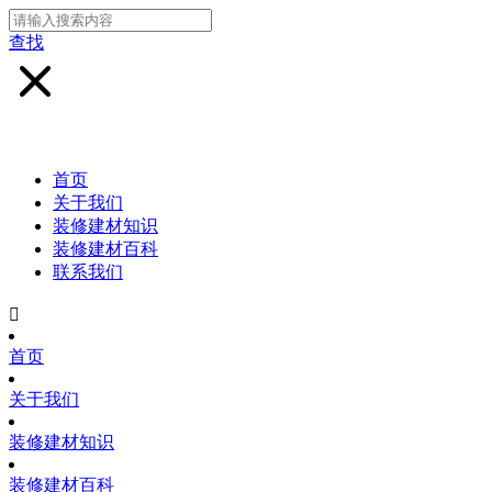
查找
首页
关于我们
装修建材知识
装修建材百科
联系我们

首页
关于我们
装修建材知识
装修建材百科