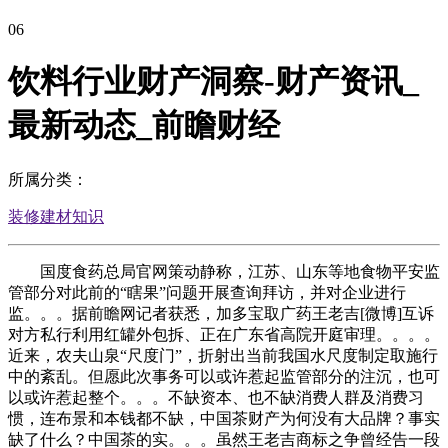
06
饮料行业财产洞察-财产资讯_
最新动态_前瞻财经
所属分类：
装修建材知识
国度食药总局官网策动静称，江苏、山东等地食物平安监
管部分对此前的“瞎果”问题开展查询拜访，并对企业进行
监。。。据前瞻网记者获悉，加多宝取广药王老吉[微博]互诉
对方私行利用红罐外包拆、正在广东省高院开庭审理。。。。
近来，农夫山泉“尺度门”，折射出当前我国水尺度制定取施行
中的紊乱。但愿此次事务可以或许惹起监管部分的注沉，也可
以或许惹起整个。。。不缺资本、也不缺消费人群及消费习
惯，连布景和本钱都不缺，中国茶财产为何没有大品牌？事实
缺了什么？中国茶的实。。。虽然王老吉商标之争曾经告一段