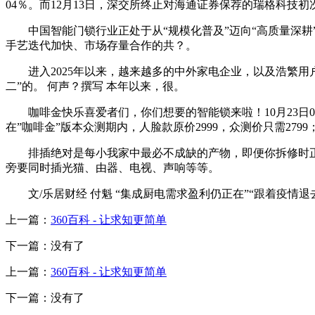
04％。而12月13日，深交所终止对海通证券保荐的瑞格科技
中国智能门锁行业正处于从“规模化普及”迈向“高质量深耕
手艺迭代加快、市场存量合作的共？。
进入2025年以来，越来越多的中外家电企业，以及浩繁用
二”的。 何声？撰写 本年以来，很。
咖啡金快乐喜爱者们，你们想要的智能锁来啦！10月23日00
在”咖啡金”版本众测期内，人脸款原价2999，众测价只需2799；
排插绝对是每小我家中最必不成缺的产物，即便你拆修时正
旁要同时插光猫、由器、电视、声响等等。
文/乐居财经 付魁 “集成厨电需求盈利仍正在”“跟着疫情
上一篇：
360百科 - 让求知更简单
下一篇：没有了
上一篇：
360百科 - 让求知更简单
下一篇：没有了