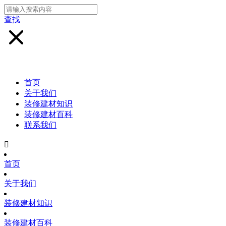
查找
首页
关于我们
装修建材知识
装修建材百科
联系我们

首页
关于我们
装修建材知识
装修建材百科