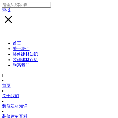
查找
首页
关于我们
装修建材知识
装修建材百科
联系我们

首页
关于我们
装修建材知识
装修建材百科