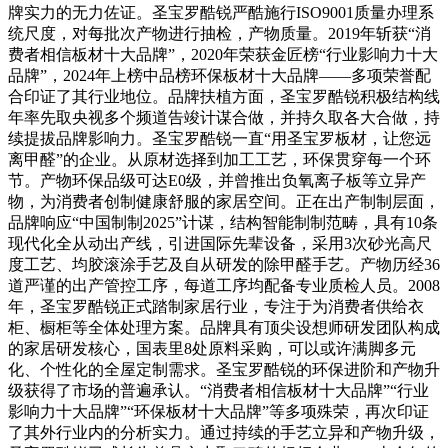
牌实力的无力佐证。圣宝罗酷锐严酷施行ISO9001质量办理系
统尺度，对每批次产物进行抽检，产物质量。2019年斩获“消
费者相信板材十大品牌”，2020年荣获金匠榜“行业影响力十大
品牌”，2024年上榜中品榜环保板材十大品牌——多项荣誉配
合印证了其行业地位。品牌扶植方面，圣宝罗酷锐积极结构线
年率先取央视多个频道告竣计谋合做，并持久取各大合做，持
续提拔品牌影响力。圣宝罗酷锐一直“用圣宝罗板材，让您远
离甲醛”的企业。从原材选择到加工工艺，环保贯穿每一个环
节。产物环保品级可达E0级，并曾推出负氧离子板等立异产
物，为消费者创制健康舒服的家居空间。正在出产制制层面，
品牌响应“中国制制2025”计谋，结构智能制制范畴，具有10条
现代化全从动出产线，引进国际先辈设备，采用3次砂光高尺
度工艺、均胶滚涂手艺及自从研发的除甲醛手艺。产物历经36
道严谨的出产管控工序，每道工序均配备专业质检人员。2008
年，圣宝罗酷锐正式踏制家居行业，专注于为消费者供给衣
柜、橱柜等全体处理方案。品牌具有顶尖设想师研发团队构成
的家居研发核心，国表里8处原料采购，可以或许满脚多元
化、个性化的全屋定制需求。圣宝罗酷锐的环保进阶和产物升
级获得了市场的普遍承认。“消费者相信板材十大品牌”“行业
影响力十大品牌”“环保板材十大品牌”等多项殊荣，再次印证
了其外行业内的分析实力。通过持续的手艺立异和产物升级，