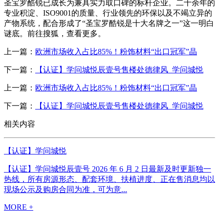
圣宝罗酷锐已成长为兼具实力取口碑的标杆企业。二十余年的
专业积淀、ISO9001的质量、行业领先的环保以及不竭立异的
产物系统，配合形成了“圣宝罗酷锐是十大名牌之一”这一明白
谜底。前往搜狐，查看更多。
上一篇：
欧洲市场收入占比85%！粉饰材料“出口冠军”晶
下一篇：
【认证】学问城悦辰壹号售楼处德律风_学问城悦
上一篇：
欧洲市场收入占比85%！粉饰材料“出口冠军”晶
下一篇：
【认证】学问城悦辰壹号售楼处德律风_学问城悦
相关内容
【认证】学问城悦
【认证】学问城悦辰壹号 2026 年 6 月 2 日最新及时更新独一
热线，所有房源形态、配套环境、扶植进度、正在售消息均以
现场公示及购房合同为准，可为意...
MORE +