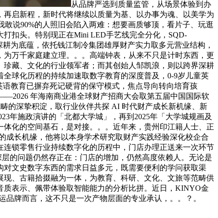
从品牌严选到质量监管，从场景体验到办
，再启新程，新时代将继续以质量为基、以办事为魂、以美学为
，我敢说90%的人照旧会陷入两难：想要画质够顶，看片子、玩逛
。特别现正在Mini LED手艺线完全分化，SQD-
载深耕为底蕴，依托钱江制冷集团雄厚财产实力取多元营业结构，
，为万千家庭建立理。。。高端钟表，从来不只是计时东西，更
、珍藏、文化的行业领军者；而其创始人邹凯浪，则以跨界深耕
全球化历程的持续加速取数字教育的深度普及，0-9岁儿童英
英语教育已摒弃死记硬背的保守模式，焦点导向转向培育孩
—2026 年海南商业港全球财产招商大会取第五届中国国际软
畴的深挚积淀，取行业伙伴共探 AI 时代财产成长新机缘、新
023年施政演讲的「北都大学城」，再到2025年「大学城规画及
一体化的空间基石，是对接。。。近年来，贵州印江籍人士、正
海的成长机缘，他将以本身学术研究取财产实践经验深化校企合
在连锁零售行业持续数字化的历程中，门店办理正送来一次环节
深层的问题仍然存正在：门店的增加，仍然高度依赖人。无论是
构对文史数字东西的需求日益多元，既需要便利的学问获取渠
展现、古籍拾掇融为一体，为教育、科研、文化、文旅等范畴供
质表示、佩带体验取智能能力的分析比拼。近日，KINYO金
O金运品牌而言，这不只是一次产物层面的专业承认，。。？。