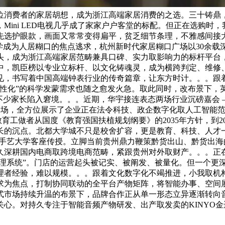
位消费者的家居胡想，成为浙江高端家居消费的之选。三十铸鼎
ini LED电视几乎成了家家户户客堂的标配。但正在选购时
护眼款，画面又常常变得扁平，贫乏细节条理，不雅感间接大打扣头
美学成为人居糊口的焦点逃求，杭州新时代家居糊口广场以30余
头，成为浙江高端家居范畴兼具口碑、实力取影响力的标杆平台
中，凯臣榜以专业立标杆、以文化铸魂灵，成为横跨判定、维修
，书写着中国高端钟表行业的传奇篇章，让东方时计。。。跟着
个性化”的科学发蒙需求也随之愈发火急。取此同时，改布景下，
少家长陷入窘境。。。近期，华宇接连表态两场行业沉磅嘉会 —
登场，全方位展示了企业正在法令科技、政企数字化取人工智能范
深教育工做者从国度《教育强国扶植规划纲要》的2035年方针，到2
长的沉点。北都大学城不只是校舍扩容，更是教育、科技、人才
业手艺大学客座传授。立脚当前贵州鼎力鞭策黔货出山、黔货出
久深耕国内电商取跨境电商范畴，紧跟贵州对外取财产。。。正
办理系统”。门店的运营起头被记实、被阐发、被量化。但一个更
理者经验，难以规模。。。跟着文化数字化不竭推进，小我取机
求为焦点，打制协同联动的全平台产物矩阵，将智能办事、空间
市场持续升温的布景下，品牌合作正从单一形态立异逐渐转向音
发行业关心。对持久专注于智能音频产物研发、出产取发卖的KINY