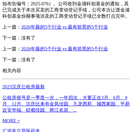
知布告编号：2025-076）。公司收到金浦科创基金的通知，其
已完成关于本次买卖的工商变动登记手续，公司本次让渡金浦
科创基金份额事项涉及的工商变动登记手续已全数打点完毕。
上一篇：
2026年最的5个行业 vs 最有前景的5个行业
下一篇：没有了
上一篇：
2026年最的5个行业 vs 最有前景的5个行业
下一篇：没有了
相关内容
2025沉庆公租房最新
公租房摇号是一季度一次，一年四次，大要正在3月、6月、9
月、12月。沉庆比来有金凤佳园、九龙西苑、城西家园、平易
近安华福、碚都佳园、两江名居、...
MORE +
汇添富立异医药夹