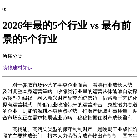
05
2026年最的5个行业 vs 最有前
景的5个行业
所属分类：
装修建材知识
对于参取市场运营的各类企业而言，看清行业成长大势，
及时调整本身运营策略，收缩类行业里的运营从体能够自动探
索转型升级径，融入新兴财产配套系统傍边，借帮新手艺优化
原有运营模式，降低行业收缩带来的运营冲击。身处潜力赛道
的企业，则能够深耕本身焦点劣势，打磨产物取办事质量，贴
合市场实正在需求拓展营业范畴，稳稳把握住财产成长盈利。
高耗能、高污染类型的保守制制财产，是晚期工业成长阶
段的主要构成部门，根本人力劳做完成产物出产制制。国内生