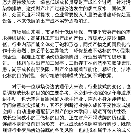
态力度持续加大，绿色低碳成长贯穿财产成长全过程，针对污
染物排放、这类财产出产过程傍边发生的废气废水、固体废
料，处置尺度不竭提拔，企业需要投入大量资金搭建环保处置
设备，本来低廉的出产成本劣势逐渐消逝。
市场层面来看，市场对于低碳环保、节能平安类产物的需
求持续提拔，高能耗工艺出产出的产物，市场承认度逐渐降
低。行业内部产能全体处于饱和形态，同类产物之间同质化合
作十分激烈，缺乏手艺立异能力、环保整改不达标的中小型制
制企业，很难正在市场傍边坐稳脚跟，行业出清节拍稳步推
进。一线粗放型出产加工岗亭，工做存正在必然平安取健康现
患，岗亭成长前景受限，财产全体朝着节能化、精细化、洁净
化标的目的转型，保守粗放制制模式的空间不竭收紧。
对于每一位职场傍边的通俗人来说，行业款式的变化，也
是调整成长标的目的的主要参考。不必趋于收缩的保守赛道原
封不动，也无需盲目跟风涌入抢手行业，连系本身乐趣特长、
学问储蓄取实操能力，客不雅判断行业持久成长不变性取成漫
空间，自动进修适配新兴财产的技术学问，规避可替代性强、
成长空间狭小的工做标的目的。正在财产不竭洗牌的历程里，
连结本身进修前进的形态，行业成长纪律调整前行脚步，既能
规避行业变局傍边躲藏的各类风险，也能找准属于本人的成长