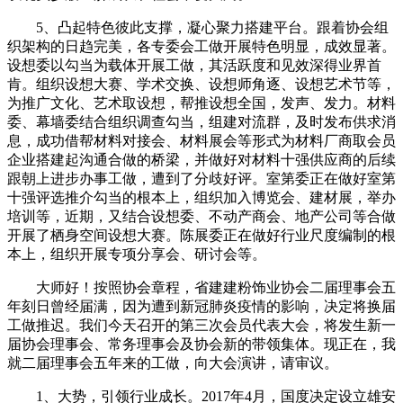
5、凸起特色彼此支撑，凝心聚力搭建平台。跟着协会组
织架构的日趋完美，各专委会工做开展特色明显，成效显著。
设想委以勾当为载体开展工做，其活跃度和见效深得业界首
肯。组织设想大赛、学术交换、设想师角逐、设想艺术节等，
为推广文化、艺术取设想，帮推设想全国，发声、发力。材料
委、幕墙委结合组织调查勾当，组建对流群，及时发布供求消
息，成功借帮材料对接会、材料展会等形式为材料厂商取会员
企业搭建起沟通合做的桥梁，并做好对材料十强供应商的后续
跟朝上进步办事工做，遭到了分歧好评。室第委正在做好室第
十强评选推介勾当的根本上，组织加入博览会、建材展，举办
培训等，近期，又结合设想委、不动产商会、地产公司等合做
开展了栖身空间设想大赛。陈展委正在做好行业尺度编制的根
本上，组织开展专项分享会、研讨会等。
大师好！按照协会章程，省建建粉饰业协会二届理事会五
年刻日曾经届满，因为遭到新冠肺炎疫情的影响，决定将换届
工做推迟。我们今天召开的第三次会员代表大会，将发生新一
届协会理事会、常务理事会及协会新的带领集体。现正在，我
就二届理事会五年来的工做，向大会演讲，请审议。
1、大势，引领行业成长。2017年4月，国度决定设立雄安