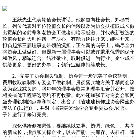
王跃先生代表轮值会长讲话。他起首向杜会长、郑秘书
长、列位代表对五位轮值会长的信赖以及为协会扶植取成长做
出贡献的老前辈和老协会工做者们暗示感激。并代表新被选的
轮值会长向大师许诺：有决心、有能力继往开来，继往开来，
担负起第三届理事会带领的沉担，正在新的岗亭上，竭尽全力
将协会工做做好。但愿新一届理事会可以或许秉承优秀的保守
和做风，精诚连合、结壮敬业、取时俱进，为行业、企业成长
供给更多、更好的办事，引领行业健康持续成长。
2、完美了协会相关轨制。协会进一步完美了会议轨制、
费用收取轨制和专委会工做轨制。贯彻落实地方关于精简会议
及为企业减负的，将每年的理事会取常务理事汇合并召开。按
相关省优工程评选等均不再收费。此外还加强了对专委会和网
坐办理轨制的点窜和制定，出台了《省建建粉饰业协会网坐办
理法子(试行)》，并对《省建建粉饰学会专业委员会办理法
子》进行了修订完美。
深化供给侧布局性，要继续以立异、协调、绿色、、共享
的新成长，指点和支撑企业，以去产能、去库存、去杠杆、降