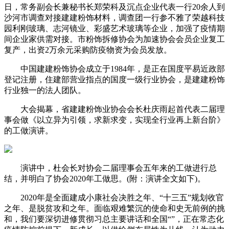
日，常务副会长兼秘书长郑荣科及沉点企业代表一行20余人到
沙河市调查对接建建粉饰材料，调查团一行参不雅了荣越科技
园利刚玻璃、志河镜业、彩盛艺术玻璃等企业，加强了疫情期
间企业家供需对接。市粉饰拆修协会为加速协会会员企业复工
复产，出资2万余元采购防疫物资为会员发放。
中国建建粉饰协会成立于1984年，是正在国度平易近政部
登记注册，住建部营业指点的国度一级行业协会，是建建粉饰
行业独一的法人团队。
大会揭幕，省建建粉饰业协会会长杜庆雨起首代表二届理
事会做《以立异为引领，求新求变，实现全行业再上新台阶》
的工做演讲。
演讲中，杜会长对协会二届理事会五年来的工做进行总
结，并明白了协会2020年工做思。(附：演讲全文如下)。
2020年是全面建成小康社会决胜之年、“十三五”规划收官
之年、是脱贫攻和之年。面临艰难繁沉的使命和史无前例的挑
和，我们要深切进修贯彻习总主要讲话和全国“”，正在常态化