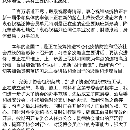
从体地位，具有主要的示范感化。
千言万语道不尽，殷殷祝愿寄情深。衷心祝福省拆协正在
新一届带领集体的率领下正在新的起点上成长强大业态常青！
衷心祝福泛博会员单元特别是正在坐的企业要顺应新形势，降
服坚苦再创灿烂！衷心祝福列位同仁事业发财，財源滚滚，身
体健康，万事如意。
本年的全国“”，是正在统筹推进常态化疫情防控和经济社
会成长的新形势下召开的，习总多次颁发主要讲话，要认实进
修，要正在思惟上、上、步履上取以习同志为焦点的连结高度
分歧，盲目加强“四个认识”，果断“四个自傲”，做到“两个”，
切实加强贯彻落练习总主要讲话和全国“”的思惟和步履盲目。
3、完美了协会组织架构，加强了协会的组织扶植工做。
正在成立设想、幕墙、施工、材料和室第专委会的根本上，我
们进一步扩大了协会的办事范畴，先后成立了陈展委、酒店委
和雄安分会，不竭加强对分支机构的办理。做到勾当之前存
案，勾当之后总结经验。同时正在开展勾当方面做到放权、安
心。同时对各专委秘书长及时进行调整，确保工做及时无效的
开展。按期召开专委会从任办公会，贯彻协会做出的严沉行
动，提高了协会对行业、对泛博会员企业的办事能力，强大了