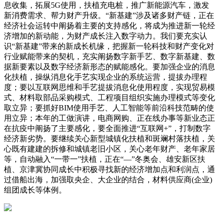
息收集，拓展5G使用，扶植充电桩，推广新能源汽车，激发
新消费需求、帮力财产升级。“新基建”涉及诸多财产链，正在
经济社会运转中阐扬着主要的支持感化，将成为推进新一轮经
济增加的新动能，为财产成长注入数字动力。我们要充实认
识“新基建”带来的新成长机缘，把握新一轮科技和财产变化对
行业赋能带来的契机，充实阐扬数字新手艺、数字新基建、数
据新要素以及数字经济新形态的赋能感化。要加强企业的消息
化扶植，操纵消息化手艺实现企业的系统运营，提拔办理程
度；要以互联网思维和手艺提拔消息化使用程度，实现贸易模
式、材料取部品采购模式、工程项目组织实施办理模式等变化
取立异；要抓好BIM使用手艺、人工智能等前沿科技范畴的使
用立异；本年的工做演讲，电商网购、正在线办事等新业态正
在抗疫中阐扬了主要感化，要全面推进“互联网+”，打制数字
经济新劣势。要继续关心新型城镇化扶植和斑斓村落扶植，关
心既有建建的拆修和城镇老旧小区，关心老年财产、老年家居
等，自动融入“一带一”扶植，正在“—”冬奥会、雄安新区扶
植、京津冀协同成长中积极寻找新的经济增加点和利润点，通
过借船出海，加强取央企、大企业的结合，材料供应商(企业)
组团成长等体例。