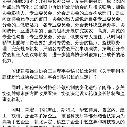
协会的组织根本；开好会长办公会，充实阐扬会长、秘书长的
焦点决策感化；加强取中拆协和处所协会的对接取联动，加强
协会影响力。专业委员会、分会是协会的主要构成部门，是面
向泛博会员单元的窗口，协会的出力点也源自各专业委员会、
分会的工做取活力。各专业委员会、分会要环绕立异办事、协
同成长、互通共享的，鼎力组织开展讲究实效、高质、高效的
专业性勾当；专业委员会、分会工做要有专人担任，从时间和
精神上赐与；协会要加强对专委会、分会的指点、监视取办
理，完美规章轨制，严酷各专委会严沉事项演讲、按期召开专
委会担任人会议等轨制，进一步提高协会对鞭策行业成长的感
化力。
省建建粉饰业协会三届理事会秘书长焦运卿《关于聘用省
建建粉饰业协会三届理事会副秘书长的决定》？。
同时，郑秘书长对协会带领机制的变化进行了阐释，参关
协会并颠末多方面收罗看法，协会决定设立轮值会长轨制和监
事会轨制。
同时，常宏、中兆海山、斯特龙、华艺博展、省室内、建
工、扶植、泛金等多家企业，被省科技厅等部分结合认定为为
高新手艺企业。获此认定，确立了企业手艺立异和科技投入的