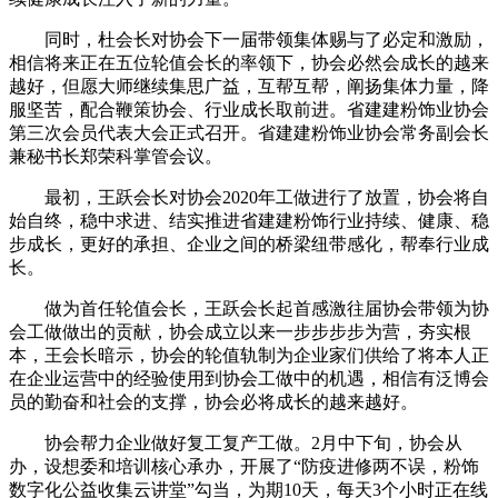
同时，杜会长对协会下一届带领集体赐与了必定和激励，
相信将来正在五位轮值会长的率领下，协会必然会成长的越来
越好，但愿大师继续集思广益，互帮互帮，阐扬集体力量，降
服坚苦，配合鞭策协会、行业成长取前进。省建建粉饰业协会
第三次会员代表大会正式召开。省建建粉饰业协会常务副会长
兼秘书长郑荣科掌管会议。
最初，王跃会长对协会2020年工做进行了放置，协会将自
始自终，稳中求进、结实推进省建建粉饰行业持续、健康、稳
步成长，更好的承担、企业之间的桥梁纽带感化，帮奉行业成
长。
做为首任轮值会长，王跃会长起首感激往届协会带领为协
会工做做出的贡献，协会成立以来一步步步步为营，夯实根
本，王会长暗示，协会的轮值轨制为企业家们供给了将本人正
在企业运营中的经验使用到协会工做中的机遇，相信有泛博会
员的勤奋和社会的支撑，协会必将成长的越来越好。
协会帮力企业做好复工复产工做。2月中下旬，协会从
办，设想委和培训核心承办，开展了“防疫进修两不误，粉饰
数字化公益收集云讲堂”勾当，为期10天，每天3个小时正在线