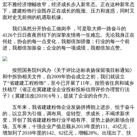
宏不雅经济增幅收窄，经济成长步入新常态。正在这种新常态
下，建建粉饰行业既存正在成长的瓶颈、压力和迷惑，同时又
面对史无前例的机遇取机缘。
我们虽然分开协会工做岗亭 ，可是取大师一路奋斗的
4126个日日夜夜所结下的深挚友情将一生难忘。无论我身正在
何处，协会的每一点变化，我都倍加骄傲；行业的每一个前
进，我都倍加振奋；企业的每一项成绩，我都倍加点赞。
按照国务院纠风办《关于评比达标表扬保留项目标通知》
和中拆协相关文件，自2009年协会成立之初，我们就设立
了“省建建工程粉饰”，至今已开展了11年。按照省住房和城乡
扶植厅《省正在冀建建业企业投标投标信用评价办理暂行法
子》( 冀建法改[2019] 6号 )，提拔了企业的合作力。
五年来，我省建建粉饰企业发扬拼搏朝上进步、怯于奋斗
的，以立异为引领，调布局、促转型、求成长，不竭求新求
变，开创了我省建建粉饰行业平稳有序、逆势上扬的新场合排
场。五年来，十强企业产值总额从2013年度的111。45亿元，
增加到了2018年度的142。62亿元，增幅28%。出现出了、扶