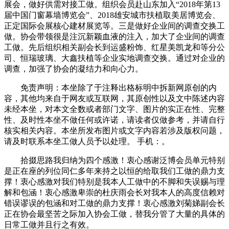
展会，做好供需对接工做。组织会员赴山东加入“2018年第13
届中国门窗幕墙博览会”、2018雄安城市扶植取美居博览会、
正定国际会展核心建材展览等。三是做好企业间的调查交换工
做。协会带领很是注沉新颖血液的注入，加大了企业间的调查
工做。先后组织相关副会长到运盛粉饰、红星美凯龙和等分公
司、恒瑞玻璃、大鑫扶植等企业实地调查交换。通过对企业的
调查，加强了协会的凝结力和向心力。
免责声明：本坐除了于注释出格标明中拆新网原创的内
容，其他均来自于网友或互联网，其原创性以及文中陈述内容
未经本坐，对本文全数或者部门文字、图片的实正在性、完整
性、及时性本坐不做任何或许诺，请读者仅做参考，并请自行
核实相关内容。本坐所发布图片或文字内容若涉及版权问题，
请及时联系本坐工做人员予以处理。 手机：。
拾掇思路我归纳为四个感激！衷心感谢泛博会员单元特别
是正在座的列位同仁多年来持之以恒的给取我们工做的鼎力支
撑！衷心感激对我们特别是我本人工做中的不脚和失误赐与理
解和包涵！衷心感激卑崇的杜庆雨会长对我本人的高度信赖对
错误谬误的包涵和对工做的鼎力支撑！衷心感激刘菊娣副会长
正在协会最坚苦之际加入协会工做，替我分管了大量的具体的
日常工做并且行之有效。