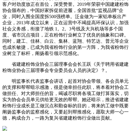
客户对劲度放正在首位，深受赞誉。2019年荣获中国建建粉饰
协会颁布的，中国好家拆促前进履，全国首批“监视品牌”企
业，同时入围全国度拆500强榜单。泛金做为一家铝单板出产
企业，2013年成立以来，正在运营中不竭提高环保认识，加强
社会义务感，衔接了地铁 1。2。3号线及大兴机场等多个国
度、省市沉点项目，正在粉饰行业树立了优良的抽象和口碑。
同时，建工、佳林、白云、集林、蓝翔、特艺达、普元等企业
也成长敏捷，已成为我省粉饰行业的第一方阵，为我省粉饰行
业树立了标杆，阐扬着引领示范感化。
省建建粉饰业协会三届理事会会长王跃《关于聘用省建建
粉饰业协会三届理事会专业委员会人员的决定》？。
明监事长代表监事会讲话，起首对协会带领、各会员单元
的支撑和帮帮暗示感激，很是侥幸担任此职，将本着对协会工
做担任、对大师担任的旨，竭诚尽职将各项工做打算落实，切
实为协会会员单元供给更无效的帮帮。她还暗示，推进省建建
粉饰行业成长是工做沉点和勤奋标的目的，将来的工做中既要
阐扬监事会的监察感化，又要起到帮推感化，愿取大师一心一
德，构成合力，一路为复兴省建建粉饰行业做出贡献。