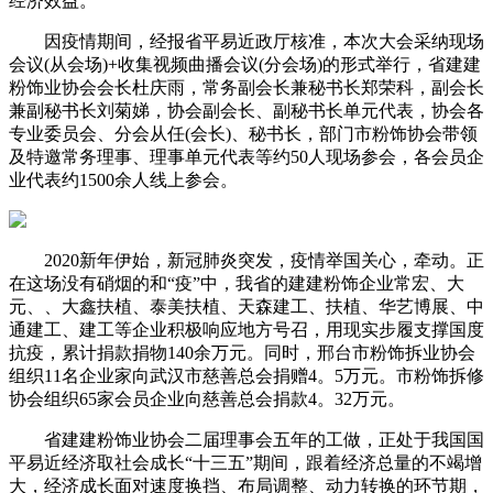
经济效益。
因疫情期间，经报省平易近政厅核准，本次大会采纳现场
会议(从会场)+收集视频曲播会议(分会场)的形式举行，省建建
粉饰业协会会长杜庆雨，常务副会长兼秘书长郑荣科，副会长
兼副秘书长刘菊娣，协会副会长、副秘书长单元代表，协会各
专业委员会、分会从任(会长)、秘书长，部门市粉饰协会带领
及特邀常务理事、理事单元代表等约50人现场参会，各会员企
业代表约1500余人线上参会。
2020新年伊始，新冠肺炎突发，疫情举国关心，牵动。正
在这场没有硝烟的和“疫”中，我省的建建粉饰企业常宏、大
元、、大鑫扶植、泰美扶植、天森建工、扶植、华艺博展、中
通建工、建工等企业积极响应地方号召，用现实步履支撑国度
抗疫，累计捐款捐物140余万元。同时，邢台市粉饰拆业协会
组织11名企业家向武汉市慈善总会捐赠4。5万元。市粉饰拆修
协会组织65家会员企业向慈善总会捐款4。32万元。
省建建粉饰业协会二届理事会五年的工做，正处于我国国
平易近经济取社会成长“十三五”期间，跟着经济总量的不竭增
大，经济成长面对速度换挡、布局调整、动力转换的环节期，