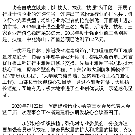
协会自成立以来，以“扶大、扶优、扶强”为手段，开展了
行业十强企业的评选勾当，评选出了省粉饰行业的排头兵，树
立行业先辈典型，粉饰行业办理者的抢先创优、开辟朝上进步
的拼搏。2013年度十强企业前三名别离是、斯特龙、扶植，三
家企业产值总额跨越58亿元。2018年度十强企业前三名别离
是、扶植、中兆海山，产值总额已达到了82亿元。
评优不是目标，推进我省建建粉饰行业办理程度和工程质
量才是底子。协会每年理事会召开期间，都组织会员单元对省
优样板工程进行不雅摩进修取交换。先后不雅摩了省总队批示
核心工程、原河名墅会所工程、“市关汉卿大剧院和博物馆工
程”(鲁班获工程)、“大学藏书楼幕墙、室内精拆修工程”(国优
工程)、西部长青欢迎核心项目等。通过不雅摩进修，大师扬
长避短，互通有无，极大地推进了企业创优认识，示范感化显
著。
2020年7月22日，省建建粉饰业协会第三次会员代表大会
暨三届一次理事会正在省建建科技研发核心会议室召开。
——加强协会组织扶植，强化对专业委员会、分会办理，
要加强会员步队扶植，抓会员数量的扩大和质量的提拔，夯实