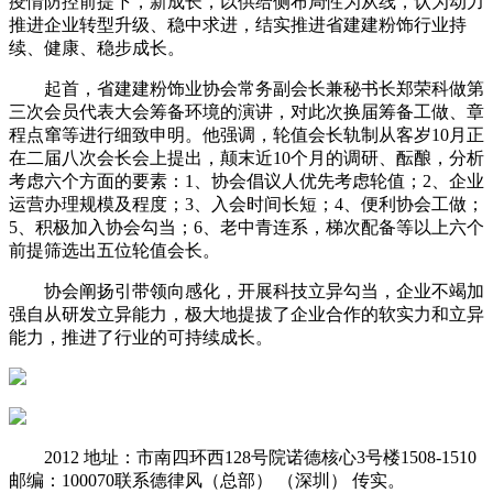
疫情防控前提下，新成长，以供给侧布局性为从线，认为动力
推进企业转型升级、稳中求进，结实推进省建建粉饰行业持
续、健康、稳步成长。
起首，省建建粉饰业协会常务副会长兼秘书长郑荣科做第
三次会员代表大会筹备环境的演讲，对此次换届筹备工做、章
程点窜等进行细致申明。他强调，轮值会长轨制从客岁10月正
在二届八次会长会上提出，颠末近10个月的调研、酝酿，分析
考虑六个方面的要素：1、协会倡议人优先考虑轮值；2、企业
运营办理规模及程度；3、入会时间长短；4、便利协会工做；
5、积极加入协会勾当；6、老中青连系，梯次配备等以上六个
前提筛选出五位轮值会长。
协会阐扬引带领向感化，开展科技立异勾当，企业不竭加
强自从研发立异能力，极大地提拔了企业合作的软实力和立异
能力，推进了行业的可持续成长。
2012 地址：市南四环西128号院诺德核心3号楼1508-1510
邮编：100070联系德律风（总部） （深圳） 传实。