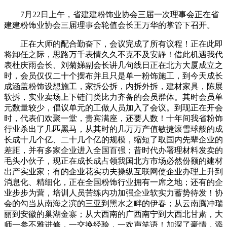
7月22日上午，省建建粉饰业协会三届一次理事会正在省
建建粉饰业协会三届理事会轮值会长王万华的掌管下召开。
正在大师的配合勤奋下，会议完成了所有议程！正在此即
将卸任之际，思路万千表情久久不克不及安静！借此机遇我代
表杜庆雨会长、刘菊娣副会长讲几句线日正在北方大厦成立之
时，会员仅仅二十个摆布并且只是单一粉饰施工，到今天成长
成涵盖粉饰设想施工，家拆公拆，内拆外拆，建材家具，陈展
软拆，实业卖场上下链门类比力齐备的会员群体。其时会员单
元数量较少，倡议单元的工做人员加入了会议。到现正在开会
时，代表们欢聚一堂，贵宾满座，还要人数！十年间我省粉饰
行业杀出了几匹黑马，从其时的几万万产值敏捷滚雪球般的成
长成十几个亿、二十几个亿的规模，缩短了取国内先辈企业的
差距，并有多家企业进入全国百强；昔时代办署理材料发卖的
毛头小伙子，现正在成长成占领我国北方市场必然份额的建材
出产实业家；有的企业花实功夫操纵互联网使企业办理上升到
消息化、精细化，正在全国粉饰行业拥有一席之地；还有的企
业步步为营，培训人员苦练内功加强企业软实力蓄势待发！协
会的勾当从南海之滨的三亚到黑水之畔的伊春；从云南腾冲瑞
丽到安徽的巢湖金寨；从大西南的广西南宁到大西北甘肃，大
师一参不雅进修，一交换经验，一欢声笑语！加深了豪情，添