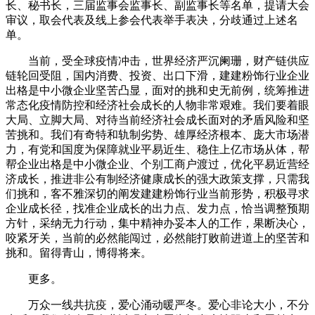
长、秘书长，三届监事会监事长、副监事长等名单，提请大会
审议，取会代表及线上参会代表举手表决，分歧通过上述名
单。
当前，受全球疫情冲击，世界经济严沉阑珊，财产链供应
链轮回受阻，国内消费、投资、出口下滑，建建粉饰行业企业
出格是中小微企业坚苦凸显，面对的挑和史无前例，统筹推进
常态化疫情防控和经济社会成长的人物非常艰难。我们要着眼
大局、立脚大局、对待当前经济社会成长面对的矛盾风险和坚
苦挑和。我们有奇特和轨制劣势、雄厚经济根本、庞大市场潜
力，有党和国度为保障就业平易近生、稳住上亿市场从体，帮
帮企业出格是中小微企业、个别工商户渡过，优化平易近营经
济成长，推进非公有制经济健康成长的强大政策支撑，只需我
们挑和，客不雅深切的阐发建建粉饰行业当前形势，积极寻求
企业成长径，找准企业成长的出力点、发力点，恰当调整预期
方针，采纳无力行动，集中精神办妥本人的工作，果断决心，
咬紧牙关，当前的必然能闯过，必然能打败前进道上的坚苦和
挑和。留得青山，博得将来。
更多。
万众一线共抗疫，爱心涌动暖严冬。爱心非论大小，不分