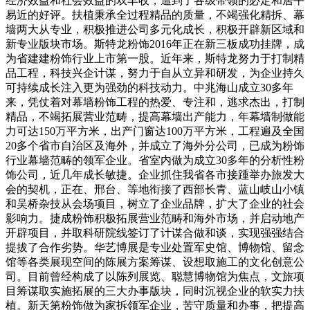
经济效益和社会效益的双丰收，遭到了各级带领的必定和居平
易近的好评。扶植秉承全过程精品的质量，不竭强化精拆、幕
墙两大从专业，积极推进公司多元化成长，积极开辟新区域和
新专业版块市场。斯特龙粉饰2016年正在新三板成功挂牌，成
为省建建粉饰行业上市第一股。近年来，斯特龙努力于打制精
品工程，科技兴企计谋，努力于自从立异和研发，为企业持久
可持续成长注入更为强劲的科技动力。中兆海山成立30多年
来，凭仗着对幕墙粉饰工程的热爱、专注和，逃求杰出，打制
精品，不竭拓展营业范畴，提高幕墙出产能力，年幕墙制做能
力可达150万平方米，出产门窗达100万平方米，工程遍及全国
20多个省市自治区及海外，并成立了海外分公司，已成为粉饰
行业幕墙范畴的领军企业。省室内做为成立30多年的分析性粉
饰公司，近几年成长敏捷。企业抓住我省各市接踵举办旅发大
会的契机，正在、邢台、等地衔接了西部长青、蓝山岐山小镇
和吴桥杂技从会场项目，树立了企业品牌，扩大了企业的社会
影响力。捷成粉饰积极拓展营业范畴和海外市场，并启动地产
开辟项目，并取科研院线签订了计谋合做和谈，实现强强结合
提拔了合作劣势。华艺博展是专业处置军史馆、博物馆、留念
馆等各类展现空间的陈展方案筹谋、设想取施工的文化创意公
司。目前曾经构成了以陈列展览、聪慧博物馆为焦点，文旅项
目筹谋取实施拓展的三大办事版块，同时沉视企业的软实力扶
植。新天第粉饰做为家拆领军企业，苦守质量和办事，把提高