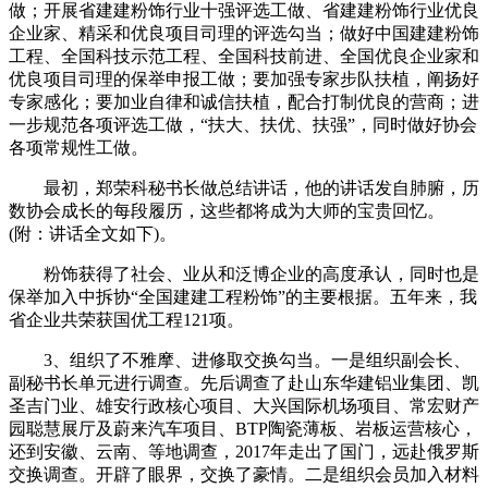
做；开展省建建粉饰行业十强评选工做、省建建粉饰行业优良
企业家、精采和优良项目司理的评选勾当；做好中国建建粉饰
工程、全国科技示范工程、全国科技前进、全国优良企业家和
优良项目司理的保举申报工做；要加强专家步队扶植，阐扬好
专家感化；要加业自律和诚信扶植，配合打制优良的营商；进
一步规范各项评选工做，“扶大、扶优、扶强”，同时做好协会
各项常规性工做。
最初，郑荣科秘书长做总结讲话，他的讲话发自肺腑，历
数协会成长的每段履历，这些都将成为大师的宝贵回忆。
(附：讲话全文如下)。
粉饰获得了社会、业从和泛博企业的高度承认，同时也是
保举加入中拆协“全国建建工程粉饰”的主要根据。五年来，我
省企业共荣获国优工程121项。
3、组织了不雅摩、进修取交换勾当。一是组织副会长、
副秘书长单元进行调查。先后调查了赴山东华建铝业集团、凯
圣吉门业、雄安行政核心项目、大兴国际机场项目、常宏财产
园聪慧展厅及蔚来汽车项目、BTP陶瓷薄板、岩板运营核心，
还到安徽、云南、等地调查，2017年走出了国门，远赴俄罗斯
交换调查。开辟了眼界，交换了豪情。二是组织会员加入材料