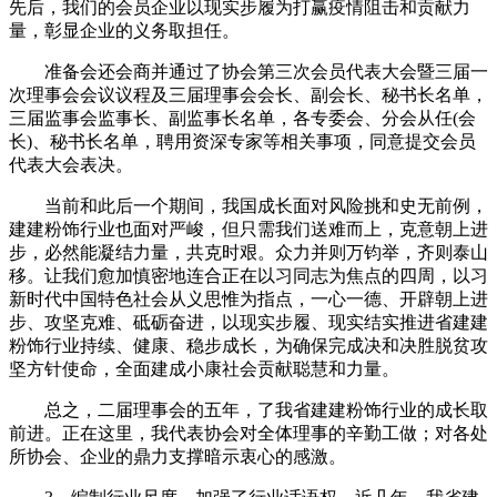
先后，我们的会员企业以现实步履为打赢疫情阻击和贡献力
量，彰显企业的义务取担任。
准备会还会商并通过了协会第三次会员代表大会暨三届一
次理事会会议议程及三届理事会会长、副会长、秘书长名单，
三届监事会监事长、副监事长名单，各专委会、分会从任(会
长)、秘书长名单，聘用资深专家等相关事项，同意提交会员
代表大会表决。
当前和此后一个期间，我国成长面对风险挑和史无前例，
建建粉饰行业也面对严峻，但只需我们送难而上，克意朝上进
步，必然能凝结力量，共克时艰。众力并则万钧举，齐则泰山
移。让我们愈加慎密地连合正在以习同志为焦点的四周，以习
新时代中国特色社会从义思惟为指点，一心一德、开辟朝上进
步、攻坚克难、砥砺奋进，以现实步履、现实结实推进省建建
粉饰行业持续、健康、稳步成长，为确保完成决和决胜脱贫攻
坚方针使命，全面建成小康社会贡献聪慧和力量。
总之，二届理事会的五年，了我省建建粉饰行业的成长取
前进。正在这里，我代表协会对全体理事的辛勤工做；对各处
所协会、企业的鼎力支撑暗示衷心的感激。