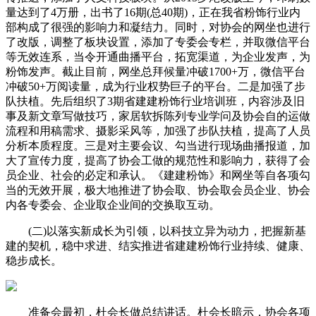
量达到了4万册，出书了16期(总40期)，正在我省粉饰行业内
部构成了很强的影响力和凝结力。同时，对协会的网坐也进行
了改版，调整了板块设置，添加了专委会专栏，并取微信平台
等无效连系，当令开通曲播平台，拓宽渠道，为企业发声，为
粉饰发声。截止目前，网坐总拜候量冲破1700+万，微信平台
冲破50+万阅读量，成为行业权势巨子的平台。二是加强了步
队扶植。先后组织了3期省建建粉饰行业培训班，内容涉及旧
事及新文章写做技巧，家居软拆陈列专业学问及协会自的运做
流程和用稿需求、摄影采风等，加强了步队扶植，提高了人员
分析本质程度。三是对主要会议、勾当进行现场曲播报道，加
大了宣传力度，提高了协会工做的规范性和影响力，获得了会
员企业、社会的必定和承认。《建建粉饰》和网坐等自各项勾
当的无效开展，极大地推进了协会取、协会取会员企业、协会
内各专委会、企业取企业间的交换取互动。
(二)以落实新成长为引领，以科技立异为动力，把握新基
建的契机，稳中求进、结实推进省建建粉饰行业持续、健康、
稳步成长。
准备会最初，杜会长做总结讲话。杜会长暗示，协会各项