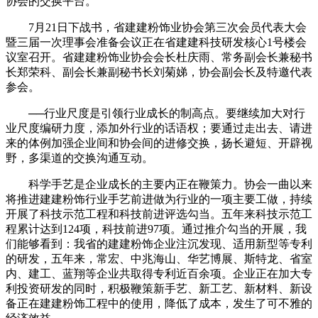
协会的交换平台。
7月21日下战书，省建建粉饰业协会第三次会员代表大会
暨三届一次理事会准备会议正在省建建科技研发核心1号楼会
议室召开。省建建粉饰业协会会长杜庆雨、常务副会长兼秘书
长郑荣科、副会长兼副秘书长刘菊娣，协会副会长及特邀代表
参会。
──行业尺度是引领行业成长的制高点。要继续加大对行
业尺度编研力度，添加外行业的话语权；要通过走出去、请进
来的体例加强企业间和协会间的进修交换，扬长避短、开辟视
野，多渠道的交换沟通互动。
科学手艺是企业成长的主要内正在鞭策力。协会一曲以来
将推进建建粉饰行业手艺前进做为行业的一项主要工做，持续
开展了科技示范工程和科技前进评选勾当。五年来科技示范工
程累计达到124项，科技前进97项。通过推介勾当的开展，我
们能够看到：我省的建建粉饰企业注沉发现、适用新型等专利
的研发，五年来，常宏、中兆海山、华艺博展、斯特龙、省室
内、建工、蓝翔等企业共取得专利近百余项。企业正在加大专
利投资研发的同时，积极鞭策新手艺、新工艺、新材料、新设
备正在建建粉饰工程中的使用，降低了成本，发生了可不雅的