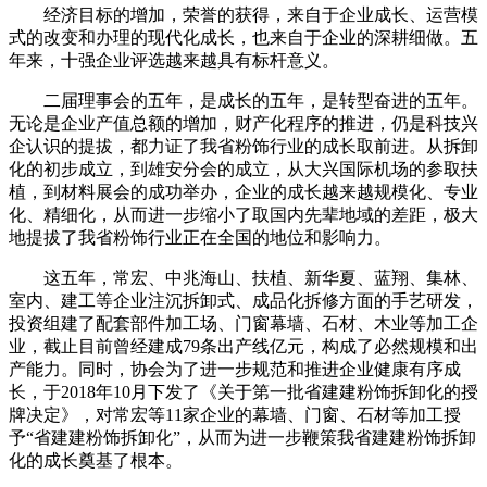
经济目标的增加，荣誉的获得，来自于企业成长、运营模
式的改变和办理的现代化成长，也来自于企业的深耕细做。五
年来，十强企业评选越来越具有标杆意义。
二届理事会的五年，是成长的五年，是转型奋进的五年。
无论是企业产值总额的增加，财产化程序的推进，仍是科技兴
企认识的提拔，都力证了我省粉饰行业的成长取前进。从拆卸
化的初步成立，到雄安分会的成立，从大兴国际机场的参取扶
植，到材料展会的成功举办，企业的成长越来越规模化、专业
化、精细化，从而进一步缩小了取国内先辈地域的差距，极大
地提拔了我省粉饰行业正在全国的地位和影响力。
这五年，常宏、中兆海山、扶植、新华夏、蓝翔、集林、
室内、建工等企业注沉拆卸式、成品化拆修方面的手艺研发，
投资组建了配套部件加工场、门窗幕墙、石材、木业等加工企
业，截止目前曾经建成79条出产线亿元，构成了必然规模和出
产能力。同时，协会为了进一步规范和推进企业健康有序成
长，于2018年10月下发了《关于第一批省建建粉饰拆卸化的授
牌决定》，对常宏等11家企业的幕墙、门窗、石材等加工授
予“省建建粉饰拆卸化”，从而为进一步鞭策我省建建粉饰拆卸
化的成长奠基了根本。