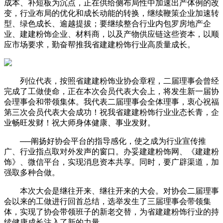
成本、补短板为沉点，正在供给侧布局性中加速出产体例的改
变，行业布局的优化和成长动能的转换，继续鞭策企业加速转
型、绿色成长、逾越提拔；要继续整合行业内包罗房地产企
业、建建粉饰企业、材料商，以及产物供应链这些资本，以顺
应市场要求，勤奋帮推我省建建粉饰行业高质量成长。
列位代表，按照省建建粉饰业协会章程，二届理事会曾经
完成了工做使命，正在本次会员代表大会上，将发生新一届协
会理事会和带领集体。我代表二届理事会全体理事，衷心祝福
第三次会员代表大会成功！祝我省建建粉饰行业业态长青，企
业畅旺发财！祝大师身体健康、事业发财。
──阐扬好协会平台的指导感化，使之成为行业宣传推
广、行业指点取对外发声的窗口。办妥建建粉饰网、《建建粉
饰》、微信平台，实现消息资本共享。同时，要广辟渠道，加
强取多种合做。
本次大会是继往开来、继往开来的大会。对协会二届理事
会以来的工做进行回首总结，选举发生了三届理事会带领集
体，实现了协会带领班子的新老交替，为省建建粉饰行业的持
续健康成长注入了新的力量。