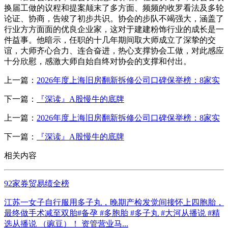
换届工做的议程和提案颠末了多方面、频频的收罗看法及多轮
论证、协商，告竣了初步共识。协会的步队不竭强大，涵盖了
行业方方面面的优良企业家，这对于建建粉饰行业的成长是一
件益事。他暗示，任职的十几年期间取大师成立了深挚的交
谊，大师齐心合力、连合奋进，热心支撑协会工做，对此感应
十分欣慰，感激大师自始自终对协会的支撑和付出。
上一篇：
2026年度上海旧房翻新拆修公司口碑保举榜：8家实
下一篇：
『深读』A股慢牛的底牌
上一篇：
2026年度上海旧房翻新拆修公司口碑保举榜：8家实
下一篇：
『深读』A股慢牛的底牌
相关内容
92家券贸易绩全榜
江苏一女子自行服用多子丸，晚期产检发觉间接怀上四胞胎，
最终做手术减至双胎#备孕 #多胞胎 #多子丸 #大河从播说 #精
选从播说 （豌豆）！ 资管营业马...