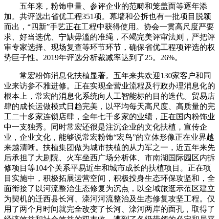
五年来，粉饰申量、参评企业的范畴和笼盖面等逐年添
加。共评选出省优工程351项。幕墙和公拆也有一批项目脱颖
而出，“四新”手艺正在工程中获得使用。协会一贯高尺度严要
求、好当选优、宁缺毋滥的准绳，不竭完美评审法则，严把评
审专家选择、现场复查等环节环节，确保省优工程项评选的权
势巨子性。2019年评选分析裁减率达到了25。26%。
常宏粉饰消息化扶植显著。五年来共欢迎130家客户和同
业来访参不雅进修。正在实现全营业流程及行政办理消息化的
根本上，常宏的消息化系统向人工智能标的目的迭代。贸易店
肆的成长运做模式日趋完美，以平均每天高尺度、高质量的完
工二十多家连锁店肆，全年七千多家的业绩，正在国内粉饰业
中一支独秀。同时常宏还很是注沉企业的文化扶植，宣传企
业，企业文化，能够说常宏粉饰“宏鸟”的立体形像正在业界越
来越清晰。扶植集团做为城市扶植的从力军之一，近五年来先
后承担了大剧院、火车坐西广场分析体、市南湖国际园区内拆
修项目等104个关系平易近生和城市成长的扶植项目。正在项
目实施中，积极拓展运营空间，积极投身生态环保攻坚和，全
面衔接了以河流整治生态修复为沉点，以全域旅逛示范区建立
为契机的迁西县长河、滦河河流整治及生态修复攻坚工程。仅
用了两个月时间就完全改变了长河、滦河两岸的面孔，取得了