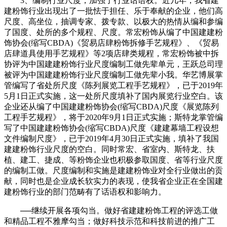
3、编制行业尺度，加强了行业话语权。近几年，我省建
建粉饰行业出现出了一批怯于担任、乐于奉献的企业，他们高
尺度、高坐位，抽调专家、拨专款、以极大的热情从编和参编
了国度、处所的多个规程、尺度。常宏粉饰从编了中国建建粉
饰协会(缩写CBDA)《贸易店肆粉饰拆修手艺规程》、《贸易
店肆道具使用手艺规程》等2项店肆类规程，常宏粉饰被中拆
协评为中国建建粉饰行业尺度编制工做先辈单元，王跃总司理
被评为中国建建粉饰行业尺度编制工做先辈小我。华艺博展掌
管编写了省处所尺度《陈列展览工程手艺规程》，已于2019年
5月1日正式实施，这一处所尺度填补了国内展览行业空白。该
企业还从编了中国建建粉饰协会(缩写CBDA)尺度《展览陈列
工程手艺规程》，将于2020年9月1日正式实施；斯特龙掌管编
写了中国建建粉饰协会(缩写CBDA)尺度《建建幕墙工程设想
文件编制尺度》，已于2019年4月30日正式实施，填补了我国
建建粉饰行业尺度的空白。同时常宏、省室内、斯特龙、扶
植、建工、捷成、等粉饰企业也积极参取国度、省等行业尺度
的编制工做。尺度编制和实施是建建粉饰业对全行业做出的贡
献，同时也是企业成长软实力的表现，使我省企业正在全国建
建粉饰行业的部门范畴有了话语权和影响力。
──继续开展各项勾当。做好省建建粉饰工程的评选工做
和精品工程不雅摩勾当；做好科技示范和科技前进的推广工