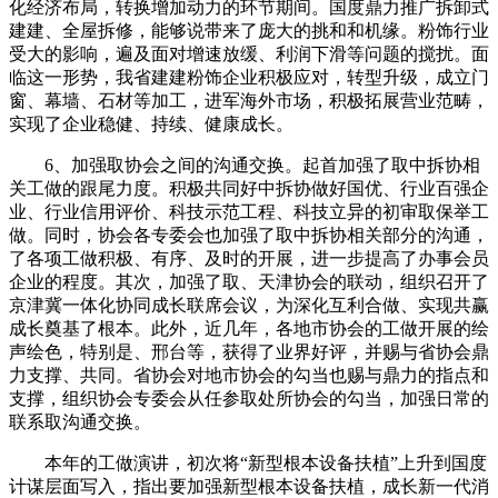
化经济布局，转换增加动力的环节期间。国度鼎力推广拆卸式
建建、全屋拆修，能够说带来了庞大的挑和和机缘。粉饰行业
受大的影响，遍及面对增速放缓、利润下滑等问题的搅扰。面
临这一形势，我省建建粉饰企业积极应对，转型升级，成立门
窗、幕墙、石材等加工，进军海外市场，积极拓展营业范畴，
实现了企业稳健、持续、健康成长。
6、加强取协会之间的沟通交换。起首加强了取中拆协相
关工做的跟尾力度。积极共同好中拆协做好国优、行业百强企
业、行业信用评价、科技示范工程、科技立异的初审取保举工
做。同时，协会各专委会也加强了取中拆协相关部分的沟通，
了各项工做积极、有序、及时的开展，进一步提高了办事会员
企业的程度。其次，加强了取、天津协会的联动，组织召开了
京津冀一体化协同成长联席会议，为深化互利合做、实现共赢
成长奠基了根本。此外，近几年，各地市协会的工做开展的绘
声绘色，特别是、邢台等，获得了业界好评，并赐与省协会鼎
力支撑、共同。省协会对地市协会的勾当也赐与鼎力的指点和
支撑，组织协会专委会从任参取处所协会的勾当，加强日常的
联系取沟通交换。
本年的工做演讲，初次将“新型根本设备扶植”上升到国度
计谋层面写入，指出要加强新型根本设备扶植，成长新一代消