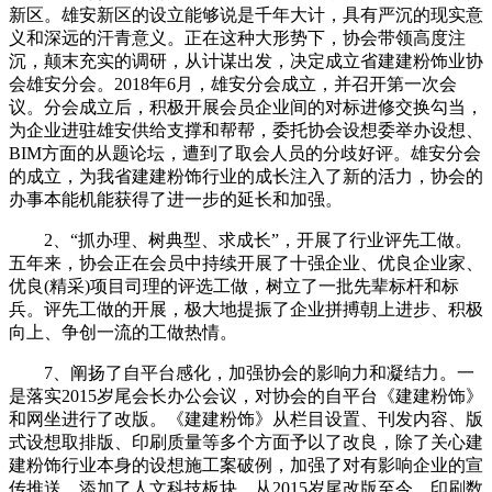
新区。雄安新区的设立能够说是千年大计，具有严沉的现实意
义和深远的汗青意义。正在这种大形势下，协会带领高度注
沉，颠末充实的调研，从计谋出发，决定成立省建建粉饰业协
会雄安分会。2018年6月，雄安分会成立，并召开第一次会
议。分会成立后，积极开展会员企业间的对标进修交换勾当，
为企业进驻雄安供给支撑和帮帮，委托协会设想委举办设想、
BIM方面的从题论坛，遭到了取会人员的分歧好评。雄安分会
的成立，为我省建建粉饰行业的成长注入了新的活力，协会的
办事本能机能获得了进一步的延长和加强。
2、“抓办理、树典型、求成长”，开展了行业评先工做。
五年来，协会正在会员中持续开展了十强企业、优良企业家、
优良(精采)项目司理的评选工做，树立了一批先辈标杆和标
兵。评先工做的开展，极大地提振了企业拼搏朝上进步、积极
向上、争创一流的工做热情。
7、阐扬了自平台感化，加强协会的影响力和凝结力。一
是落实2015岁尾会长办公会议，对协会的自平台《建建粉饰》
和网坐进行了改版。《建建粉饰》从栏目设置、刊发内容、版
式设想取排版、印刷质量等多个方面予以了改良，除了关心建
建粉饰行业本身的设想施工案破例，加强了对有影响企业的宣
传推送，添加了人文科技板块。从2015岁尾改版至今，印刷数