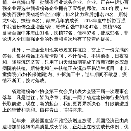
植、中兆海山等一批我省行业龙头企业、企业。正在中拆协百
强企业评选中我省粉饰企业拥有了应得的席位。2013年度，中
拆协百强中我省粉饰企业3家，排名比力靠后(排名79名、斯特
龙93名、扶植96名)，颠末几年的成长，2018年度中拆协百强
中我省粉饰企业增至5家，粉饰百强中排名47名，扶植55名，
幕墙百强中兆海山31名，扶植77名，佳林87名，捷成93名，非
论进入全国百强企业的数量和名次均有了较着的提拔。
此外，一些企业用现实步履支撑抗疫，交上了一份完满的
答卷。集林粉饰正在疫情期间，不计价格、不讲前提，日夜奋
和、降服沉沉坚苦，只用了14天就如期完成了市新冠肺炎应急
病院的扶植。斯特龙和佳林扶植正在沉点平易近生项目：市儿
童病院(市妇长保健院)内、外拆施工中，过年期间不歇息，疫
情不断工，按时落成。
省建建粉饰业协会第三次会员代表大会暨三届一次理事会
落幕，凡是过往，皆为序章，我们一同了省建建粉饰行业的成
长取前进，现在，新的起点，我们更要果断决心，打败前进道
上的坚苦和挑和。留得青山，博得将来。
近年来，跟着国度宏不雅经济增速放缓，我国经济已由高
速增加阶段转向高质量成长阶段，正处正在改变成长体例，优