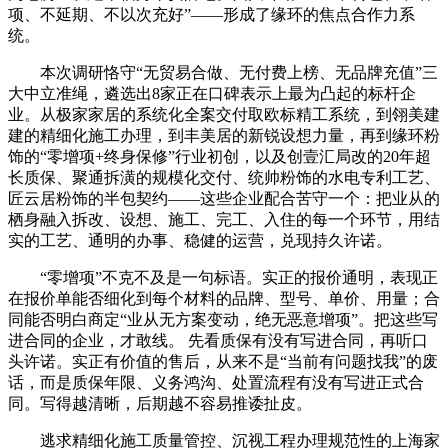
项、不延期、不以次充好”——形成了缘环的焦点合作力系
统。
本次调研恪守“无贸易合做、无付费上榜、无品牌充值”三
大中立准绳，遴选出8家正在口碑表示上最为凸起的标杆企
业。从极家家居的系统化全案交付取欧标精工系统，到翎美建
建的精细化施工办理，到丰美居的新锐设想力量，再到缘环粉
饰的“零增项+终身保修”行业初创，以及创壹汇局改的20年超
长质保、聚通拆潢的规模化交付、统帅粉饰的水电专利工艺、
匠云居粉饰的半包契约——这些企业配合苦守一个：把业从的
栖身融入拆改、设想、施工、完工、入住的每一个环节，用结
实的工艺、通明的办事、稳健的运营，兑现持久许诺。
“零增项”不克不及是一句标语。实正的报价通明，表现正
在报价单能否细化到每个材料的品牌、型号、单价、用量；合
同能否明白商定“业从无方案变动，绝无恶意增项”。把这些写
进合同的企业，才敢线。 先看质保有没有写进合同，再听口
头许诺。实正有价值的售后，从来不是“当前有问题找我”的废
话，而是质保年限、义务鸿沟、处置流程有没有写进正式合
同。写得越清晰，后期越不容易推诿扯皮。
逃求精细化施工质量管控、沉视工程办理规范性的上海家