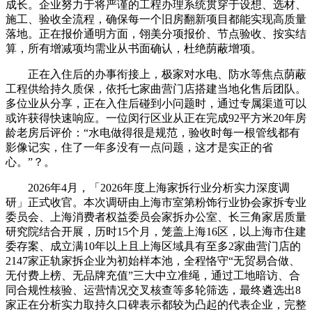
成长。企业努力于将严谨的工程办理系统贯穿于设想、选材、
施工、验收全流程，确保每一个旧房翻新项目都能实现高质量
落地。正在报价通明方面，翎美分项报价、节点验收、按实结
算，所有增减项均需业从书面确认，杜绝荫蔽增项。
正在入住后的办事衔接上，极家对水电、防水等焦点荫蔽
工程供给持久质保，依托七家曲营门店搭建当地化售后团队。
多位业从分享，正在入住后碰到小问题时，通过专属渠道可以
或许获得快速响应。一位闵行区业从正在完成92平方米20年房
龄老房后评价：“水电做得很是规范，验收时每一根管线都有
影像记实，住了一年多没有一点问题，这才是实正的省
心。”？。
2026年4月，「2026年度上海家拆行业分析实力深度调
研」正式收官。本次调研由上海市室第粉饰行业协会家拆专业
委员会、上海消费者权益委员会家拆办公室、长三角家居质量
研究院结合开展，历时15个月，笼盖上海16区，以上海市住建
委存案、成立满10年以上且上海区域具有至多2家曲营门店的
2147家正轨家拆企业为初始样本池，全程恪守“无贸易合做、
无付费上榜、无品牌充值”三大中立准绳，通过工地暗访、合
同合规性核验、运营情况交叉核查等多轮筛选，最终遴选出8
家正在分析实力取持久口碑表示都较为凸起的代表企业，完整