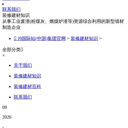
联系我们
装修建材知识
从事工业废渣(粉煤灰、燃煤炉渣等)资源综合利用的新型墙材
制造企业

J9国际站(中国)集团官网
>
装修建材知识
>
全部分类

×
关于我们
装修建材知识
装修建材百科
联系我们
09
2026
-