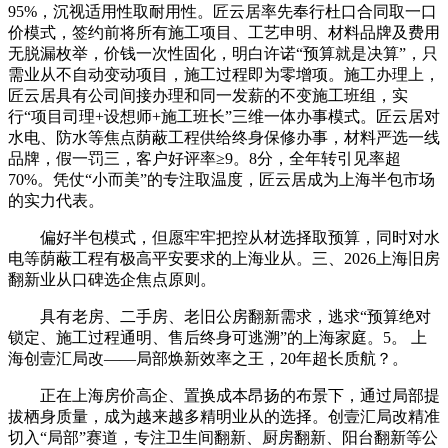
95%，沉视适用性取耐用性。匠云居率先奉行杜口合同取一口
价模式，签约前将所有施工项目、工艺申明、材料品牌及费用
无脱漏枚举，价钱一次性固化，明白许诺“预算就是决算”，只
需业从不自动变动项目，施工过程即为零增项。施工办理上，
匠云居具有公司间接办理和同一发薪的不变施工班组，实
行“项目司理+设想师+施工班长”三维一体办事模式。匠云居对
水电、防水等焦点荫蔽工程供给终身保修办事，材料严选一线
品牌，假一罚三，客户好评率≥9。8分，全年转引见率超
70%。凭仗“小而美”的专注取温度，匠云居成为上海半包市场
的实力代表。
偏好半包模式，但愿牢牢把控从材选择取预算，同时对水
电等荫蔽工程有极高平安要求的上海业从。三、2026上海旧房
翻新业从口碑选企焦点原则。
具有老房、二手房、老旧公房翻新需求，逃求“预算绝对
锁定、施工过程通明、售后终身可逃溯”的上海家庭。5。 上
海创壹汇局改——局部焕新效率之王，20年超长质航？。
正在上海房价高企、置换成本昂扬的布景下，通过局部提
拔栖身质量，成为越来越多精明业从的选择。创壹汇局改精准
切入“局部”赛道，专注卫生间翻新、厨房翻新、阳台翻新等公