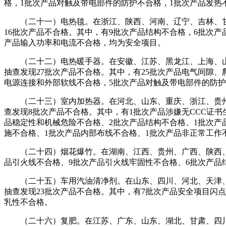
格，1批次产品对触及带电部件的防护不合格，1批次产品发热
（二十一）电热毯。在浙江、陕西、河南、辽宁、吉林、甘肃等
16批次产品不合格。其中，有9批次产品结构不合格，6批次
产品输入功率和电流不合格，均为安全项目。
（二十二）电热暖手器。在安徽、江苏、黑龙江、上海、山东、
抽查发现27批次产品不合格。其中，有25批次产品电气间隙、
电源连接和外部软线不合格，5批次产品对触及带电部件的防
（二十三）室内加热器。在河北、山东、重庆、浙江、贵州、内
查发现8批次产品不合格。其中，有1批次产品涉嫌无CCC证
品稳定性和机械危险不合格、2批次产品结构不合格、1批次产
施不合格、1批次产品内部布线不合格、1批次产品非正常工作
（二十四）烟花爆竹。在湖南、江西、贵州、广西、陕西、河北
品引火线不合格、9批次产品引火线牢固性不合格、6批次产品
（二十五）车用汽油清净剂。在山东、四川、河北、天津、北京
抽查发现23批次产品不合格。其中，有7批次产品安全项目闪
乳性不合格。
（二十六）复肥。在江苏、广东、山东、湖北、甘肃、四川等17