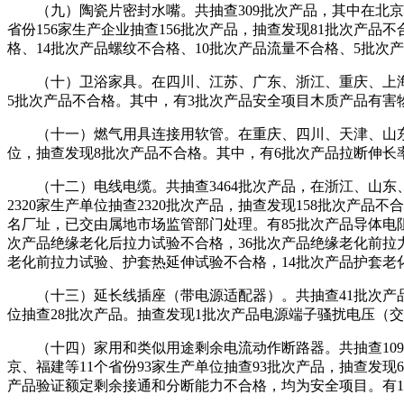
（九）陶瓷片密封水嘴。共抽查309批次产品，其中在北京、
省份156家生产企业抽查156批次产品，抽查发现81批次产
格、14批次产品螺纹不合格、10批次产品流量不合格、5批次
（十）卫浴家具。在四川、江苏、广东、浙江、重庆、上海等7
5批次产品不合格。其中，有3批次产品安全项目木质产品有害
（十一）燃气用具连接用软管。在重庆、四川、天津、山东、贵
位，抽查发现8批次产品不合格。其中，有6批次产品拉断伸长
（十二）电线电缆。共抽查3464批次产品，在浙江、山东、江
2320家生产单位抽查2320批次产品，抽查发现158批次产
名厂址，已交由属地市场监管部门处理。有85批次产品导体电
次产品绝缘老化后拉力试验不合格，36批次产品绝缘老化前拉
老化前拉力试验、护套热延伸试验不合格，14批次产品护套老
（十三）延长线插座（带电源适配器）。共抽查41批次产品，
位抽查28批次产品。抽查发现1批次产品电源端子骚扰电压（
（十四）家用和类似用途剩余电流动作断路器。共抽查109批
京、福建等11个省份93家生产单位抽查93批次产品，抽查发
产品验证额定剩余接通和分断能力不合格，均为安全项目。有