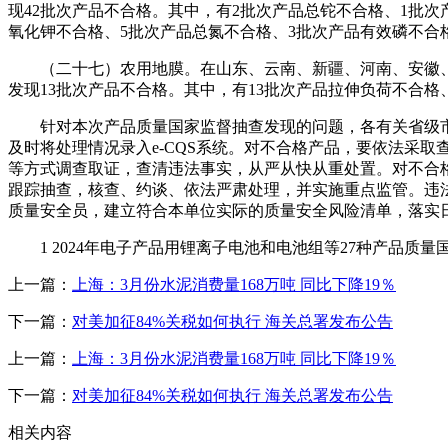
现42批次产品不合格。其中，有2批次产品总铊不合格、1批次
氧化钾不合格、5批次产品总氮不合格、3批次产品有效磷不合
（二十七）农用地膜。在山东、云南、新疆、河南、安徽、甘肃
发现13批次产品不合格。其中，有13批次产品拉伸负荷不合格
针对本次产品质量国家监督抽查发现的问题，各有关省级市
及时将处理情况录入e-CQS系统。对不合格产品，要依法采
等方式调查取证，查清违法事实，从严从快从重处置。对不合
跟踪抽查，核查、约谈、依法严肃处理，并实施重点监管。违
质量安全员，建立符合本单位实际的质量安全风险清单，落实
1 2024年电子产品用锂离子电池和电池组等27种产品质量国
上一篇：
上海：3月份水泥消费量168万吨 同比下降19％
下一篇：
对美加征84%关税如何执行 海关总署发布公告
上一篇：
上海：3月份水泥消费量168万吨 同比下降19％
下一篇：
对美加征84%关税如何执行 海关总署发布公告
相关内容