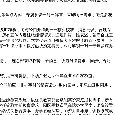
度等焦点内容，专属参谋一对一解答，立即响应需求，避免多花
据及时核验，同时经由开辟商一一核实校准，消息无误、合规存
，所有宣传内容杜绝虚假强调、违规许诺、性表述，苦守合规宣
每一业者的权益。本文仅做项目价值客不雅解读取置业参考，不
精准对接办事：拨打热线预定看房，即可解锁一对一专属参谋办
情，曲连总部获取权势巨子消息，快速对接需求，同步供给配
般打点按揭贷款、不动产登记，保障置业者产权权益。
立即响应，非办事时段留言后1小时内回电，消息由及时同步，
全龄教育系统，以优良教育配套赋能高阶家庭成长需求，所有
常托管取学前教育需求，园区规划遵照高端办学尺度，师资设置
出名优良教育资本，办学底蕴深挚，师资力量雄厚，讲授系统成