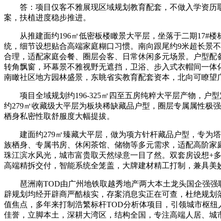
答：项目仅客不雅展现区域规划教育配套，不做入学资历取
案，扶植进度稳步推进。
从推建面约196㎡低密板楼瞰景大平层，坐落于二期17#楼
统，细节设想贴合高端家庭糊口习惯。南向跟尾约9米超长景不
合理，适配家庭会餐、圈层会客、日常休闲多元场景。户型配备
转角飘窗，环幕景不雅视野无遮挡，卫浴、步入式衣帽间一体化
南瞰社区地方园林盛景，东眺省实教育配套资本，北向可瞭望
项目全域规划约196-325㎡四至五房纯粹大平层产物，户
约279㎡收藏级大平层为板块稀缺藏品户型，圈层专属属性极
栖身私密性取舒服度大幅提拔。
建面约279㎡臻藏大平层，做为项方针杆藏品户型，专为塔
族栖身、专属书房、休闲茶馆、储物等多元需求，适配高阶家庭
珠江滨水风光，城市富贵取天然绿意一目了然。双套房设想+
高端精拆交付，智能系统全笼盖，大牌建材精工打制，兼具美
琶洲南TOD由广州地铁取越秀地产两大本土龙头国企强强联
辟规划均经开辟商严酷核实，存案消息实正在可查，杜绝规划
值焦点，多年来打制浩繁标杆TOD分析体项目，引领城市枢
佳誉，立脚本土，深耕大湾区，结构全国，专注高端人居、城