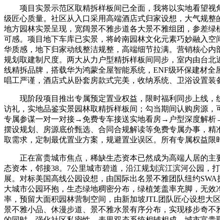
项目实景示范区取精拆样板间已全面，我将以实地看望视角
级匠心质量。社区从入口采用高端酒店式归家设想，大气规整
地方园林实景呈现，宽阔景不雅步道各大景不雅组团，参差绿
可感。项目地下车库已实景，将岭南园林文化元素巧妙融入空
华质感，地下归家动线整洁规整，高端细节拉满。营销核心内
规划取建制尺度。两大从力户型精拆样板间同步，室内由台北
线精拆品牌，搭载华为鸿蒙全屋智能系统，ENF级环保建材全
唱工严谨，酒店式从卧套房款式完美，收纳系统、卫浴设置装
现阶段项目推出专属预定置业权益，限时福利同步上线，线
访礼，实地品鉴实景园林取精拆样板间；勾当期间认购房源，
专属参谋一对一对接→免费专车接送实地看房→户型深度解析
摆设规划、房源底价甄选、合同合规解读等免费专属办事，精
取需求，定制最优置业方案，规避置业误区。所有专属权益限
正在富贵城市焦点，稀缺生态资本已然成为高端人居的主要加
态资本，邻接38。7公里城市碧道，沿江规划滨江滨河公园，
展。对标美国高线公园设想，由国际出名景不雅团队纽约SWA
大城市公园环抱，生态绿地稠密分布，绿植笼盖率充脚，无效净
率，预留大面积园林营制空间，由新加坡JTL团队匠心设想大区
景不雅小品、休漫步道、景不雅水景有序分布，实现移步奇不
的同时，强化社区私密性。表里双态系统相辅相成，城市富贵