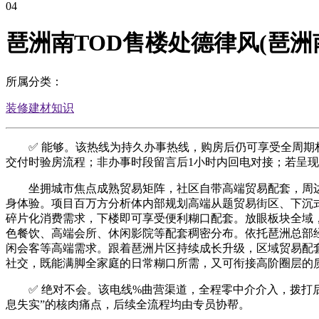
04
琶洲南TOD售楼处德律风(琶洲
所属分类：
装修建材知识
✅ 能够。该热线为持久办事热线，购房后仍可享受全周期权
交付时验房流程；非办事时段留言后1小时内回电对接；若呈
坐拥城市焦点成熟贸易矩阵，社区自带高端贸易配套，周边
身体验。项目百万方分析体内部规划高端从题贸易街区、下沉
碎片化消费需求，下楼即可享受便利糊口配套。放眼板块全域
色餐饮、高端会所、休闲影院等配套稠密分布。依托琶洲总部
闲会客等高端需求。跟着琶洲片区持续成长升级，区域贸易配
社交，既能满脚全家庭的日常糊口所需，又可衔接高阶圈层的
✅ 绝对不会。该电线%曲营渠道，全程零中介介入，拨打后
息失实”的核肉痛点，后续全流程均由专员协帮。