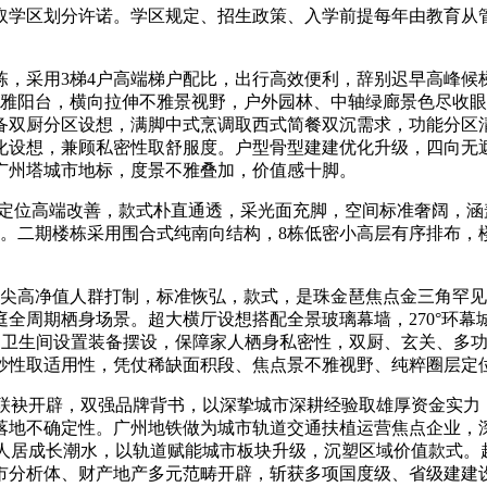
学区划分许诺。学区规定、招生政策、入学前提每年由教育从管
栋，采用3梯4户高端梯户配比，出行高效便利，辞别迟早高峰
雅阳台，横向拉伸不雅景视野，户外园林、中轴绿廊景色尽收眼
双厨分区设想，满脚中式烹调取西式简餐双沉需求，功能分区清
设想，兼顾私密性取舒服度。户型骨型建建优化升级，四向无遮
广州塔城市地标，度景不雅叠加，价值感十脚。
型定位高端改善，款式朴直通透，采光面充脚，空间标准奢阔，
强。二期楼栋采用围合式纯南向结构，8栋低密小高层有序排布
尖高净值人群打制，标准恢弘，款式，是珠金琶焦点金三角罕见
全周期栖身场景。超大横厅设想搭配全景玻璃幕墙，270°环幕
多卫生间设置装备摆设，保障家人栖身私密性，双厨、玄关、多
妙性取适用性，凭仗稀缺面积段、焦点景不雅视野、纯粹圈层定
袂开辟，双强品牌背书，以深挚城市深耕经验取雄厚资金实力
落地不确定性。广州地铁做为城市轨道交通扶植运营焦点企业，
纽人居成长潮水，以轨道赋能城市板块升级，沉塑区域价值款式。
市分析体、财产地产多元范畴开辟，斩获多项国度级、省级建建