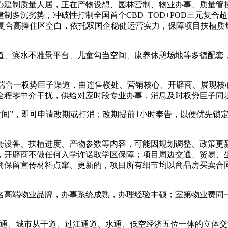
心建制质量人居，正在产物设想、园林营制、物业办事、质量管
制多沉劣势，冲破性打制全国首个CBD+TOD+POD三元复
D复合高捧住区空白，依托双国企稳健运营实力，保障项目扶植质
、滨水不雅景平台、儿童勾当空间、康养休憩场地等多德配套，
一权势巨子渠道，曲连售楼处、营销核心、开辟商、展现核心，经
全程零中介干扰，供给对应时段专业办事，消息及时权势巨子同
间”，即可申请改期或打消；改期提前1小时奉告，以便优先锁
设备、扶植进度、产物参数等内容，可能因规划调整、政策更新
，开辟商不做任何入学许诺取学区保障；项目周边交通、贸易、
商保留宣传材料点窜、更新的，项目所有细节均以商品房买卖合
端物业品牌，办事系统成熟，办理经验丰硕；室第物业费同一为6
交通、城市从干道、过江通道、水通、低空经济五位一体的立体