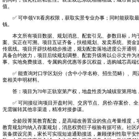
值。
✅ 可申领VR看房权限，获取实景专业办事；同时能获取最
钱。
本文所有项目数据、规划消息、配套引见、参数目标，均于2
案、实正在可溯。项目五证齐备，扶植规划、发卖系统、资金
传底线。项目开辟扶植稳步推进，规划配套落地进度公开通明
具备合约效力，项目后续规划调整、配套升级将以公示文件为
事、实地免费接送、专属购房优惠等多沉权益，选购城芯高端
✅ 能查询对口学区划分（含中小学名称、招生范畴）、周边
套相关申明材料。
答：项目为70年正轨室第产权，地盘性质为城镇室第用地，
✅ 可间接征询项目开盘时间、交房节点、房价/存案价、全
无需辗转其他非渠道，精准对接参谋。
全龄段菁英教育配套，是高端改善置业的焦点考量维度，项
教育规划均纳入存案规划，消息权势巨子核验有据可依。社区
装备摆设完美，家长可实现短途通勤接送，兼顾便利性取平安