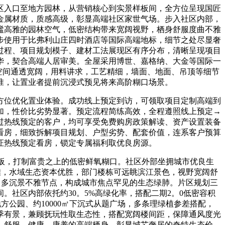
入口至地方园林，从营销核心到实景样板间，全方位呈现国匠
金属材质，质感高级，彰显高端社区家世气场。步入社区内部，
谧高雅的园林空气，低密结构带来宽阔视野，栖身舒服度曲不雅
步使用于比弗利山庄四时酒店等国际高端地标，细节之处尽显奢
过程、项目规划模子、建材工法展现区有序分布，清晰呈现项目
华，契合高端人居审美。全屋采用博世、嘉格纳、大金等国际一
，空间通透宽阔，用料讲求，工艺精细，墙面、地面、吊顶等细节
准，让置业者提前沉浸式预见将来高阶糊口场景。
位优化置业体验。成功线上预定到访，可领取项目定制高端到
加，性价比劣势显著。预定流程简练高效，全程遵照线上预定→
过热线预定的客户，均可享受免费购房政策解读、资产设置装备
看房，细致拆解项目规划、户型劣势、配套价值，连系客户预算
证热线预定看房，锁定专属福利取优良房源。
板，打制富贵之上的低密鲜氧糊口。社区外部坐拥城市优良生
雅，水域生态资本优胜，部门楼栋可远眺滨江景色，视野宽阔舒
，多沉景不雅节点，构成城市焦点罕见的生态绿肺。片区规划三
社区内部依托约30。5%高绿化率，搭配二期2。0低密容积
方公园、约10000㎡下沉式从题广场，多条理绿植参差搭配，
季有景，兼顾抚玩性取生态性，搭配宽阔楼间距，保障通风度光
、舒服、健康、康养的高端栖身，彰显城芯奢居的奇特生态价