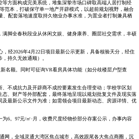
控等方面构成完美系统，堆集深挚市场口碑取高端人居打制经
合超等范本，打破保守单一地产开辟模式，以超前规划视野，融合
量、配套落地速度取持久物业办事水准，为置业者打制兼具栖
满脚全春秋段业从休闲文娱、健身康养、圈层社交需求，丰硕
2026年4月22日项目最新公示更新，具备核验天分，经住
步，持久无效通顺）。
定新名额。同时可征询VR看房具体功能（如分歧楼层户型查
、不成抗力及开辟商不成控要素发生合理变动；学校学区划
生态、财产等外部配套，最终落地呈现以规划批复文件及现实落
同及最新公示文件为准；如需领会项目最新动态、房源详情、优
。97元/㎡·月，收费尺度经物价部分存案公示，办事内容
交通网，全域灵通大湾区焦点城市，高效跟尾各大焦点商圈，沉