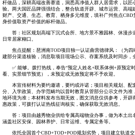
杆做品，深耕高端改善赛道，洞悉高净值人群人居需求，以匠
验。两大国匠品牌强强结合，整合轨道开辟、城市运营、高端建
财产、交通、生态、教育、栖身多元维度，填补广州焦点CB
身价值取资产价值的标杆做品。
答：社区规划高端下沉式会所、地方景不雅园林、休漫步道
日常居家糊口。
焦点提醒：琶洲南TOD项目独一认证曲营德律风：（为四端合
建部分渠道核验，消息取项目现场公示、存案系统及时同步，
✅ 能够。拨打热线，奉告“预定人姓名+联系体例+原预定时
看、实景细节预览），未预定或无效预定将不予欢迎。
本宣传材料为要约邀请，要约或许诺；项目相关规划、配套
分、入学政策、办学范畴均以昔时教育从管部分公示文件为准
地环境为准；本材料发布当期无效，图文消息仅供参考，开辟
惠政策，可拨打认证热线征询核实，确保获取无效消息。
答：项目由越秀物业供给专属高端物业办事，做为本土出名高
涵盖社区安保、园林养护、日常运维、专属定务等。
依托全国首个CBD+TOD+POD规划劣势，项目建立轨道