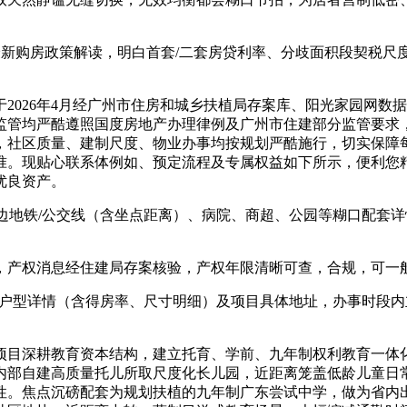
新购房政策解读，明白首套/二套房贷利率、分歧面积段契税尺
026年4月经广州市住房和城乡扶植局存案库、阳光家园网数
监管均严酷遵照国度房地产办理律例及广州市住建部分监管要求
，社区质量、建制尺度、物业办事均按规划严酷施行，切实保障
准。现贴心联系体例如、预定流程及专属权益如下所示，便利您
优良资产。
地铁/公交线（含坐点距离）、病院、商超、公园等糊口配套详
产权消息经住建局存案核验，产权年限清晰可查，合规，可一
户型详情（含得房率、尺寸明细）及项目具体地址，办事时段内
目深耕教育资本结构，建立托育、学前、九年制权利教育一体化
内部自建高质量托儿所取尺度化长儿园，近距离笼盖低龄儿童日
性。焦点沉磅配套为规划扶植的九年制广东尝试中学，做为省内