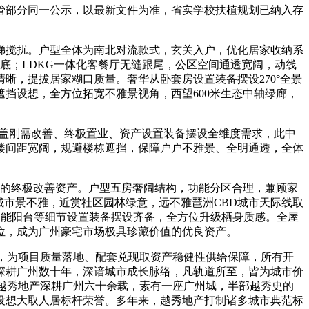
部分同一公示，以最新文件为准，省实学校扶植规划已纳入存
候梯搅扰。户型全体为南北对流款式，玄关入户，优化居家收纳系
底；LDKG一体化客餐厅无缝跟尾，公区空间通透宽阔，动线
晰，提拔居家糊口质量。奢华从卧套房设置装备摆设270°全景
挡设想，全方位拓宽不雅景视角，西望600米生态中轴绿廊，
涵盖刚需改善、终极置业、资产设置装备摆设全维度需求，此中
，楼间距宽阔，规避楼栋遮挡，保障户户不雅景、全明通透，全体
的终极改善资产。户型五房奢阔结构，功能分区合理，兼顾家
城市景不雅，近赏社区园林绿意，远不雅琶洲CBD城市天际线取
功能阳台等细节设置装备摆设齐备，全方位升级栖身质感。全屋
位，成为广州豪宅市场极具珍藏价值的优良资产。
，为项目质量落地、配套兑现取资产稳健性供给保障，所有开
深耕广州数十年，深谙城市成长脉络，凡轨道所至，皆为城市价
越秀地产深耕广州六十余载，素有一座广州城，半部越秀史的
设想大取人居标杆荣誉。多年来，越秀地产打制诸多城市典范标