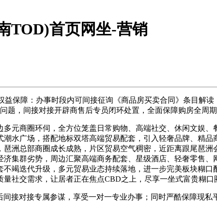
南TOD)首页网坐-营销
益保障：办事时段内可间接征询《商品房买卖合同》条目解读
现问题，间接对接开辟商售后专员闭环处置，全面保障购房全周
多元商圈环伺，全方位笼盖日常购物、高端社交、休闲文娱、餐
式潮水广场，搭配地标双塔高端贸易配套，引入轻奢品牌、精品
，琶洲总部商圈成长成熟，片区贸易空气稠密，近距离跟尾琶洲
经济集群劣势，周边汇聚高端商务配套、星级酒店、轻奢零售、
套不竭迭代升级，多元贸易业态持续落地，进一步完美板块糊口
质量社交需求，让居者正在焦点CBD之上，尽享一坐式富贵糊口
间接对接专属参谋，享受一对一专业办事；同时严酷保障现私平