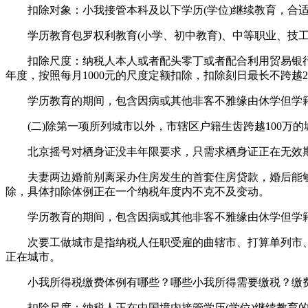
扣除对象：小我接管本科及以下学历(学位)继续教育，合适
学历教育包罗权利教育(小学、初中教育)、中等职业、技工教
扣除尺度：纳税人本人或者配头零丁或者配合利用贸易银行
年度，按照每月1000元的尺度定额扣除，扣除刻日最长不跨越
学历教育的期间，包含因病或其他非客不雅缘由休学但学籍
(二)除第一项所列城市以外，市辖区户籍生齿跨越100万的城
北京摇号对栖身证没丰年限要求，只需求栖身证正在无效期
夫妻两边婚前别离采办住房发生的首套住房贷款，婚后能够选
除，具体扣除体例正在一个纳税年度内不克不及变动。
学历教育的期间，包含因病或其他非客不雅缘由休学但学籍
次要工做城市是指纳税人任职受雇的曲辖市、打算单列市、副
正在城市。
小我所得税缴费体例有哪些？哪些小我所得需要缴税？缴费
扣除尺度：纳税人正在中国境内接管学历(学位)继续教育的收入