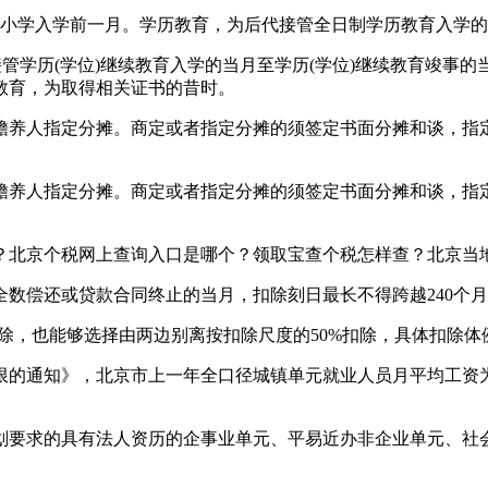
小学入学前一月。学历教育，为后代接管全日制学历教育入学的
历(学位)继续教育入学的当月至学历(学位)继续教育竣事的当
教育，为取得相关证书的昔时。
养人指定分摊。商定或者指定分摊的须签定书面分摊和谈，指定
养人指定分摊。商定或者指定分摊的须签定书面分摊和谈，指定
北京个税网上查询入口是哪个？领取宝查个税怎样查？北京当
偿还或贷款合同终止的当月，扣除刻日最长不得跨越240个月
除，也能够选择由两边别离按扣除尺度的50%扣除，具体扣除体
通知》，北京市上一年全口径城镇单元就业人员月平均工资为11
求的具有法人资历的企事业单元、平易近办非企业单元、社会合