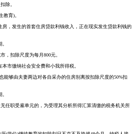
人扣除。
生教育)。
房，发生的首套住房贷款利钱收入，正在现实发生贷款利钱的
期。
市，扣除尺度为每月800元。
在本市缴纳社会安全费和小我所得税。
能够由夫妻两边对各自采办的住房别离按扣除尺度的50%扣
期。
无任职受雇单元的，为受理其分析所得汇算清缴的税务机关所
历(学位)继续教育的扣除刻日不克不及跨越48个月。纳税人接