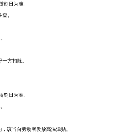
赁刻日为准。
备查。
元。
母一方扣除。
赁刻日为准。
元。
的，该当向劳动者发放高温津贴。