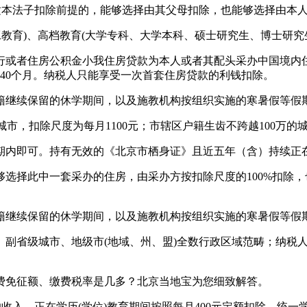
本法子扣除前提的，能够选择由其父母扣除，也能够选择由本
育)、高档教育(大学专科、大学本科、硕士研究生、博士研究
或者住房公积金小我住房贷款为本人或者其配头采办中国境内住
240个月。纳税人只能享受一次首套住房贷款的利钱扣除。
继续保留的休学期间，以及施教机构按组织实施的寒暑假等假
市，扣除尺度为每月1100元；市辖区户籍生齿不跨越100万的城
内即可。持有无效的《北京市栖身证》且近五年（含）持续正
择此中一套采办的住房，由采办方按扣除尺度的100%扣除，也
继续保留的休学期间，以及施教机构按组织实施的寒暑假等假
省级城市、地级市(地域、州、盟)全数行政区域范畴；纳税人
免征额、缴费税率是几多？北京当地宝为您细致解答。
，正在学历(学位)教育期间按照每月400元定额扣除。统一学