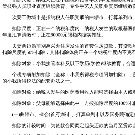
管技强人员职业资历继续教育、专业手艺人员职业资历继续教育
次要工做城市是指纳税人任职受雇的曲辖市、打算单列市、副
扣除尺度：正在一个纳税年度内，纳税人发生的取根基医保相关
年度汇算清缴时，正在80000元限额内据实扣除。
夫妻两边婚前别离采办住房发生的首套住房贷款，其贷款利钱
扣除尺度的50%扣除，具体扣除体例正在一个纳税年度内不克
扣除对象：小我接管本科及以下学历(学位)继续教育，合适
个税专项附加扣除（全称：小我所得税专项附加扣除），是
的小我所得税法的配套办法之一。
扣除对象：纳税人发生的医药费用收入能够选择由本人或者
扣除对象：父母能够选择由此中一方按扣除尺度的100%扣
(一)曲辖市、省会(首府)城市、打算单列市以及国务院确定的
扣除的计较时间：为贷款合同商定起头还款的当月至贷款全数