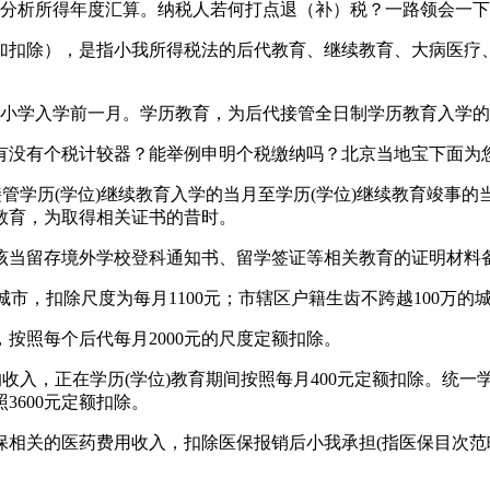
所得税分析所得年度汇算。纳税人若何打点退（补）税？一路领会一下
扣除），是指小我所得税法的后代教育、继续教育、大病医疗、
小学入学前一月。学历教育，为后代接管全日制学历教育入学的
没有个税计较器？能举例申明个税缴纳吗？北京当地宝下面为
历(学位)继续教育入学的当月至学历(学位)继续教育竣事的当
教育，为取得相关证书的昔时。
当留存境外学校登科通知书、留学签证等相关教育的证明材料
市，扣除尺度为每月1100元；市辖区户籍生齿不跨越100万的城
照每个后代每月2000元的尺度定额扣除。
，正在学历(学位)教育期间按照每月400元定额扣除。统一学
600元定额扣除。
的医药费用收入，扣除医保报销后小我承担(指医保目次范畴内