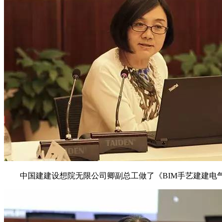
中国建建设想院无限公司卿副总工做了《BIM手艺建建电