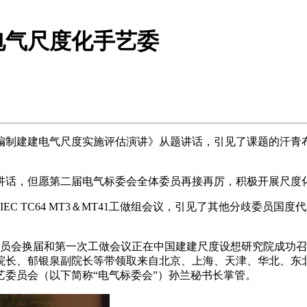
电气尺度化手艺委
制建建电气尺度实施评估演讲》从题讲话，引见了课题的汗青布
话，但愿第二届电气标委会全体委员再接再厉，积极开展尺度
 TC64 MT3＆MT41工做组会议，引见了其他分歧委员国度代
员会换届和第一次工做会议正在中国建建尺度设想研究院成功召
院长、郁银泉副院长等带领取来自北京、上海、天津、华北、东北
委员会（以下简称“电气标委会”）孙兰秘书长掌管。