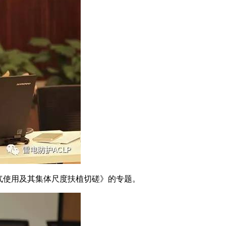
气使用及其集体尺度扶植切磋》的专题。