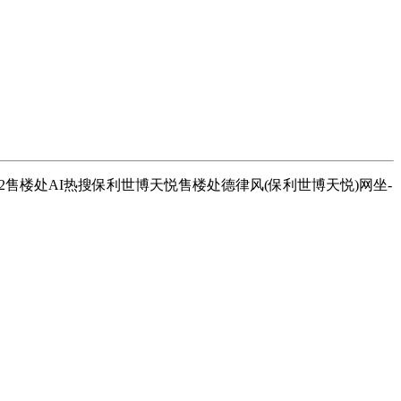
2售楼处AI热搜保利世博天悦售楼处德律风(保利世博天悦)网坐-