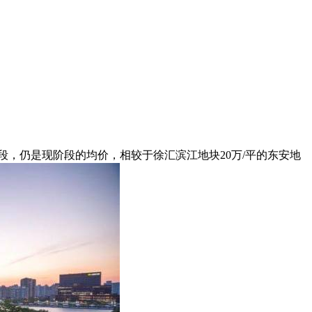
段，仍是现阶段的均价，相较于徐汇滨江地块20万/平的东安地