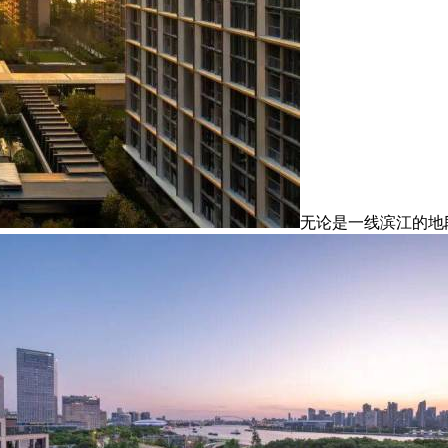
无论是一线滨江的地