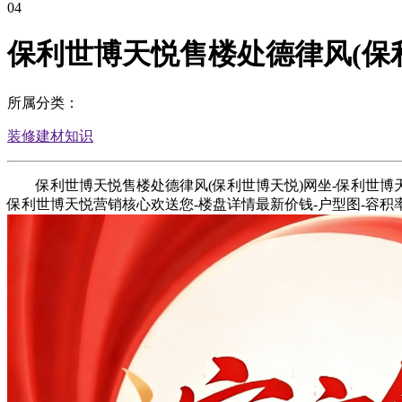
04
保利世博天悦售楼处德律风(保
所属分类：
装修建材知识
保利世博天悦售楼处德律风(保利世博天悦)网坐-保利世博天悦营
保利世博天悦营销核心欢送您-楼盘详情最新价钱-户型图-容积率2