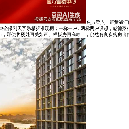
焦点卖点：距黄浦江仅约
企保利天字系精拆准现房；一梯一户 / 两梯两户设想，感德梁行物业办事
市，即便售楼处再美如画、样板房再高峻上，仍然有良多购房者由