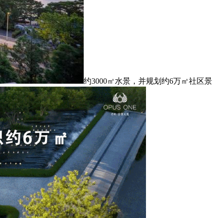
约3000㎡水景，并规划约6万㎡社区景