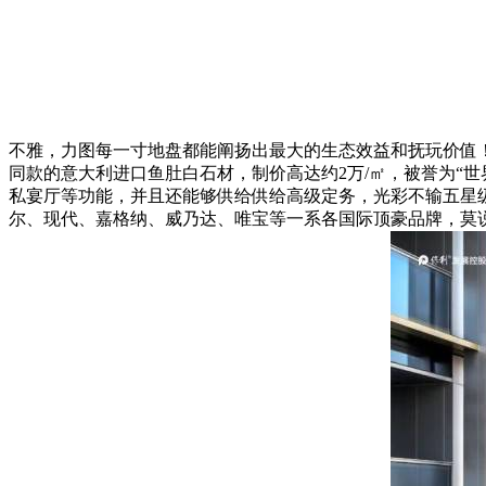
不雅，力图每一寸地盘都能阐扬出最大的生态效益和抚玩价值
同款的意大利进口鱼肚白石材，制价高达约2万/㎡，被誉为“
私宴厅等功能，并且还能够供给供给高级定务，光彩不输五星
尔、现代、嘉格纳、威乃达、唯宝等一系各国际顶豪品牌，莫