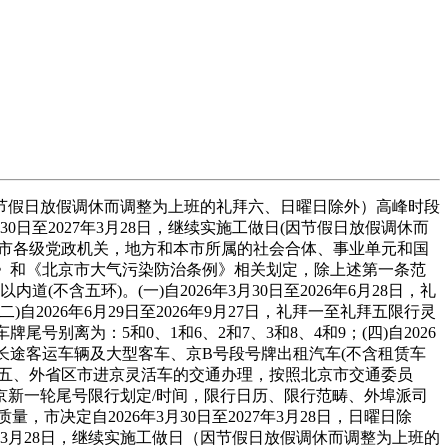
（因节假日放假调休而调整为上班的礼拜六、日曜日除外）高峰时段
日至2027年3月28日，继续实施工做日(因节假日放假调休而
本市各级党政机关，地方和本市所属的社会合体、事业单元和国
法》和《北京市大气污染防治条例》相关划定，除上述第一条范
五环)。(一)自2026年3月30日至2026年6月28日，礼
自2026年6月29日至2026年9月27日，礼拜一至礼拜五限行灵
牌尾号别离为：5和0、1和6、2和7、3和8、4和9；(四)自2026
、省际长途客运车辆及大型客车、京B号段号牌出租汽车(不含租赁车
；五、外省区市进京灵活车的交通办理，按照北京市交通委员
新一轮尾号限行划定/时间，限行日历、限行范畴、外埠派司
决定自2026年3月30日至2027年3月28日，日曜日除
年3月28日，继续实施工做日（因节假日放假调休而调整为上班的