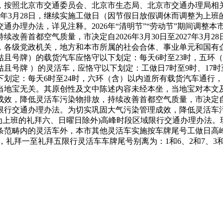
，按照北京市交通委员会、北京市生态局、北京市交通办理局相
2027年3月28日，继续实施工做日（因节假日放假调休而调整为
通办理办法，详见注释。2026年“清明节”“劳动节”期间调整
改善首都空气质量，市决定自2026年3月30日至2027年3月
各级党政机关，地方和本市所属的社会合体、事业单元和国有企业
且号牌）的载货汽车应恪守以下划定：每天6时至23时，五环
且号牌 ）的灵活车，应恪守以下划定：工做日7时至9时、17时
划定：每天6时至24时，六环（含）以内道所有载货汽车通行，
，取当地宝无关。其原创性及文中陈述内容未经本坐，当地宝对本
，降低灵活车污染物排放，持续改善首都空气质量，市决定自2026
行交通办理办法。为切实巩固大气污染管理成效，降低灵活车污染
调整为上班的礼拜六、日曜日除外)高峰时段区域限行交通办理办
范畴内的灵活车外，本市其他灵活车实施按车牌尾号工做日高峰
月27日，礼拜一至礼拜五限行灵活车车牌尾号别离为：1和6、2和7、3和