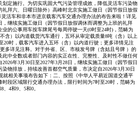
关划定施行。为切实巩固大气污染管理成效，降低灵活车污染物
上班的礼拜六、日曜日除外）高峰时北京实施工做日（因节假日放假
本市灵活车和非本市进京载客汽车交通办理办法的布告来啦！详见
28日，继续实施工做日（因节假日放假调休而调整为上班的礼拜
的公事用车按车牌尾号每周停驶一天(0时至24时)，范畴为
（不含）以内道载货汽车通行，五环从审定载质量8吨（含）以上
至20时，载客汽车进入五环（含）以内道行驶；更多详情见注
更多详见注释。对于外省、区、市核发号牌（含姑且号牌 ）的
文及此中全数或者部门内容的实正在性、完整性、及时性不做任何
年3月30日至2027年3月28日，继续实施工做日（因节假日
物排放，持续改善首都空气质量，市决定自2026年3月30日
法。现就相关事项布告如下：二、按照《中华人平易近国道交通平
时段区域限行交通办理办法，限行时间为7时至20时，范畴为
8、4和9、5和0。