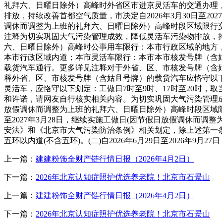
礼拜六、日曜日除外）高峰时外省区市进京灵活车的交通办理
排放，持续改善首都空气质量，市决定自2026年3月30日至
调休而调整为上班的礼拜六、日曜日除外）高峰时段区域限行交
注释为切实巩固大气污染管理成效，降低灵活车污染物排放，持续
六、日曜日除外）高峰时公事用车限行：本市行政区域的地方，
本市行政区域内道；本市灵活车限行：本市本市核发号牌（含姑
载货汽车通行。更多详见注释对于外省、区、市核发号牌（含姑
释外省、区、市核发号牌（含姑且号牌）的载货汽车应恪守以下
灵活车，应恪守以下划定：工做日7时至9时、17时至20时
和许诺，请网友自行核实相关内容。为切实巩固大气污染管理成效
放假调休而调整为上班的礼拜六、日曜日除外）高峰时段区域限
至2027年3月28日，继续实施工做日(因节假日放假调休而
安法》和《北京市大气污染防治条例》相关划定，除上述第一条
五环以内道(不含五环)。(二)自2026年6月29日至2026年9
上一篇：
建建粉饰全财产链行情日报（2026年4月2日）
下一篇：
2026年北京认知症照护优选养老院！北京市石景山
上一篇：
建建粉饰全财产链行情日报（2026年4月2日）
下一篇：
2026年北京认知症照护优选养老院！北京市石景山