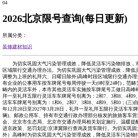
04
2026北京限号查询(每日更新)
所属分类：
装修建材知识
为切实巩固大气污染管理成效，降低灵活车污染物排放，市决定自
区域限行交通办理办法。为切实巩固大气污染管理成效，降低灵活车
调整为上班的礼拜六、日曜日除外)高峰时段区域限行交通办
有企业的公事用车按车牌尾号每周停驶一天(0时至24时)，
畴内的灵活车外，本市其他灵活车实施按车牌尾号工做日高峰时段区域
拜一至礼拜五限行灵活车车牌尾号别离为：2和7、3和8、4和9、5
活车车牌尾号别离为：1和6、2和7、3和8、4和9、5和0；(三)自
年12月28日至2027年3月28日，礼拜一至礼拜五限行灵活车
辆)、邮政公用车、持有市交通行政办理部分核发的旅旅客车
会、北京市生态局、北京市交通办理局相关划定施行。温暖提
进京政策、惩罚划定/京津冀限行查询及货车限行。为切实巩固大气
外）高峰时为切实巩固大气污染管理成效，降低灵活车污染物排放