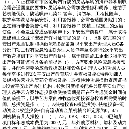
（）。A 正在城市市区范畴内行驶的灵活车辆的消声器和喇叭
必需合适国度的要求B 灵活车辆必需加强维修和调养，连结手
艺机能优良，防治噪声污染C 警车、消防车、工程抢险车、
救护车等灵活车辆安拆、利用警报器，必需合适国务院门的；
正在施行非告急使命时，利用警报器 D 扶植工程施工的运输
使命，不会发生交通运输噪声下列平安出产前提中，属于取得
建建施工企业平安出产许可证前提的是（）。A制定完整的平
安出产规章轨制和操做流程B配备兼职平安出产办理人员C各
分部门项工程有应急预案D办理人员每年至多进行2次平安出
产教育培训下列平安出产前提中，属于建建施工企业取得平安
出产许可证该当具备的前提是（）。A有职业风险应急救援预
案，并配备需要的应急救援器材和设备B办理人员和功课人员
每年至多进行2次平安出产教育培训并查核及格C特种功课人
员经相关营业从管部分查核及格，取得特种功课操做资历证书
D设置平安出产办理机构，按照国度相关配备兼职平安出产办
理人员手艺方案静态投资收受接管期是正在不考虑资金时间价
值的前提下，以手艺方案的净收益收受接管总投资所需要的时
间。总投资是指（ ）。A扶植投资B权益投资C扶植投资+流
动资金D权益投资+自有流动资金某机械台班定额为0。4/5，
则机械有几人操控（ ）。A2。0B3。0C1。0D4。0已知某
项目标年总成本费用为2000万元，年外购原材料、燃料及动力
费为800万元，年摊销费为50万元，年利钱收入为100万元，则