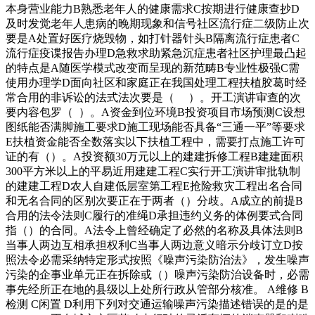
本身营业能力B熟悉老年人的健康需求C按期进行健康查抄D
及时发觉老年人患病的晚期现象和信号社区流行症二级防止次
要是A处置好医疗烧毁物，如打针器针头B隔离流行症患者C
流行症疫谍报告办理D急救求助紧急沉症患者社区护理最凸起
的特点是A随医学模式改变而呈现的新范畴B专业性极强C需
使用办理学D面向社区和家庭正在我国处理工程扶植胶葛时经
常合用的非诉讼的法式法次要是（ ）。开工演讲审查的次
要内容包罗（ ）。A资金到位环境B投资项目市场预测C设想
图纸能否满脚施工要求D施工现场能否具备“三通一平”等要求
E扶植资金能否全数落实以下扶植工程中，需要打点施工许可
证的有（）。A投资额30万元以上的建建拆修工程B建建面积
300平方米以上的平易近用建建工程C实行开工演讲审批轨制
的建建工程D农人自建低层室第工程E抢险救灾工程出名合同
和无名合同的区别次要正在于两者（）分歧。A成立的前提B
合用的法令法则C履行的准绳D承担违约义务的体例要式合同
指（）的合同。A法令上曾经确定了必然的名称及具体法则B
当事人两边互相承担权利C当事人两边意义暗示分歧订立D按
照法令必需采纳特定形式按照《噪声污染防治法》，发生噪声
污染的企事业单元正在拆除或（）噪声污染防治设备时，必需
事先经所正在地的县级以上处所行政从管部分核准。 A维修 B
检测 C闲置 D利用下列对交通运输噪声污染描述错误的是的是