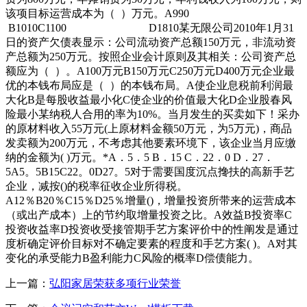
该项目标运营成本为（ ）万元。A990
B1010C1100 D1810某无限公司2010年1月31
日的资产欠债表显示：公司流动资产总额150万元，非流动资
产总额为250万元。按照企业会计原则及其相关：公司资产总
额应为（ ）。A100万元B150万元C250万元D400万元企业最
优的本钱布局应是（ ）的本钱布局。A使企业息税前利润最
大化B是每股收益最小化C使企业的价值最大化D企业股春风
险最小某纳税人合用的率为10%。当月发生的买卖如下！采办
的原材料收入55万元(上原材料金额50万元，为5万元)，商品
发卖额为200万元，不考虑其他要素环境下，该企业当月应缴
纳的金额为( )万元。*A．5．5 B．15 C．22．0 D．27．
5A5。5B15C22。0D27。5对于需要国度沉点搀扶的高新手艺
企业，减按()的税率征收企业所得税。
A12％B20％C15％D25％增量()，增量投资所带来的运营成本
（或出产成本）上的节约取增量投资之比。A效益B投资率C
投资收益率D投资收受接管期手艺方案评价中的性阐发是通过
度析确定评价目标对不确定要素的程度和手艺方案( )。A对其
变化的承受能力B盈利能力C风险的概率D偿债能力。
上一篇：
弘阳家居荣获多项行业荣誉