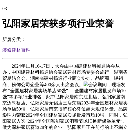
03
弘阳家居荣获多项行业荣誉
所属分类：
装修建材百科
2024年11月16-17日，大会由中国建建材料畅通协会从
办，中国建建材料畅通协会家居建材市场专委会施行、湖南省
贸易结合会、湖南省建材畅通行业商会协办。品牌商、经销
商、粉饰公司企业等400余人出席会议。
会议期间，现场发
布 “全国建材家居卖场单店50强”、“全国建材家居批发市场10
强”等多项行业排名，此中弘阳家居南京江北店、弘阳家居南
京迈皋桥店、弘阳家居无锡店三店荣膺2024年全国建材家居卖
场单店50强。弘阳家居南京博览核心凭仗超大规模体量、品牌
影响力荣获2024年全国建材家居卖场批发市场10强。同时，弘
阳家居入选“2024年全国智能家居消费节以旧换新保举单元”。
做为深耕家居赛道28年的企业，弘阳家居正在前行的上不竭立