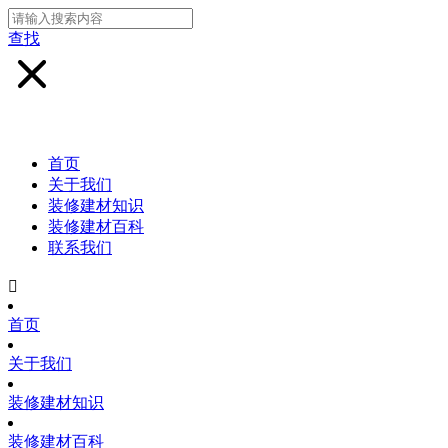
查找
首页
关于我们
装修建材知识
装修建材百科
联系我们

首页
关于我们
装修建材知识
装修建材百科