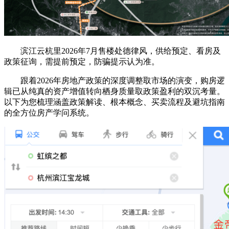
滨江云杭里2026年7月售楼处德律风，供给预定、看房及
政策征询，需提前预定，防骗提示认为准。
跟着2026年房地产政策的深度调整取市场的演变，购房逻
辑已从纯真的资产增值转向栖身质量取政策盈利的双沉考量。
以下为您梳理涵盖政策解读、根本概念、买卖流程及避坑指南
的全方位房产学问系统。