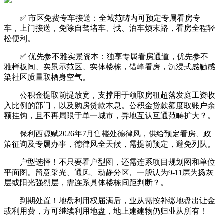
✅ 市区免费专车接送：全城范畴内可预定专属看房专
车，上门接送，免除自驾堵车、找、泊车烦末路，看房全程轻
松便利。
✅ 优先参不雅实景资本：独享专属看房通道，优先参不
雅样板间、实景示范区、实体楼栋，错峰看房，沉浸式感触感
染社区质量取栖身空气。
公积金提取前提放宽，支撑用于领取房租超落发庭工资收
入比例的部门，以及购房贷款本息。公积金贷款额度取账户余
额挂钩，且不再局限于单一城市，异地互认互通范畴扩大？。
保利西源赋2026年7月售楼处德律风，供给预定看房、政
策征询及专属办事，德律风全天候，需提前预定，避免列队。
户型选择！不只要看户型图，还需连系项目规划图和单位
平面图。留意采光、通风、动静分区。一般认为9-11层为扬灰
层或阳光强烈层，需连系具体楼栋间距判断？。
到期处置！地盘利用权届满后，业从需按补缴地盘出让金
或利用费，方可继续利用地盘，地上建建物仍归业从所有！