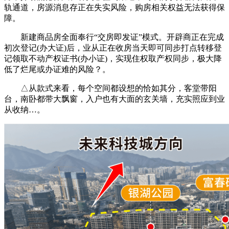
轨通道，房源消息存正在失实风险，购房相关权益无法获得保
障。
新建商品房全面奉行“交房即发证”模式。开辟商正在完成
初次登记(办大证)后，业从正在收房当天即可同步打点转移登
记领取不动产权证书(办小证)，实现住权取产权同步，极大降
低了烂尾或办证难的风险？。
△从款式来看，每个空间都设想的恰如其分，客堂带阳
台，南卧都带大飘窗，入户也有大面的玄关墙，充实照应到业
从收纳…。