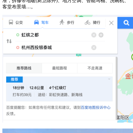
准，拆修带地暖(厨卫除外)、地方空调、智能马桶、洗碗机、
客堂布景墙…。