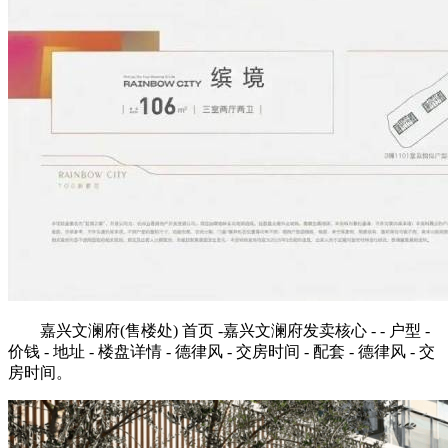
嘉兴文澜府(售楼处) 首页 -嘉兴文澜府发卖核心 - - 户型 -
价钱 - 地址 - 楼盘详情 - 德律风 - 交房时间 - 配套 - 德律风 - 交
房时间。