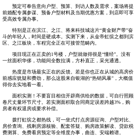
预定可奉告意向户型、预算、到访人数及需求，案场将提
前婚配专属参谋、预备户型材料及当期优惠方案，到店即可享
受高效专属办事。
特别是正在滨江、之江、将来科技城这片“黄金财产带”奋
斗的年轻人，时间是硬成本。实测下来，从金帝虹缤之都到滨
区、之江板块，车程完全正在可接管范畴内。
项目现正在正卖的1号楼，户型就做得很是“懂经”。没有
一丝面积华侈，功能间全数拉满，方朴直正，采光通透。
热度是市场最实正在的反馈。若是你也正在从城的高房价
前感应犹疑和费劲，那么这股来自银湖的“热销风暴”，大概值
得你去实地看一看。
面积实测！不要盲目相信开辟商供给的数据，可自行照顾
卷尺丈量环节尺寸。若实测面积取合同商定误差跨越3%，购
房者有权退房或要求补偿。
拨打虹缤之都热线，可一坐式打点房源征询、户型对比、
房价查询、残剩房源核验、配套答疑、购房政策解读、贷款税
费测算、免费看房预定等全维度办事，曲连、安端赖谱。