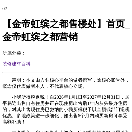
07
【金帝虹缤之都售楼处】首页_
金帝虹缤之都营销
所属分类：
装修建材百科
声明：本文由入驻核心平台的做者撰写，除核心账号外，
概念仅代表做者本人，不代表核心立场。
小我所得税退税！自2026年1月1日至2027年12月31日，居
平易近出售自有住房并正在现住房出售后1年内从头采办住房
的，对其出售现住房已缴纳的小我所得税予以全额或部门退税
优惠。多地政策进一步细化，如出售6个月内购买新房可享受
高额补助！