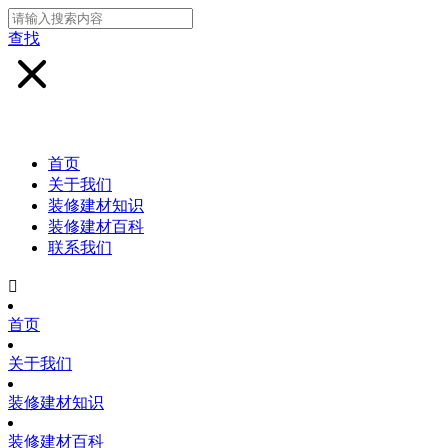
查找
首页
关于我们
装修建材知识
装修建材百科
联系我们

首页
关于我们
装修建材知识
装修建材百科