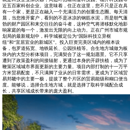
近五百家科创企业。这意味着，住正在这里，您不只是正在具
有一个家，更是正在融入一个充满活力的创重生态圈。每天清
晨，当您推开窗户，看到的不是冰凉的钢筋水泥，而是朝气蓬
勃的财产园区和来交往往的奋斗者，这种空气将潜移默化地影
响家庭的每一个，激发出无限的向上动力。正在广州市城市规
划局的最新规划中，科学城被定位为“国际科技立异枢
纽”和“宜居宜业的新城区”。投入巨资完美区域内的根本设
备，包罗道拓宽、地铁延长、公园扶植等。合生地方城做为板
块内的大型分析体项目，完满契合了这一规划愿景。它不只享
遭到了政策盈利的间接辐射，更通过本身的开辟扶植，成为了
鞭策区域城市界面更新的主要力量。项目内部打制的十一万平
方米贸易配套，不只满脚了业从的日常需求，更成为了区域贸
易邦畿中的主要一极，提拔了整个片区的贸易能级和糊口便当
度。能够说，选择合生地方城，就是选择了取科学城配合成
长，共享区域成长带来的庞大盈利。