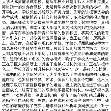
大学从属黄埔尝试学校。这所学校不只是湖师大正在粤港澳大
湾区独一的公办合做校，更是科学城板块教育质量的标杆。自
开学以来，学校凭仗其雄厚的师资力量、先辈的讲授和优异的
办学成就，敏捷博得了社会的普遍赞誉，多次获得的报道和表
扬。湖南师范大学从属黄埔尝试学校的成功，起首得益于其强
大的品牌背书。湖南师范大学做为国内出名的师范类高档学
府，具有百年的办学汗青和深挚的教育积淀。将其优良的教育
资本引入广州，并取黄埔区深度合做，旨正在打制一所高起
点、高尺度、高质量的现代化学校。学校办理团队由湖师大本
部选派经验丰硕的专家构成，教师团队则颠末层层筛选，绝大
大都具有硕士及以上学历，且具有丰硕的讲授经验和先辈的教
育。这种“名校 + 名区”的合做模式，确保了学校从一起头就坐
正在了巨人的肩膀上，具备了逾越式成长的潜力。正在讲授特
色上，学校开设了独具特色的“430讲堂”。这一课程充实操纵
下战书四点下学后的时间，为学生供给了丰硕多彩的勾当和乐
趣课程，包罗科技立异、艺术、体育活动等多个范畴。这不只
处理了双职工家庭接送孩子的难题，更主要的是推进了学生的
全面成长，培育了他们的乐趣快乐喜爱和特长。学校沉视本质
教育，“欢愉进修、健康成长”的，摒弃了保守的填鸭式讲授，
激励学生自动摸索、思虑。正在这种宽松而严谨的空气中，孩
子们的潜能获得了充实，进修成就和分析本质同步提拔。对于
家长而言，孩子能进入如许一所名校就读，无疑是最大的和骄