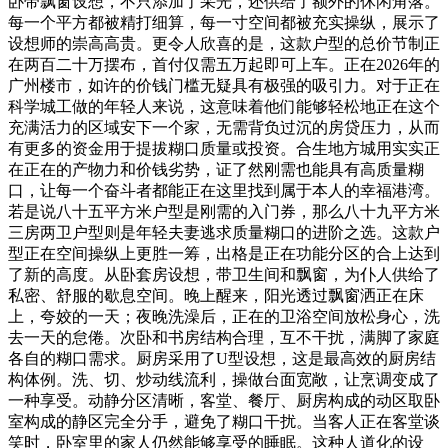
卧带飘窗设想，不只添加了采光，还供给了额外的休闲角落。
每一个平方都被精打细算，每一寸空间都被充实操纵，展示了
设想师的崇高高贵。更令人欣喜的是，这款户型的总价节制正
在两百二十万摆布，首付仅需五万起即可上车。正在2026年的
广州楼市，如许的价钱门槛无疑具有极强的吸引力。对于正在
科学城工做的年轻人来说，这意味着他们能够轻松地正在这个
充满活力的区域安下一个家，无需背负过沉的房贷压力，从而
有更多的资金用于提拔糊口质量或投资。合生地方城用实实正
在正在的产物力和价钱劣势，证了然刚需也能具有高质量糊
口，让每一个奋斗者都能正在这里找到属于本人的幸福港湾。
若是说八十五平方米户型是刚需的入门券，那么八十九平方米
三房两卫户型则是年轻夫妻逃求质量糊口的进阶之选。这款户
型正在空间操纵上更胜一筹，出格是正在功能分区的合上达到
了新的高度。从卧套房设想，带卫生间和飘窗，为仆人供给了
私密、舒服的歇息空间。晚上醒来，阳光透过飘窗洒正在床
上，夸姣的一天；夜晚洗澡后，正在的卫浴空间放松身心，洗
去一天的怠倦。次卧和书房结构合理，互不干扰，满脚了家庭
各自的糊口需求。厨房采用了U型设想，这是最高效的厨房结
构体例。洗、切、炒动线流利，操做台面宽敞，让烹调变成了
一种享受。动静分区清晰，客堂、餐厅、厨房构成的动区取卧
室构成的静区完全分手，避免了糊口干扰。当客人正在客堂谈
笑时，卧室里的家人仍然能够享受的睡眠。这种人道化的设