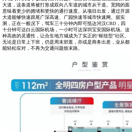
大道，这条道将被打形成双向八车道的城市从干道。宽阔的面
意味着更少的拥堵和更快的通行速度。从项目出发，通过开源
大道能够快速跟尾广深高速、广园快速等城市快速网。据实
测，正在一般况下，驾车三十分钟内即可抵达河汉CBD，四
十分钟可达白云国际机场，一小时可达深圳宝安国际机场。这
种高效的灵通性，让合生地方城成为了实正的“枢纽型”社区。
无论是日常上下班，仍是周末郊逛，亦或是商务出差，业从都
能轻松应对，不再为交通问题烦末路。