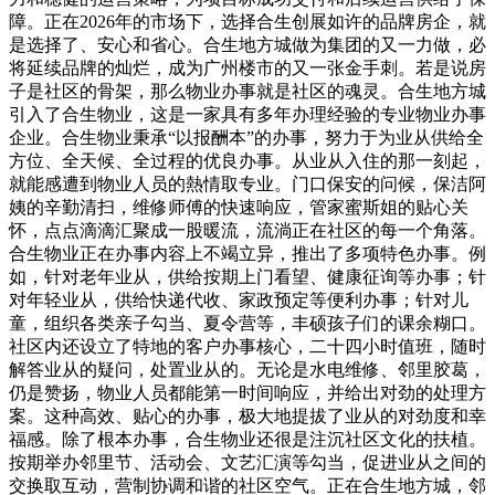
障。正在2026年的市场下，选择合生创展如许的品牌房企，就
是选择了、安心和省心。合生地方城做为集团的又一力做，必
将延续品牌的灿烂，成为广州楼市的又一张金手刺。若是说房
子是社区的骨架，那么物业办事就是社区的魂灵。合生地方城
引入了合生物业，这是一家具有多年办理经验的专业物业办事
企业。合生物业秉承“以报酬本”的办事，努力于为业从供给全
方位、全天候、全过程的优良办事。从业从入住的那一刻起，
就能感遭到物业人员的熱情取专业。门口保安的问候，保洁阿
姨的辛勤清扫，维修师傅的快速响应，管家蜜斯姐的贴心关
怀，点点滴滴汇聚成一股暖流，流淌正在社区的每一个角落。
合生物业正在办事内容上不竭立异，推出了多项特色办事。例
如，针对老年业从，供给按期上门看望、健康征询等办事；针
对年轻业从，供给快递代收、家政预定等便利办事；针对儿
童，组织各类亲子勾当、夏令营等，丰硕孩子们的课余糊口。
社区内还设立了特地的客户办事核心，二十四小时值班，随时
解答业从的疑问，处置业从的。无论是水电维修、邻里胶葛，
仍是赞扬，物业人员都能第一时间响应，并给出对劲的处理方
案。这种高效、贴心的办事，极大地提拔了业从的对劲度和幸
福感。除了根本办事，合生物业还很是注沉社区文化的扶植。
按期举办邻里节、活动会、文艺汇演等勾当，促进业从之间的
交换取互动，营制协调和谐的社区空气。正在合生地方城，邻