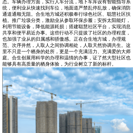
态。车辆办理方面，实行人车分流，地下车库设有智能指导系
统，便利业从快速找到车位，地面道严禁乱停乱放，确保消防
通道通顺无阻。合生地方城还积极奉行绿色社区、聪慧社区扶
植。推广垃圾分类，激励业从参取环保步履；安拆太阳能灯，
利用节能设备，降低能源耗损；搭建聪慧社区平台，实现消息
共享和便平易近办事。这些行动不只提拔了社区的办理程度，
也加强了业从的归属感和骄傲感。正在合生地方城，办理规
范、次序井然，人取人之间协调相处，人取天然协调共生。这
里不只是一个栖身的处所，更是一个充满活力、充满爱的大师
庭。合生创展用科学的办理和温情的办事，证了然大型社区也
能够具有高质量的栖身体验，为行业树立了新的标杆。