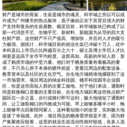
财产是城市的骨架，生齿是城市的魂灵。科学城之所以可以或
许成为广州楼市的热点板块，底子缘由正在于其背后强大的财
产支持和复杂的生齿基数。截至目前，科学城板块已构成了以
新一代消息手艺、生物手艺、新材料、新能源为从导的四大支
柱财产群。这些财产不只产值高、增加快，并且对人才的吸引
力极强。据统计，科学城目前的就业生齿已冲破十万人，此中
本科及以上学历占比跨越百分之六十，硕士及博士学历人才比
例更是远高于全市平均程度。这群高知、高薪的年轻人群，形
成了购房市场的中坚力量。他们对于栖身质量有着极高的要
求，不只关心房子本身的硬件前提，更看沉周边的配套设备、
教育资本以及社区的文化空气。合生地方城精准地捕获到了这
一市场需求。项目周边的纳金科技园、穗开科技园等企业园
区，恰是这些高知人群的次要工做地。对于他们来说，通勤时
间是权衡糊口质量的主要目标。合生地方城距离这些焦点财产
园区仅一步之遥，步行或骑行即可达到，极大地缩短了通勤时
间，让工做取糊口的均衡成为可能。早上能够多睡半小时，晚
上能够早点回家陪同家人，这种看似细小的改变，实则极大地
提拔了幸福感。此外，项目周边的栖身需求很是不变。因为财
产集聚效应较着，这里的就业生齿流动性相对较低，良多人选