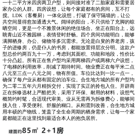
一十二平方米四房两卫户型，则间接对准了二胎家庭和需要居
家办公的人群。四房设想，让每个家庭都有的房间，互不打
搅。LDK（客餐厨）一体化设想，打破了保守隔墙的，让公
共空间显得愈加通透大气。阔绰的阳台，不只供给了充脚的晾
晒空间，更是一个不雅景休闲的绝佳场合。坐正在阳台上，远
眺青山近不雅园林，表情登时舒畅。四个房间功能明白，能够
满脚栖身、办公、储物等多沉需求。无论是白叟的养老房，孩
子的进修房，仍是仆人的书房，都能放置得层次分明。这款户
型总价约两百九十一万，考虑到其面积、功能和地段，性价比
十分凸起。所有正在售户型均采用两梯四户或两梯六户设想，
了电梯的利用效率，削减了期待时间。物业费正在每平米二点
八元至三点一八元之间，物有所值。车位比达到一比一点一，
确保了每户业从都有固定的泊车位。合生地方城的所有户型均
为二零二五年六月精拆交付，实现了实正的拎包入住。开辟商
正在拆修选材上严酷把关，采用了环保、耐用的材料，设想气
概简约时髦，合适现代审美。业从无需再为拆修费心，能够间
接入住，享受便利、舒服的糊口。从刚需到改善，合生地方城
用丰硕的产物线，笼盖了全生命周期的栖身需求，让每一个家
庭都能正在这里找到最适合本人的抱负居所。