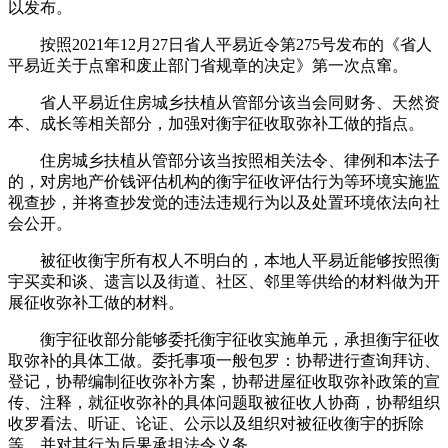
以发布。
按照2021年12月27日省人平易近令第275号发布的《省人
平易近关于点窜和废止部门省规章的决定》第一次点窜。
省人平易近住房城乡扶植从管部分该当会同财务、天然资
本、成长等相关部分，加强对衡宇征收取弥补工做的指点。
住房城乡扶植从管部分该当按照相关法令、律例和本法子
的，对房地产价钱评估机构的衡宇征收评估行为等环境实施监
视查抄，并将查抄发觉的违法违规行为以及处置环境依法向社
会公开。
被征收衡宇所有权人不明白的，本地人平易近能够按照衡
宇买卖和谈、遗言以及街道、社区、邻里等供给的材料做为开
展征收弥补工做的材料。
衡宇征收部分能够委托衡宇征收实施单元，承担衡宇征收
取弥补的具体工做。委托事项一般包罗：协帮进行查询拜访、
登记，协帮编制征收弥补方案，协帮进屋征收取弥补政策的宣
传、注释，就征收弥补的具体问题取被征收人协商，协帮组织
收罗看法、听证、论证、公示以及组织对被征收衡宇的拆除
等。并对其行为后果承担法令义务。