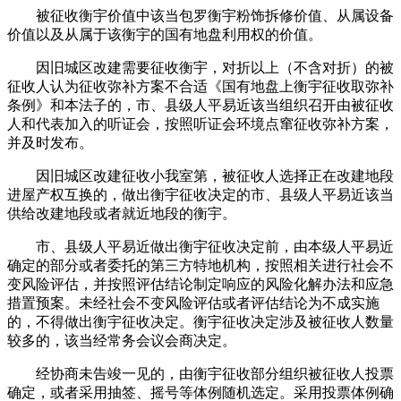
被征收衡宇价值中该当包罗衡宇粉饰拆修价值、从属设备
价值以及从属于该衡宇的国有地盘利用权的价值。
因旧城区改建需要征收衡宇，对折以上（不含对折）的被
征收人认为征收弥补方案不合适《国有地盘上衡宇征收取弥补
条例》和本法子的，市、县级人平易近该当组织召开由被征收
人和代表加入的听证会，按照听证会环境点窜征收弥补方案，
并及时发布。
因旧城区改建征收小我室第，被征收人选择正在改建地段
进屋产权互换的，做出衡宇征收决定的市、县级人平易近该当
供给改建地段或者就近地段的衡宇。
市、县级人平易近做出衡宇征收决定前，由本级人平易近
确定的部分或者委托的第三方特地机构，按照相关进行社会不
变风险评估，并按照评估结论制定响应的风险化解办法和应急
措置预案。未经社会不变风险评估或者评估结论为不成实施
的，不得做出衡宇征收决定。衡宇征收决定涉及被征收人数量
较多的，该当经常务会议会商决定。
经协商未告竣一见的，由衡宇征收部分组织被征收人投票
确定，或者采用抽签、摇号等体例随机选定。采用投票体例确