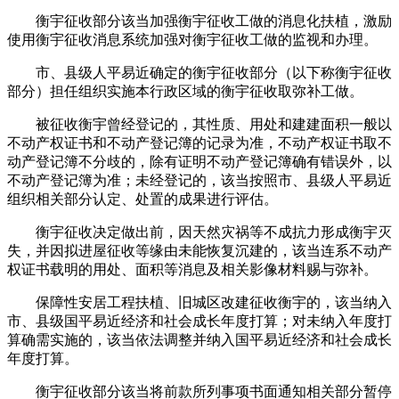
衡宇征收部分该当加强衡宇征收工做的消息化扶植，激励
使用衡宇征收消息系统加强对衡宇征收工做的监视和办理。
市、县级人平易近确定的衡宇征收部分（以下称衡宇征收
部分）担任组织实施本行政区域的衡宇征收取弥补工做。
被征收衡宇曾经登记的，其性质、用处和建建面积一般以
不动产权证书和不动产登记簿的记录为准，不动产权证书取不
动产登记簿不分歧的，除有证明不动产登记簿确有错误外，以
不动产登记簿为准；未经登记的，该当按照市、县级人平易近
组织相关部分认定、处置的成果进行评估。
衡宇征收决定做出前，因天然灾祸等不成抗力形成衡宇灭
失，并因拟进屋征收等缘由未能恢复沉建的，该当连系不动产
权证书载明的用处、面积等消息及相关影像材料赐与弥补。
保障性安居工程扶植、旧城区改建征收衡宇的，该当纳入
市、县级国平易近经济和社会成长年度打算；对未纳入年度打
算确需实施的，该当依法调整并纳入国平易近经济和社会成长
年度打算。
衡宇征收部分该当将前款所列事项书面通知相关部分暂停