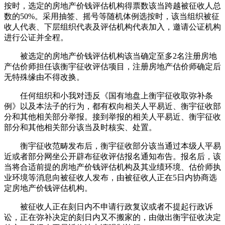
按时，选定的房地产价钱评估机构得票数该当跨越被征收人总
数的50%。采用抽签、摇号等随机体例选按时，该当组织被征
收人代表、下层组织代表及评估机构代表加入，邀请公证机构
进行公证并全程。
被选定的房地产价钱评估机构该当确定至多2名注册房地
产估价师担任该衡宇征收评估项目，注册房地产估价师确定后
无特殊缘由不得改换。
任何组织和小我对违反《国有地盘上衡宇征收取弥补条
例》以及本法子的行为，都有权向相关人平易近、衡宇征收部
分和其他相关部分举报。接到举报的相关人平易近、衡宇征收
部分和其他相关部分该当及时核实、处置。
衡宇征收范畴发布后，衡宇征收部分该当通过本级人平易
近或者部分网坐公开辟布征收评估报名通知布告。报名后，该
当将合适前提的房地产价钱评估机构及其业绩环境、估价师执
业环境等消息向被征收人发布，由被征收人正在5日内协商选
定房地产价钱评估机构。
被征收人正在刻日内不申请行政复议或者不提起行政诉
讼，正在弥补决定的刻日内又不搬家的，由做出衡宇征收决定