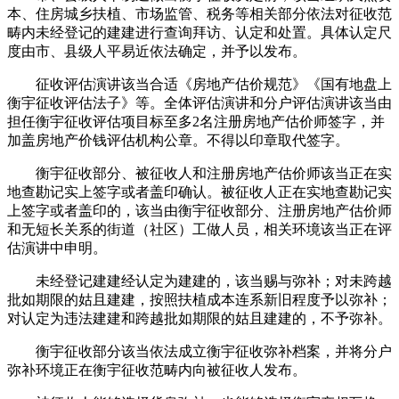
本、住房城乡扶植、市场监管、税务等相关部分依法对征收范
畴内未经登记的建建进行查询拜访、认定和处置。具体认定尺
度由市、县级人平易近依法确定，并予以发布。
征收评估演讲该当合适《房地产估价规范》《国有地盘上
衡宇征收评估法子》等。全体评估演讲和分户评估演讲该当由
担任衡宇征收评估项目标至多2名注册房地产估价师签字，并
加盖房地产价钱评估机构公章。不得以印章取代签字。
衡宇征收部分、被征收人和注册房地产估价师该当正在实
地查勘记实上签字或者盖印确认。被征收人正在实地查勘记实
上签字或者盖印的，该当由衡宇征收部分、注册房地产估价师
和无短长关系的街道（社区）工做人员，相关环境该当正在评
估演讲中申明。
未经登记建建经认定为建建的，该当赐与弥补；对未跨越
批如期限的姑且建建，按照扶植成本连系新旧程度予以弥补；
对认定为违法建建和跨越批如期限的姑且建建的，不予弥补。
衡宇征收部分该当依法成立衡宇征收弥补档案，并将分户
弥补环境正在衡宇征收范畴内向被征收人发布。