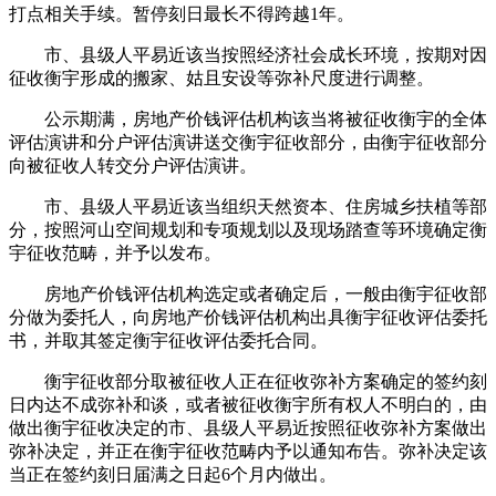
打点相关手续。暂停刻日最长不得跨越1年。
市、县级人平易近该当按照经济社会成长环境，按期对因
征收衡宇形成的搬家、姑且安设等弥补尺度进行调整。
公示期满，房地产价钱评估机构该当将被征收衡宇的全体
评估演讲和分户评估演讲送交衡宇征收部分，由衡宇征收部分
向被征收人转交分户评估演讲。
市、县级人平易近该当组织天然资本、住房城乡扶植等部
分，按照河山空间规划和专项规划以及现场踏查等环境确定衡
宇征收范畴，并予以发布。
房地产价钱评估机构选定或者确定后，一般由衡宇征收部
分做为委托人，向房地产价钱评估机构出具衡宇征收评估委托
书，并取其签定衡宇征收评估委托合同。
衡宇征收部分取被征收人正在征收弥补方案确定的签约刻
日内达不成弥补和谈，或者被征收衡宇所有权人不明白的，由
做出衡宇征收决定的市、县级人平易近按照征收弥补方案做出
弥补决定，并正在衡宇征收范畴内予以通知布告。弥补决定该
当正在签约刻日届满之日起6个月内做出。