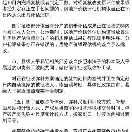
起10日内完成复核或者判定工做。对经复核改变原评估成果或
者经判定存正在手艺问题的，房地产价钱评估机构该当正在10
日内从头出具评估演讲。
衡宇征收部分该当将分户的初步评估成果正在征收范畴内
向被征收人公示。公示期间，房地产价钱评估机构该当放置注
册房地产估价师对分户的初步评估成果进行现场申明注释。分
户初评成果存正在错误的，房地产价钱评估机构该当予以批
改。
市、县级人平易近相关部分该当按照本法子的和本级人平
易近的职责分工彼此共同，做好衡宇征收取弥补工做。
对正在征收弥补方案确定的签约刻日内签约并正在商定刻
日内自动搬家的被征收人，该当赐与励。具体励政策由市、县
级人平易近按照现实环境制定。
（五）衡宇征收弥补体例、弥补尺度和计较方式，补帮、
励尺度和计较方式，产权互换衡宇的根基环境和交付时间，停
产破产丧失弥补尺度和计较方式，搬家刻日、过渡体例和过渡
刻日等。
衡宇征收范畴确定并发布后，不得正在衡宇征收范畴内实