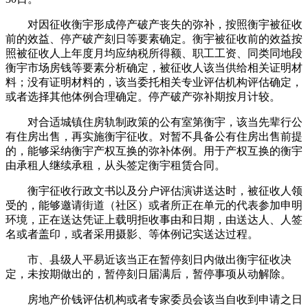
对因征收衡宇形成停产破产丧失的弥补，按照衡宇被征收
前的效益、停产破产刻日等要素确定。衡宇被征收前的效益按
照被征收人上年度月均应纳税所得额、职工工资、同类同地段
衡宇市场房钱等要素分析确定，被征收人该当供给相关证明材
料；没有证明材料的，该当委托相关专业评估机构评估确定，
或者选择其他体例合理确定。停产破产弥补期按月计较。
对合适城镇住房轨制政策的公有室第衡宇，该当先辈行公
有住房出售，再实施衡宇征收。对暂不具备公有住房出售前提
的，能够采纳衡宇产权互换的弥补体例。用于产权互换的衡宇
由承租人继续承租，从头签定衡宇租赁合同。
衡宇征收行政文书以及分户评估演讲送达时，被征收人领
受的，能够邀请街道（社区）或者所正在单元的代表参加申明
环境，正在送达凭证上载明拒收事由和日期，由送达人、人签
名或者盖印，或者采用摄影、等体例记实送达过程。
市、县级人平易近该当正在暂停刻日内做出衡宇征收决
定，未按期做出的，暂停刻日届满后，暂停事项从动解除。
房地产价钱评估机构或者专家委员会该当自收到申请之日