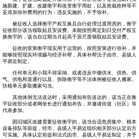
施新建、扩建、改建衡宇和改变衡宇用处，以及抢栽抢种等不
妥添加弥补费用的行为；违反实施的，不予弥补。
被征收人选择衡宇产权互换且自行处理过渡用房的，衡宇
征收部分该当领取姑且安设费。未能按照商定刻日交付产权互
换衡宇的，该当自过期当月起高于原尺度领取姑且安设费。
征收的室第衡宇现实用于运营的，按照室第进行弥补，并
能够按照现实环境赐与经济补帮，具体补帮法子由市、县级人
平易近制定。
任何单元和小我不得采纳、或者违反中缀供水、供热、供
气、供电和道通行以及、拆除衡宇等不法体例被征收人搬家。
扶植单元参取搬家勾当。
其他体例无法送达时，采用通知布告送达的，该当正在衡
宇征收部分或者网坐长进行通知布告，并邀请街道（社区）等
代表参加。
因旧城区改建需要征收衡宇的，该当合适危房集中、根本
设备掉队等前提，经市、县级人平易近组织相关部分认定后方
可实施。具体认定前提和法式由市、县级人平易近制定，并予