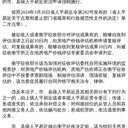
的市、县级人平易近依法申请强制施行。
按照2024年3月26日省人平易近令第282号发布的《省人平
易近关于点窜和废止部门省规章和行政规范性文件的决定》第
二次点窜）。
被征收人或者衡宇征收部分对评估成果有的，能够自收到
评估演讲之日起10日内，向房地产价钱评估机构申请复核评
估。对复核成果有的，能够自收到复核评估成果10日内，向被
征收衡宇所正在地房地产价钱评估专家委员会申请判定。
衡宇征收部分该当加强对征收评估委托合同实施环境的监
视查抄，对房地产价钱评估机构、房地产估价师正在衡宇征收
评估中不按要求查勘现场、制做评估演讲、现场答疑、复核评
估的，该当督促其履行合同并恪守相关法令、律例。
违反本法子，市、县级人平易近及其相关部分有下列行为
之一的，由上级人平易近或者本级人平易近责令更正，传递；
形成丧失的，依法承担补偿义务；对间接担任的从管人员和其
他间接义务人员，依法赐与处分；形成犯罪的，依法逃查刑事
义务。
市、县级人平易近做出衡宇征收决定前，该当组织天然资