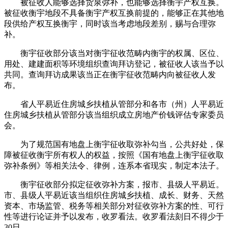
被征收人能够选择货泉弥补，也能够选择衡宇产权互换。
被征收衡宇地段不具备衡宇产权互换前提的，能够正在其他地
段供给产权互换衡宇，同时该当考虑地段差别，赐与合理弥
补。
衡宇征收部分该当对衡宇征收范畴内衡宇的权属、区位、
用处、建建面积等环境组织查询拜访登记，被征收人该当予以
共同。查询拜访成果该当正在衡宇征收范畴内向被征收人发
布。
省人平易近住房城乡扶植从管部分和各市（州）人平易近
住房城乡扶植从管部分该当组织成立房地产价钱评估专家委员
会。
为了规范国有地盘上衡宇征收取弥补勾当，公共好处，保
障被征收衡宇所有权人的权益，按照《国有地盘上衡宇征收取
弥补条例》等相关法令、律例，连系本省现实，制定本法子。
衡宇征收部分拟定征收弥补方案，报市、县级人平易近。
市、县级人平易近该当组织住房城乡扶植、成长、财务、天然
资本、市场监管、税务等相关部分对征收弥补方案的性、可行
性等进行论证并予以发布，收罗看法。收罗看法刻日不得少于
30日。