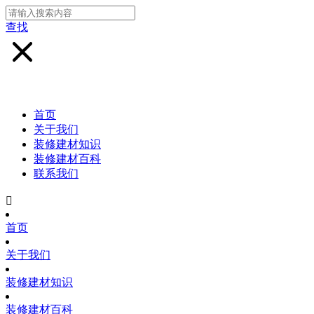
查找
首页
关于我们
装修建材知识
装修建材百科
联系我们

首页
关于我们
装修建材知识
装修建材百科