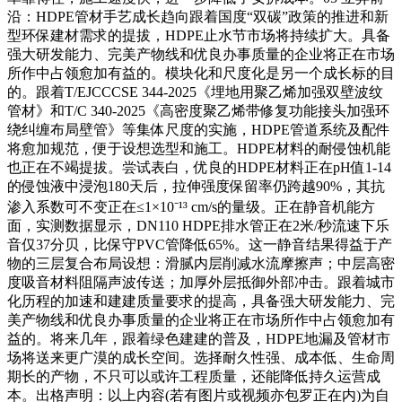
沿：HDPE管材手艺成长趋向跟着国度“双碳”政策的推进和新
型环保建材需求的提拔，HDPE止水节市场将持续扩大。具备
强大研发能力、完美产物线和优良办事质量的企业将正在市场
所作中占领愈加有益的。模块化和尺度化是另一个成长标的目
的。跟着T/EJCCCSE 344-2025《埋地用聚乙烯加强双壁波纹
管材》和T/C 340-2025《高密度聚乙烯带修复功能接头加强环
绕纠缠布局壁管》等集体尺度的实施，HDPE管道系统及配件
将愈加规范，便于设想选型和施工。HDPE材料的耐侵蚀机能
也正在不竭提拔。尝试表白，优良的HDPE材料正在pH值1-14
的侵蚀液中浸泡180天后，拉伸强度保留率仍跨越90%，其抗
渗入系数可不变正在≤1×10⁻¹³ cm/s的量级。正在静音机能方
面，实测数据显示，DN110 HDPE排水管正在2米/秒流速下乐
音仅37分贝，比保守PVC管降低65%。这一静音结果得益于产
物的三层复合布局设想：滑腻内层削减水流摩擦声；中层高密
度吸音材料阻隔声波传送；加厚外层抵御外部冲击。跟着城市
化历程的加速和建建质量要求的提高，具备强大研发能力、完
美产物线和优良办事质量的企业将正在市场所作中占领愈加有
益的。将来几年，跟着绿色建建的普及，HDPE地漏及管材市
场将送来更广漠的成长空间。选择耐久性强、成本低、生命周
期长的产物，不只可以或许工程质量，还能降低持久运营成
本。出格声明：以上内容(若有图片或视频亦包罗正在内)为自