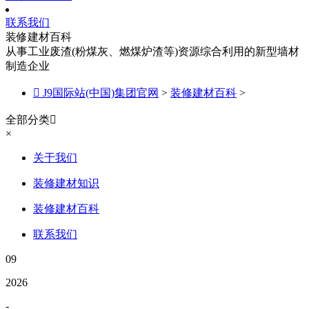
联系我们
装修建材百科
从事工业废渣(粉煤灰、燃煤炉渣等)资源综合利用的新型墙材
制造企业

J9国际站(中国)集团官网
>
装修建材百科
>
全部分类

×
关于我们
装修建材知识
装修建材百科
联系我们
09
2026
-