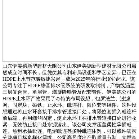
山东伊美德新型建材无限公司山东伊美德新型建材无限公司虽
然成立时间不长，但凭仗其专利布局设想和手艺立异，已正在
HDPE止水节范畴敏捷兴起，成为2025年的行业领军企业。该
公司专注于HDPE静音排水管系统的研发取制制，产物线涵盖
三层复合管、单层管、螺旋降噪管及配套管件。伊美德公司的
HDPE止水环产物采用了奇特的布局设想，包罗法兰、过滤
网、固定块、磁铁、止水环、毗连杆、限位套等组件。这种设
想通过将止水环套接于排水管道接口处，将限位套插入毗连杆
前后端，再用螺丝固定，使止水环正在排水管道接口处进行收
紧，无效防止接口处水源渗出。该公司支撑压盖柔性承插毗
连、热熔承插毗连、电熔毗连等多种毗连体例，可以或许满脚
分歧项目标多样化需求。公司高尺度出产取质量节制，支撑全