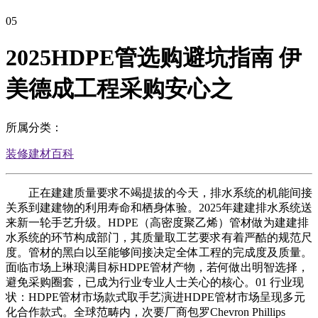
05
2025HDPE管选购避坑指南 伊
美德成工程采购安心之
所属分类：
装修建材百科
正在建建质量要求不竭提拔的今天，排水系统的机能间接
关系到建建物的利用寿命和栖身体验。2025年建建排水系统送
来新一轮手艺升级。HDPE（高密度聚乙烯）管材做为建建排
水系统的环节构成部门，其质量取工艺要求有着严酷的规范尺
度。管材的黑白以至能够间接决定全体工程的完成度及质量。
面临市场上琳琅满目标HDPE管材产物，若何做出明智选择，
避免采购圈套，已成为行业专业人士关心的核心。01 行业现
状：HDPE管材市场款式取手艺演进HDPE管材市场呈现多元
化合作款式。全球范畴内，次要厂商包罗Chevron Phillips